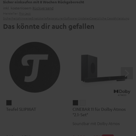
Sicher einkaufen mit 8 Wochen Rückgaberecht
inkl. kostenlosem
Rückversand
Hersteller:
Pro-Ject
Sicherheitshinweise
Ersatzteile
Reparaturen
Software-Updates
Gesetzliche Gewährleistung
Das könnte dir auch gefallen
Teufel
CINEBAR
CINEBAR
Teufel SLIPMAT
CINEBAR 11 für Dolby Atmos
SLIPMAT
11
11
"2.1-Set"
Schwarz
für
für
Soundbar mit Dolby Atmos
Dolby
Dolby
Atmos
Atmos