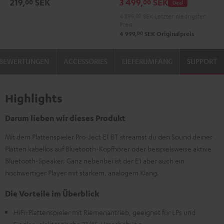
219,
SEK
3 499,
SEK
00
00
Deal
"2.1-
"2.1-
4 399,
00
SEK
Letzter niedrigster
Set"
Set"
Preis
Schwarz
Weiß
00
4 999,
SEK
Originalpreis
BEWERTUNGEN
ACCESSORIES
LIEFERUMFANG
SUPPORT
Highlights
Darum lieben wir dieses Produkt
Mit dem Plattenspieler Pro-Ject E1 BT streamst du den Sound deiner
Platten kabellos auf Bluetooth-Kopfhörer oder beispielsweise aktive
Bluetooth-Speaker. Ganz nebenbei ist der E1 aber auch ein
hochwertiger Player mit starkem, analogem Klang.
Die Vorteile im Überblick
HiFi-Plattenspieler mit Riemenantrieb, geeignet für LPs und