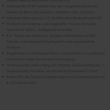
Singles, elektronische 33/45-Umschaltung
Verbinde den E1 BT kabellos über den integrierten Bluetooth-
Sender mit Bluetooth-Speaker, -Kopfhörer oder -Verstärer
Kabellose Übertragung in CD-Qualität dank Bluetooth aptX-HD
Ab Werk vormontierter und eingestellter Tonarm mit Audio
Technica AT 3600 L, Auflagekraft einstellbar
8,6” Tonarm aus Aluminium, gerippter Plattenteller aus ABS-
Polymer und massives Holzgehäuse für eine resonanzfreie
Plattform
Eingebauter, umschaltbarer Phono-Vorverstärker zum einfachen
Anschluss an jeden Phono-oder AUX-Eingang
Umfangreicher Lieferumfang inkl. Netzteil, Staubschutzhaube, 7‘‘
Singlesadapter, Filzmatte, abnehmbares Phonokabel (1,23 m)
Passend für alle Teufel Komplettanlagen und Aktivlautsprecher (z.
B. ULTIMA 40 Aktiv)