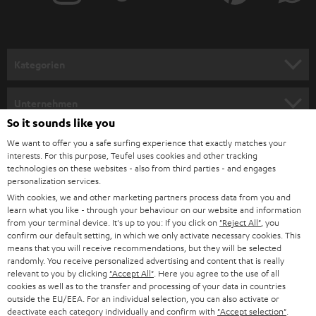
Kategorien
HEIMKINO
Unternehmen
So it sounds like you
HEIMKINO-KOMPLETTANLAGEN
SUPPORT
Teufel Onlineshops
We want to offer you a safe surfing experience that exactly matches your
interests. For this purpose, Teufel uses cookies and other tracking
SOUNDBARS
KARRIERE
technologies on these websites - also from third parties - and engages
DEUTSCHLAND
personalization services.
STEREO
With cookies, we and other marketing partners process data from you and
PRESSE & MARKETING
learn what you like - through your behaviour on our website and information
ÖSTERREICH
SMART HOME
from your terminal device. It's up to you: If you click on
"Reject All"
, you
GESCHÄFTSKUNDEN
confirm our default setting, in which we only activate necessary cookies. This
means that you will receive recommendations, but they will be selected
SCHWEIZ
BLUETOOTH-LAUTSPRECHER
PARTNERPROGRAMM
randomly. You receive personalized advertising and content that is really
relevant to you by clicking
"Accept All"
. Here you agree to the use of all
KOPFHÖRER
cookies as well as to the transfer and processing of your data in countries
NIEDERLANDE
BLOG
outside the EU/EEA. For an individual selection, you can also activate or
deactivate each category individually and confirm with
"Accept selection"
.
BLUETOOTH-KOPFHÖRER