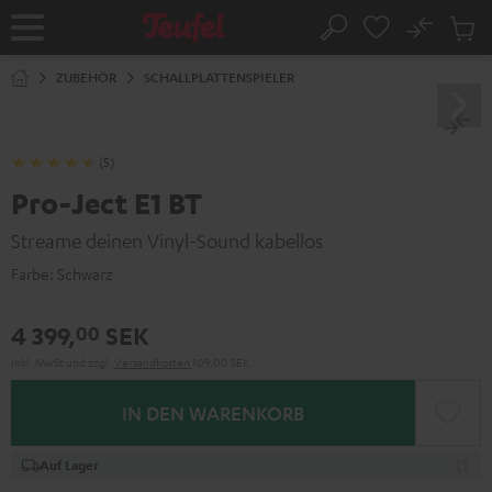
ZUM
NHALT
No
Abs
Startseite
Suche
RINGEN
Artike
im
ZUBEHÖR
SCHALLPLATTENSPIELER
Waren
(5)
Pro-Ject E1 BT
Streame deinen Vinyl-Sound kabellos
Farbe:
Schwarz
4 399,
SEK
00
Inkl. MwSt
und zzgl.
Versandkosten
109,00 SEK
IN DEN WARENKORB
Auf Lager