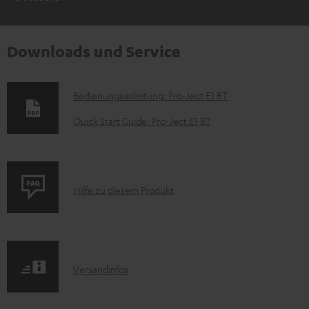
Downloads und Service
D
Bedienungsanleitung: Pro-Ject E1 BT
o
Quick Start Guide: Pro-Ject E1 BT
k
u
m
P
Hilfe zu diesem Produkt
e
r
n
o
t
d
e
I
Versandinfos
u
z
n
k
u