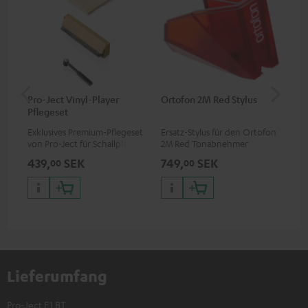
Pro-Ject Vinyl-Player
Ortofon 2M Red Stylus
Or
Pflegeset
To
Exklusives Premium-Pflegeset
Ersatz-Stylus für den Ortofon
Mo
von Pro-Ject für Schallplatten
2M Red Tonabnehmer
To
und - spieler, nur im Teufel
Ort
439,
SEK
749,
SEK
1 
00
00
Webshop erhältlich
leb
wa
Lieferumfang
Pro-Ject E1 BT