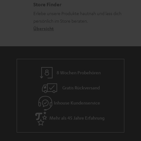
z
e
Store Finder
k
d
u
r
Erlebe unsere Produkte hautnah und lass dich
o
a
r
s
persönlich im Store beraten.
n
t
G
Übersicht
a
e
a
n
n
r
d
a
n
8 Wochen Probehören
t
i
Gratis Rückversand
e
Inhouse Kundenservice
Mehr als 45 Jahre Erfahrung