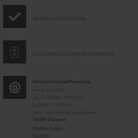
f
t
m
o
F
H
I
Gesetzliche Gewährleistung
r
A
e
n
m
Q
r
f
a
s
u
o
t
n
A
Audio-Lexikon: Fachbegriffe schnell erklärt
r
i
t
u
m
o
e
d
a
n
r
i
K
Persönliche Kaufberatung
t
e
l
o
o
+49 30 217 84 217
i
n
Mo – Fr 08:00 – 19:00 Uhr
a
-
n
o
z
Sa 09:00 – 17:30 Uhr
d
L
t
n
u
Sonn- und Feiertage geschlossen
e
e
a
e
Teufel Support
m
n
x
k
n
Häufige Fragen
V
i
Kontakt
t