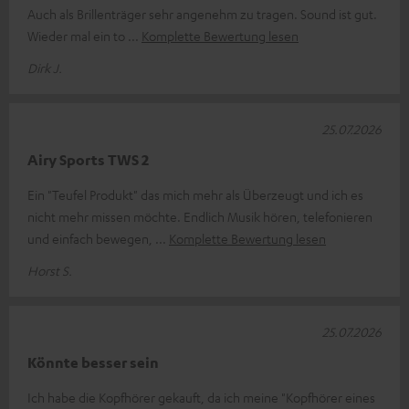
Auch als Brillenträger sehr angenehm zu tragen. Sound ist gut.
Wieder mal ein to
Komplette Bewertung lesen
Dirk J.
25.07.2026
Airy Sports TWS 2
Ein "Teufel Produkt" das mich mehr als Überzeugt und ich es
nicht mehr missen möchte. Endlich Musik hören, telefonieren
und einfach bewegen,
Komplette Bewertung lesen
Horst S.
25.07.2026
Könnte besser sein
Ich habe die Kopfhörer gekauft, da ich meine "Kopfhörer eines