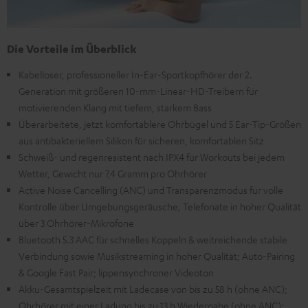
Die Vorteile im Überblick
Kabelloser, professioneller In-Ear-Sportkopfhörer der 2.
Generation mit größeren 10-mm-Linear-HD-Treibern für
motivierenden Klang mit tiefem, starkem Bass
Überarbeitete, jetzt komfortablere Ohrbügel und 5 Ear-Tip-Größen
aus antibakteriellem Silikon für sicheren, komfortablen Sitz
Schweiß- und regenresistent nach IPX4 für Workouts bei jedem
Wetter, Gewicht nur 7,4 Gramm pro Ohrhörer
Active Noise Cancelling (ANC) und Transparenzmodus für volle
Kontrolle über Umgebungsgeräusche, Telefonate in hoher Qualität
über 3 Ohrhörer-Mikrofone
Bluetooth 5.3 AAC für schnelles Koppeln & weitreichende stabile
Verbindung sowie Musikstreaming in hoher Qualität; Auto-Pairing
& Google Fast Pair; lippensynchroner Videoton
Akku-Gesamtspielzeit mit Ladecase von bis zu 58 h (ohne ANC);
Ohrhörer mit einer Ladung bis zu 13 h Wiedergabe (ohne ANC);