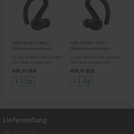
AIRY SPORTS TWS 2
AIRY SPORTS TWS 2
AI
Ohrhörer einzeln rechts
Ohrhörer einzeln links
La
1 x AIRY SPORTS TWS 2 Ersatz-
1 x AIRY SPORTS TWS 2 Ersatz-
Ers
Ohrhörer, einzeln rechts
Ohrhörer, einzeln links
SPO
439,
SEK
439,
SEK
43
00
00
Lieferumfang
AIRY SPORTS TWS 2