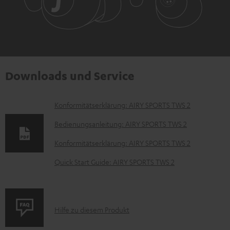
Downloads und Service
D
Konformitätserklärung: AIRY SPORTS TWS 2
o
Bedienungsanleitung: AIRY SPORTS TWS 2
k
Konformitätserklärung: AIRY SPORTS TWS 2
u
Quick Start Guide: AIRY SPORTS TWS 2
m
e
n
P
Hilfe zu diesem Produkt
t
r
e