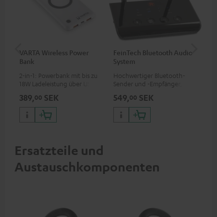
VARTA Wireless Power
FeinTech Bluetooth Audio
Fe
Bank
System
Ext
2-in-1: Powerbank mit bis zu
Hochwertiger Bluetooth-
Erm
18W Ladeleistung über USB
Sender und -Empfänger,
Aus
Typ C & Wireless Charger mit
passend für alle Teufel
mit
389,
SEK
549,
SEK
84
00
00
bis zu 10W Ladestrom
Bluetooth-Kopfhörer oder
HDM
Komplettanlagen sowie
Fir
Soundbars
Inp
Ersatzteile und
Austauschkomponenten