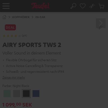
ZUM
NHALT
No
Abs
Startseite
Suche
RINGEN
Artike
im
KOPFHÖRER
IN-EAR
Waren
DEAL
(69)
AIRY SPORTS TWS 2
Voller Sound in deinem Element
Flexible Ohrbügel für sicheren Sitz
Active Noise Cancelling & Transparenz
Schweiß- und regenresistent nach IPX4
Zeige mir mehr
Farbe:
Night Black
Misty
Moon
Night
Space
Green
Gray
Black
Blue
1 099,
SEK
00