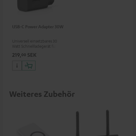
USB-C Power Adapter 30W
Universell einsetzbares 30
Watt Schnellladegerät für
Kopfhörer & Portables sowie
219,
SEK
00
Apple iPhones, Android
Smartphones, Tablets und
Geräte mit USB-C-Anschluss
Weiteres Zubehör