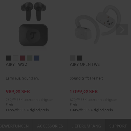
AIRY
AIRY
AIRY
AIRY
AIRY
AIRY
AIRY
AIRY TWS 2
AIRY OPEN TWS
TWS
TWS
TWS
TWS
TWS
OPEN
OPEN
2
2
2
2
2
TWS
TWS
Lärm aus. Sound an.
Sound trifft Freiheit
Night
Pure
Ruby
Sage
Space
Moon
Night
Black
White
Red
Green
Blue
Gray
Black
989,
SEK
1 099,
SEK
00
00
769,
00
SEK
Letzter niedrigster
879,
00
SEK
Letzter niedrigster
Preis
Preis
00
00
1 099,
SEK
Originalpreis
1 349,
SEK
Originalpreis
BEWERTUNGEN
ACCESSORIES
LIEFERUMFANG
SUPPORT