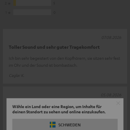
2
5
1
0
07.08.2026
Toller Sound und sehr guter Tragekomfort
Ich bin sehr begeistert von den Kopfhörern, sie sitzen sehr fest
im Ohr und der Sound ist bombastisch.
Caglar K.
05.08.2026
Noch besser als der Vorgänger!
Wähle ein Land oder eine Region, um Inhalte für
deinen Standort zu sehen und online einzukaufen.
Super Sound, sehr gute Verarbeitung, vollumfängliche
Zufriedenheit!
SCHWEDEN