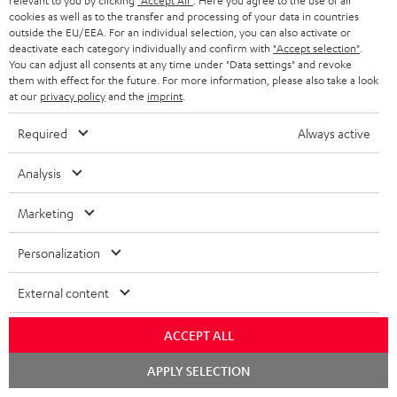
e
relevant to you by clicking
Mo – Fr 08:00 – 19:00 Uhr
"Accept All"
. Here you agree to the use of all
-
n
o
z
cookies as well as to the transfer and processing of your data in countries
n
Sa 09:00 – 17:30 Uhr
L
outside the EU/EEA. For an individual selection, you can also activate or
t
n
u
Sonn- und Feiertage geschlossen
deactivate each category individually and confirm with
"Accept selection"
.
e
a
e
Teufel Support
You can adjust all consents at any time under "Data settings" and revoke
m
them with effect for the future. For more information, please also take a look
x
k
n
Häufige Fragen
V
at our
privacy policy
and the
imprint
.
i
Kontakt
t
z
e
Store Finder
Required
Always active
k
d
u
r
Erlebe unsere Produkte hautnah und lass dich
o
a
r
s
Analysis
persönlich im Store beraten.
n
t
G
Übersicht
a
Marketing
e
a
n
n
r
d
Personalization
a
External content
n
t
ACCEPT ALL
i
Chat
APPLY SELECTION
starten
e
8 Wochen Probehören