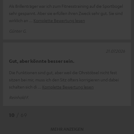
Als Brillenträger war ich zum Fitnesstraining auf die Sportbügel
sehr gespannt. Aber sie erfüllen ihren Zweck sehr gut. Sie sind
wirklich an
Komplette Bewertung lesen
Günter G.
21.07.2026
Gut, aber könnte besser sein.
Die Funktionen sind gut, aber weil die Ohrstöbsel nicht fest
sitzen bei mir, muss ich den Sitz öfters korrigieren und dabei
schalten sich di
Komplette Bewertung lesen
Reinhold F.
10
/ 69
MEHR ANZEIGEN