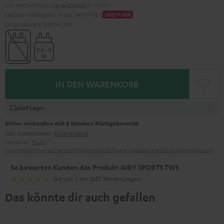
Inkl. MwSt
und zzgl.
Versandkosten
89,00 SEK
Letzter niedrigster Preis
1 349,
00
SEK
-250,
00
SEK
Originalpreis
1 349,
00
SEK
IN DEN WARENKORB
Auf Lager
Sicher einkaufen mit 8 Wochen Rückgaberecht
inkl. kostenlosem
Rückversand
Hersteller:
Teufel
Sicherheitshinweise
Ersatzteile
Reparaturen
Software-Updates
Gesetzliche Gewährleistung
So bewerten Kunden das Produkt AIRY SPORTS TWS
(4.4 von 5 bei 1057 Bewertungen)
Das könnte dir auch gefallen