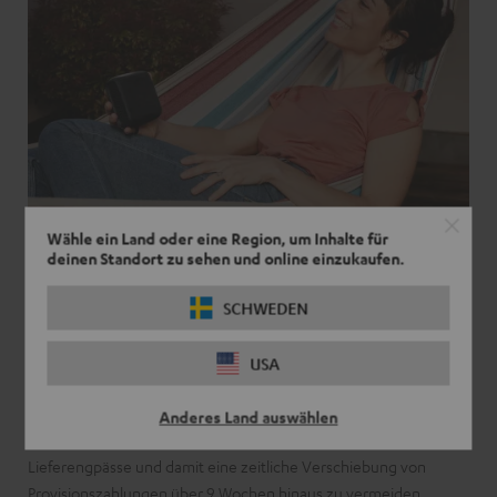
Wähle ein Land oder eine Region, um Inhalte für
deinen Standort zu sehen und online einzukaufen.
Wichtige Info:
SCHWEDEN
Die Provision wird nach Ablauf der Rückgabefrist von 8 Wochen
bestätigt. Die Rückgabefrist beginnt mit Auslieferung der Ware.
USA
Wir bitten um Verständnis, dass wir den Bestätigungszeitraum
für Provisionen aus diesem Grund auf den höchstmöglichen
Anderes Land auswählen
Zeitraum eingestellt haben. Wir sind aber bemüht
Lieferengpässe und damit eine zeitliche Verschiebung von
Provisionszahlungen über 9 Wochen hinaus zu vermeiden.