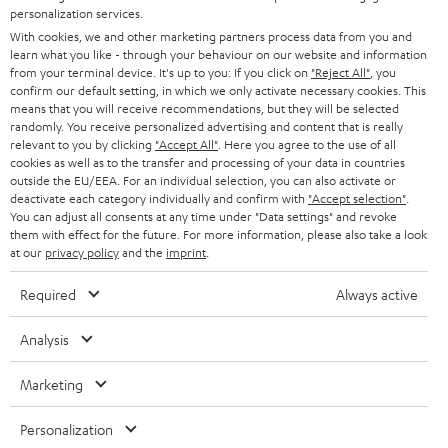
personalization services.
SOUNDBARS
KARRIERE
DEUTSCHLAND
With cookies, we and other marketing partners process data from you and
learn what you like - through your behaviour on our website and information
STEREO
PRESSE & MARKETING
from your terminal device. It's up to you: If you click on
"Reject All"
, you
confirm our default setting, in which we only activate necessary cookies. This
ÖSTERREICH
SMART HOME
means that you will receive recommendations, but they will be selected
GESCHÄFTSKUNDEN
randomly. You receive personalized advertising and content that is really
relevant to you by clicking
"Accept All"
. Here you agree to the use of all
SCHWEIZ
BLUETOOTH-LAUTSPRECHER
PARTNERPROGRAMM
cookies as well as to the transfer and processing of your data in countries
outside the EU/EEA. For an individual selection, you can also activate or
KOPFHÖRER
deactivate each category individually and confirm with
"Accept selection"
.
NIEDERLANDE
BLOG
You can adjust all consents at any time under "Data settings" and revoke
BLUETOOTH-KOPFHÖRER
them with effect for the future. For more information, please also take a look
NEWSLETTER
at our
privacy policy
and the
imprint
.
BELGIEN
STEREOANLAGEN
STORES
Required
Always active
FRANKREICH
LAUTSPRECHER
DEINE VORTEILE BEI TEUFEL
Analysis
POLEN
ULTIMA-SERIE
TEUFEL STORY
Marketing
Technische Änderungen, Tippfehler und Irrtum vorbehalten. Das auf unseren
IN-EAR-KOPFHÖRER
SPANIEN
UNSER MANAGEMENT
Fotos abgebildete Zubehör ist nicht im Lieferumfang enthalten. Etwaige
Personalization
Entsorgungsgebühren für Batterien sind im Preis inbegriffen.