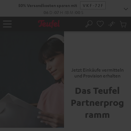
ZUM
50% Versandkosten sparen mit
VKF-72F
NHALT
RINGEN
06
D
:
07
H
:
12
M
:
59
S
No
Abs
Startseite
Suche
Artike
im
Waren
Jetzt Einkäufe vermitteln
und Provision erhalten
Das Teufel
Partnerprog
ramm