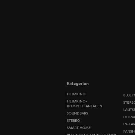
Kategorien
HEIMKINO
BLUET
HEIMKINO-
STERE
KOMPLETTANLAGEN
LAUTS
SOUNDBARS
ULTIMA
STEREO
IN-EA
SMART HOME
FANSH
BLUETOOTH-LAUTSPRECHER