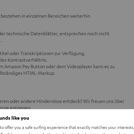
g bestehen in einzelnen Bereichen weiterhin
er technische Datenblätter, entsprechen noch nicht
.
itel oder Transkriptionen zur Verfügung.
des Kontrastverhältnis.
m Amazon Pay Button oder dem Videoplayer kann es zu
ollständiges HTML-Markup.
rieren oder andere Hindernisse entdeck? Wir freuen uns über
erne entgegen.
ounds like you
o offer you a safe surfing experience that exactly matches your interests.
ufgaben des Barrierefreiheitsstärkungsgesetzes ist die