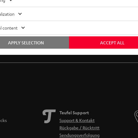
ing
lization
l content
APPLY SELECTION
ACCEPT ALL
Gratis Rückversand
Inhouse Kundenservice
Teufel Support
icks
Support & Kontakt
Rückgabe / Rücktritt
Sendungsverfolgung