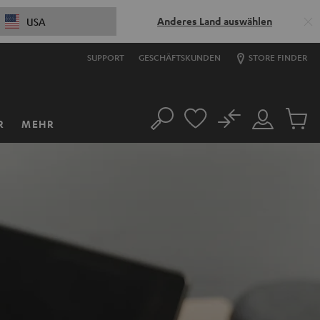
Anderes Land auswählen
USA
SUPPORT
GESCHÄFTSKUNDEN
STORE FINDER
No
R
MEHR
Suche
Mein
Artikel
Konto
im
Warenk