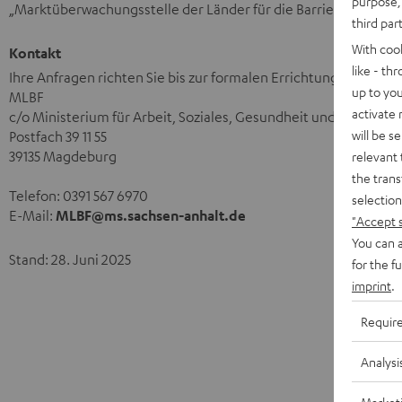
purpose, 
„Marktüberwachungsstelle der Länder für die Barrierefreiheit
third par
With coo
Kontakt
like - th
Ihre Anfragen richten Sie bis zur formalen Errichtung der MLBF
up to you
MLBF
activate
c/o Ministerium für Arbeit, Soziales, Gesundheit und Gleichst
will be s
Postfach 39 11 55
39135 Magdeburg
relevant 
the trans
Telefon: 0391 567 6970
selection
E-Mail:
MLBF@ms.sachsen-anhalt.de
"Accept 
You can a
Stand: 28. Juni 2025
for the f
imprint
.
Requir
Analysi