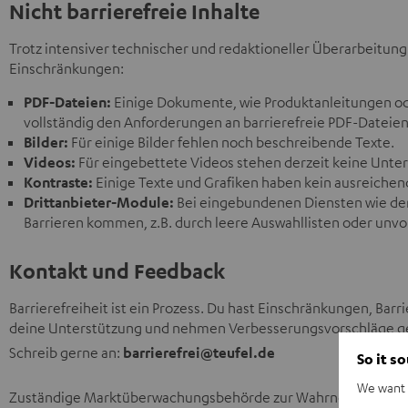
Nicht barrierefreie Inhalte
Trotz intensiver technischer und redaktioneller Überarbeitun
Einschränkungen:
PDF-Dateien:
Einige Dokumente, wie Produktanleitungen od
vollständig den Anforderungen an barrierefreie PDF-Dateien
Bilder:
Für einige Bilder fehlen noch beschreibende Texte.
Videos:
Für eingebettete Videos stehen derzeit keine Untert
Kontraste:
Einige Texte und Grafiken haben kein ausreichen
Drittanbieter-Module:
Bei eingebundenen Diensten wie de
Barrieren kommen, z.B. durch leere Auswahllisten oder unv
Kontakt und Feedback
Barrierefreiheit ist ein Prozess. Du hast Einschränkungen, Bar
deine Unterstützung und nehmen Verbesserungsvorschläge g
Schreib gerne an:
barrierefrei@teufel.de
So it s
We want t
Zuständige Marktüberwachungsbehörde zur Wahrnehmung der A