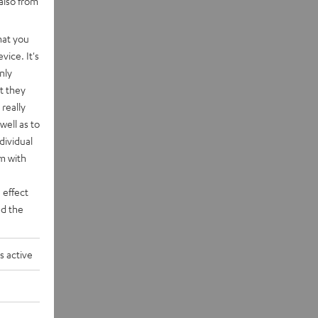
also from
hat you
vice. It's
nly
t they
really
well as to
dividual
rm with
 effect
d the
s active