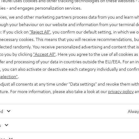
Teufel uses cookies and other tracking technologies on these websites - 
 von Produkten und Dienstleistungen“ (MLBF).
ties - and engages personalization services.
kies, we and other marketing partners process data from you and learn w
rough your behaviour on our website and information from your terminal de
 an:
: If you click on
"Reject All"
, you confirm our default setting, in which we o
 necessary cookies. This means that you will receive recommendations, bu
ellung Sachsen-Anhalt
elected randomly. You receive personalized advertising and content that is 
to you by clicking
"Accept All"
. Here you agree to the use of all cookies as 
fer and processing of your data in countries outside the EU/EEA. For an in
, you can also activate or deactivate each category individually and confi
selection"
.
djust all consents at any time under "Data settings" and revoke them with
uture. For more information, please also take a look at our
privacy policy
an
ed
Alway
s