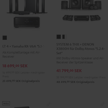
SYSTEM
SYSTEM
LT
6
6
4
SYSTEM 6 THX + DENON
LT 4 + Yamaha RX-V6A "5.1-Set L"
X3800H für Dolby Atmos "5.2.4-
THX
THX
+
Als Komplettanlage mit AV-
Set"
+
+
Yamaha
Receiver
Mit Dolby-Atmos-Speaker und AV-
DENON
DENON
RX-
Receiver der Spitzenklasse
18 699,
SEK
00
X3800H
X3800H
V6A
41 799,
SEK
00
für
für
16 499,
00
SEK
Letzter niedrigster
"5.1-
Preis
35 199,
00
SEK
Letzter niedrigster Preis
Dolby
Dolby
Set
00
23 499,
SEK
Originalpreis
00
48 499,
SEK
Originalpreis
Atmos
Atmos
L"
"5.2.4-
"5.2.4-
Schwarz
Set"
Set"
Schwarz
Schwarz
NEU
/