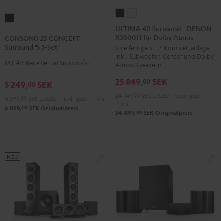
ULTIMA
ULTIMA
CONSONO
40
40
ULTIMA 40 Surround + DENON
25
X3800H für Dolby Atmos
Surround
Surround
CONSONO 25 CONCEPT
CONCEPT
Surround "5.1-Set"
Spielfertige 5.1.2-Komplettanlage
+
+
Surround
inkl. Subwoofer, Center und Dolby
DENON
DENON
Mit AV-Receiver im Subwoofer
Atmos Speakern
"5.1-
X3800H
X3800H
Set"
25 849,
SEK
00
5 249,
SEK
00
für
für
Schwarz
24 749,
00
SEK
Letzter niedrigster
Dolby
Dolby
4 399,
00
SEK
Letzter niedrigster Preis
Preis
00
Atmos
Atmos
6 099,
SEK
Originalpreis
00
34 499,
SEK
Originalpreis
Schwarz
Weiß
NEU