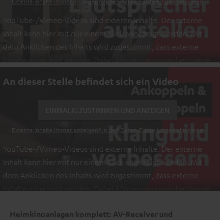
Externe Inhalte immer anzeigen? In den Daten‑Einstellungen aktivieren
YouTube-/Vimeo-Videos sind externe Inhalte. Der externe
Inhalt kann hier mit nur einem Klick angezeigt werden. Mit
dem Anklicken des Inhalts wird zugestimmt, dass externe
Inhalte angezeigt werden. Dabei können personenbezogene
Daten an Drittplattformen übermittelt werden.
Weitere
An dieser Stelle befindet sich ein Video
Informationen sind in der Datenschutzerklärung unter I zu
finden
.
EINMALIG ZUSTIMMEN UND ANZEIGEN
Externe Inhalte immer anzeigen? In den Daten‑Einstellungen aktivieren
YouTube-/Vimeo-Videos sind externe Inhalte. Der externe
Inhalt kann hier mit nur einem Klick angezeigt werden. Mit
dem Anklicken des Inhalts wird zugestimmt, dass externe
Inhalte angezeigt werden. Dabei können personenbezogene
Daten an Drittplattformen übermittelt werden.
Weitere
Heimkinoanlagen komplett: AV-Receiver und
Informationen sind in der Datenschutzerklärung unter I zu