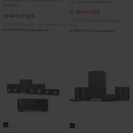
inkl. Denon AV-Receiver
DENON
DENON
Receiver
Yamaha
Yamaha
17 599,
SEK
X2800H
X2800H
00
RX-
RX-
14 849,
SEK
00
DAB
DAB
V6A
V6A
16 499,
00
SEK
Letzter niedrigster
13 749,
00
SEK
Letzter niedrigster Preis
Preis
"5.1-
"5.1-
"5.1-
"5.1-
00
19 999,
SEK
Originalpreis
00
21 999,
SEK
Originalpreis
Set"
Set"
Set"
Set"
Schwarz
Weiß
Schwarz
Weiß
/
Schwarz
ULTIMA
ULTIMA
CONSONO
CONSONO
20
20