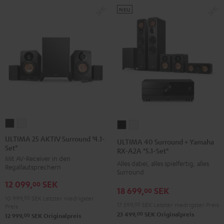
Weiß
NEU
ULTIMA
ULTIMA
ULTIMA
ULTIMA
25
25
40
40
ULTIMA 25 AKTIV Surround "4.1-
ULTIMA 40 Surround + Yamaha
Set"
AKTIV
AKTIV
Surround
Surround
RX-A2A "5.1-Set"
Mit AV-Receiver in den
Surround
Surround
+
+
Alles dabei, alles spielfertig, alles
Regallautsprechern
"4.1-
"4.1-
Surround
Yamaha
Yamaha
12 099,
SEK
Set"
Set"
00
RX-
RX-
18 699,
SEK
00
Night
Pure
A2A
A2A
10 999,
00
SEK
Letzter niedrigster
17 599,
00
SEK
Letzter niedrigster Preis
Preis
Black
White
"5.1-
"5.1-
00
23 499,
SEK
Originalpreis
00
12 999,
SEK
Originalpreis
Set"
Set"