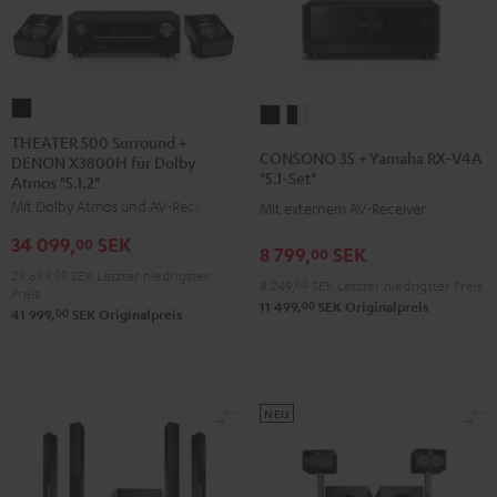
THEATER
CONSONO
CONSONO
500
THEATER 500 Surround +
35
35
CONSONO 35 + Yamaha RX-V4A
DENON X3800H für Dolby
Surround
+
+
"5.1-Set"
Atmos "5.1.2"
+
Yamaha
Yamaha
Mit Dolby Atmos und AV-Receiver
Mit externem AV-Receiver
DENON
RX-
RX-
34 099,
SEK
X3800H
00
V4A
V4A
8 799,
SEK
00
für
29 699,
00
SEK
Letzter niedrigster
"5.1-
"5.1-
8 249,
00
SEK
Letzter niedrigster Preis
Preis
Dolby
Set"
Set"
00
11 499,
SEK
Originalpreis
00
41 999,
SEK
Originalpreis
Atmos
Schwarz
Schwarz
"5.1.2"
/
Schwarz
Weiß
NEU