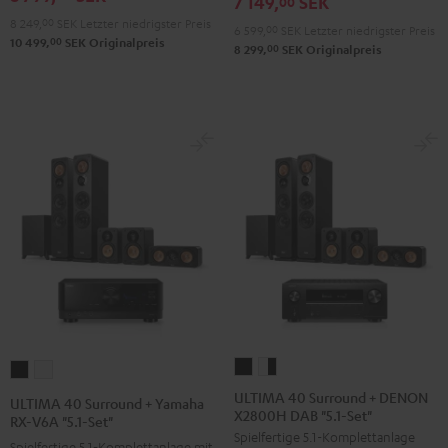
7 149,
SEK
00
Schwarz
Weiß
"5.1-
"5.1-
8 249,
00
SEK
Letzter niedrigster Preis
6 599,
00
SEK
Letzter niedrigster Preis
Set"
Set"
00
10 499,
SEK
Originalpreis
00
8 299,
SEK
Originalpreis
Schwarz
Weiß
ULTIMA
ULTIMA
ULTIMA
ULTIMA
40
40
40
40
ULTIMA 40 Surround + DENON
ULTIMA 40 Surround + Yamaha
X2800H DAB "5.1-Set"
Surround
Surround
Surround
Surround
RX-V6A "5.1-Set"
Spielfertige 5.1-Komplettanlage
+
+
+
+
Spielfertige 5.1‑Komplettanlage mit