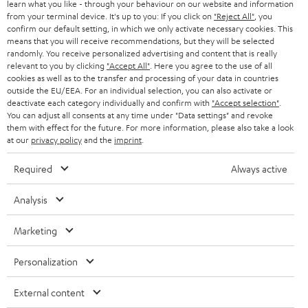
learn what you like - through your behaviour on our website and information
STEREO
PRESSE & MARKETING
from your terminal device. It's up to you: If you click on
"Reject All"
, you
confirm our default setting, in which we only activate necessary cookies. This
ÖSTERREICH
SMART HOME
means that you will receive recommendations, but they will be selected
GESCHÄFTSKUNDEN
randomly. You receive personalized advertising and content that is really
relevant to you by clicking
"Accept All"
. Here you agree to the use of all
SCHWEIZ
BLUETOOTH-LAUTSPRECHER
PARTNERPROGRAMM
cookies as well as to the transfer and processing of your data in countries
outside the EU/EEA. For an individual selection, you can also activate or
KOPFHÖRER
deactivate each category individually and confirm with
"Accept selection"
.
NIEDERLANDE
BLOG
You can adjust all consents at any time under "Data settings" and revoke
them with effect for the future. For more information, please also take a look
BLUETOOTH-KOPFHÖRER
NEWSLETTER
at our
privacy policy
and the
imprint
.
BELGIEN
STEREOANLAGEN
STORES
Required
Always active
FRANKREICH
LAUTSPRECHER
DEINE VORTEILE BEI TEUFEL
Analysis
POLEN
ULTIMA-SERIE
TEUFEL STORY
Marketing
Technische Änderungen, Tippfehler und Irrtum vorbehalten. Das auf unseren
IN-EAR-KOPFHÖRER
SPANIEN
UNSER MANAGEMENT
Fotos abgebildete Zubehör ist nicht im Lieferumfang enthalten. Etwaige
Personalization
Entsorgungsgebühren für Batterien sind im Preis inbegriffen.
FANSHOP
NACHHALTIGKEIT
External content
ITALIEN
©2026 Lautsprecher Teufel GmbH - All rights reserved.