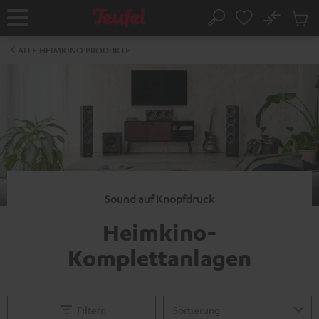
ZUM
NHALT
No
Abs
Startseite
Suche
RINGEN
Artike
im
ALLE HEIMKINO PRODUKTE
Waren
Sound auf Knopfdruck
Heimkino-
Komplettanlagen
Filtern