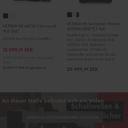
ULTIMA
ULTIMA
ULTIMA
ULTIMA
40
40
40
40
ULTIMA 40 Surround + Denon
ULTIMA 40 AKTIV 3 Surround
X2700H DAB "5.1-Set"
Surround
Surround
AKTIV
AKTIV
"4.0-Set"
Spielfertige 5.1-Komplettanlage
+
+
3
3
ULTIMA Sound sofort spielfertig
inkl. Denon AV-Receiver AVR-
Denon
Denon
Surround
Surround
X2700H DAB, Bestseller
12 099,
SEK
X2700H
X2700H
00
Lautsprecher ULTIMA 40,
"4.0-
"4.0-
Subwoofer und Center für ein
DAB
DAB
Set"
Set"
10 999,
00
SEK
Letzter niedrigster
Heimkino-Erlebnis der Extraklasse
Preis
"5.1-
"5.1-
Schwarz
Weiß
00
13 499,
SEK
Originalpreis
20 499,
SEK
00
Set"
Set"
Schwarz
Weiß
/
Schwarz
An dieser Stelle befindet sich ein Video
EINMALIG ZUSTIMMEN UND ANZEIGEN