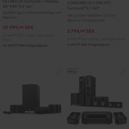
35
35
ULTIMA 20 Surround + Yamaha
CONSONO 35 CONCEPT
RX-V4A "5.1-Set"
Surround
Surround
CONCEPT
CONCEPT
Surround "5.1-Set"
Spielfertige 5.1‑Komplettanlage mit
+
+
Surround
Surround
Mit großen Satelliten und AV-
Receiver
Yamaha
Yamaha
Receiver im Subwoofer
"5.1-
"5.1-
10 999,
SEK
RX-
RX-
00
Set"
Set"
5 799,
SEK
00
V4A
V4A
Schwarz
Weiß
10 449,
00
SEK
Letzter niedrigster
4 949,
00
SEK
Letzter niedrigster Preis
Preis
"5.1-
"5.1-
00
6 599,
SEK
Originalpreis
00
14 499,
SEK
Originalpreis
Set"
Set"
Schwarz
Weiß
NEU