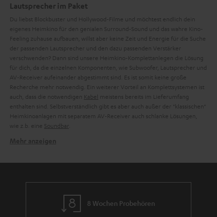
Lautsprecher im Paket
finden
.
Du liebst Blockbuster und Hollywood-Filme und möchtest endlich dein
eigenes Heimkino für den genialen Surround-Sound und das wahre Kino-
Feeling zuhause aufbauen, willst aber keine Zeit und Energie für die Suche
der passenden Lautsprecher und den dazu passenden Verstärker
verschwenden? Dann sind unsere Heimkino-Komplettanlegen die Lösung
für dich, da die einzelnen Komponenten, wie Subwoofer, Lautsprecher und
AV-Receiver aufeinander abgestimmt sind. Es ist somit keine große
Recherche mehr notwendig. Ein weiterer Vorteil an Komplettsystemen ist
auch, dass die notwendigen
Kabel
meistens bereits im Lieferumfang
enthalten sind. Selbstverständlich gibt es aber auch außer der "klassischen"
Heimkinoanlagen mit separatem AV-Receiver auch schlanke Lösungen,
wie z.b. eine
Soundbar
.
Mehr anzeigen
Verwandte Themen in unserem Blog:
Lautsprecher-Aufstellung: Der große Ratgeber
Subwoofer aufstellen: Tipps für die perfekte Position
Soundbar oder 5.1-System: Wer spielt wann seine Stärken aus?
Dipol-Lautsprecher: Effekte durch Surround-Sound-Spezialisten
8 Wochen Probehören