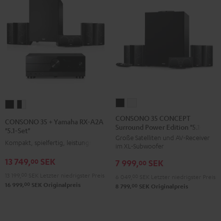
Weiß
CONSONO
CONSONO
CONSONO
CONSONO
35
35
35
35
CONSONO 35 CONCEPT
CONSONO 35 + Yamaha RX-A2A
Surround Power Edition "5.1-Set"
CONCEPT
CONCEPT
+
+
"5.1-Set"
Große Satelliten und AV-Receiver
Surround
Surround
Yamaha
Yamaha
Kompakt, spielfertig, leistungsstark
im XL-Subwoofer
Power
Power
RX-
RX-
13 749,
SEK
00
7 999,
SEK
Edition
Edition
00
A2A
A2A
"5.1-
"5.1-
13 199,
00
SEK
Letzter niedrigster Preis
"5.1-
"5.1-
6 049,
00
SEK
Letzter niedrigster Preis
00
16 999,
SEK
Originalpreis
Set"
Set"
00
8 799,
SEK
Originalpreis
Set"
Set"
Schwarz
Weiß
Schwarz
Schwarz
/