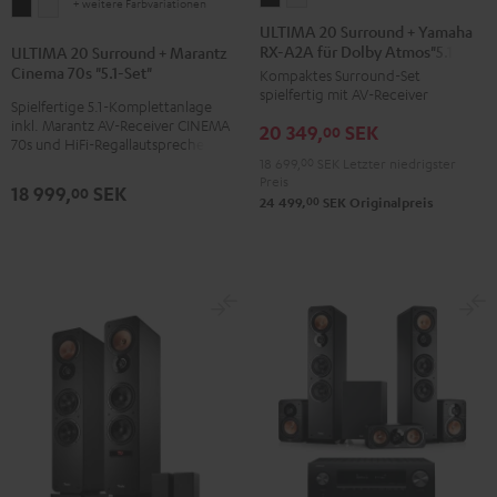
+ weitere Farbvariationen
ULTIMA
ULTIMA
20
20
ULTIMA 20 Surround + Yamaha
20
20
RX-A2A für Dolby Atmos"5.1.2"
Surround
Surround
ULTIMA 20 Surround + Marantz
Surround
Surround
Cinema 70s "5.1-Set"
Kompaktes Surround-Set
+
+
+
+
spielfertig mit AV-Receiver
Yamaha
Yamaha
Spielfertige 5.1-Komplettanlage
Marantz
Marantz
inkl. Marantz AV-Receiver CINEMA
20 349,
SEK
RX-
RX-
00
Cinema
Cinema
70s und HiFi-Regallautsprechern
A2A
A2A
18 699,
00
SEK
Letzter niedrigster
70s
70s
Preis
für
für
18 999,
SEK
00
"5.1-
"5.1-
00
24 499,
SEK
Originalpreis
Dolby
Dolby
Set"
Set"
Atmos"5.1.2"
Atmos"5.1.2"
Schwarz
Weiß
Schwarz
Weiß