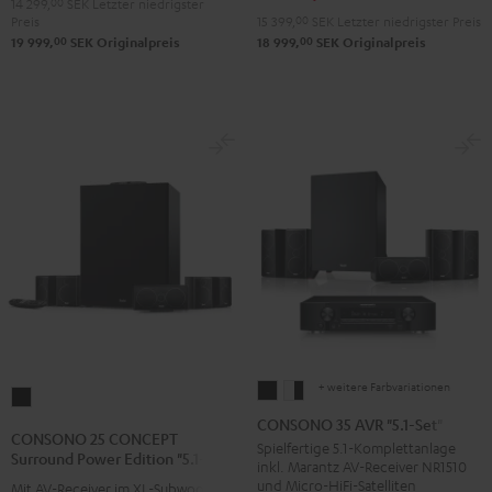
14 299,
00
SEK
Letzter niedrigster
Preis
15 399,
00
SEK
Letzter niedrigster Preis
"4.1-
"4.1-
Schwarz
00
00
19 999,
SEK
Originalpreis
18 999,
SEK
Originalpreis
Set"
Set"
Schwarz
Weiß
+ weitere Farbvariationen
CONSONO
CONSONO
CONSONO
35
35
CONSONO 35 AVR "5.1-Set"
25
CONSONO 25 CONCEPT
AVR
AVR
Spielfertige 5.1-Komplettanlage
CONCEPT
Surround Power Edition "5.1-Set"
inkl. Marantz AV-Receiver NR1510
"5.1-
"5.1-
Surround
und Micro-HiFi-Satelliten
Mit AV-Receiver im XL-Subwoofer