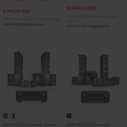
Set"
Set"
Power
10 649,
SEK
00
Schwarz
Weiß
Edition
6 349,
SEK
00
/
10 099,
00
SEK
Letzter niedrigster
"5.1-
5 499,
00
SEK
Letzter niedrigster Preis
Preis
Schwarz
Set"
00
8 299,
SEK
Originalpreis
00
12 499,
SEK
Originalpreis
Schwarz
DEFINION
DEFINION
THEATER
3
3
500
DEFINION 3 Surround + Denon
THEATER 500 Surround +