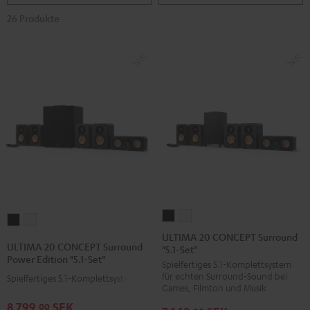
26 Produkte
ULTIMA
ULTIMA
ULTIMA
ULTIMA
20
20
ULTIMA 20 CONCEPT Surround
20
20
ULTIMA 20 CONCEPT Surround
"5.1-Set"
CONCEPT
CONCEPT
CONCEPT
CONCEPT
Power Edition "5.1-Set"
Spielfertiges 5.1-Komplettsystem
Surround
Surround
Surround
Surround
für echten Surround-Sound bei
Spielfertiges 5.1-Komplettsystem
"5.1-
"5.1-
Power
Power
Games, Filmton und Musik
Set"
Set"
Edition
Edition
8 799,
SEK
00