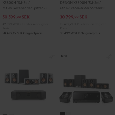
X3800H "5.1-Set"
DENON X3800H "5.1-Set"
Surround
Surround
Surround
Mit AV-Receiver der Spitzenklasse
Mit AV-Receiver der Spitzenklasse
+
+
+
Denon
Denon
DENON
50 599,
SEK
30 799,
SEK
00
00
X3800H
X3800H
X3800H
42 899,
00
SEK
Letzter niedrigster
27 499,
00
SEK
Letzter niedrigster
"5.1-
"5.1-
"5.1-
Preis
Preis
00
00
Set"
Set"
Set"
58 499,
SEK
Originalpreis
38 499,
SEK
Originalpreis
Anthrazit
Weiß
Schwarz
/
Schwarz
NEU
ULTIMA
ULTIMA