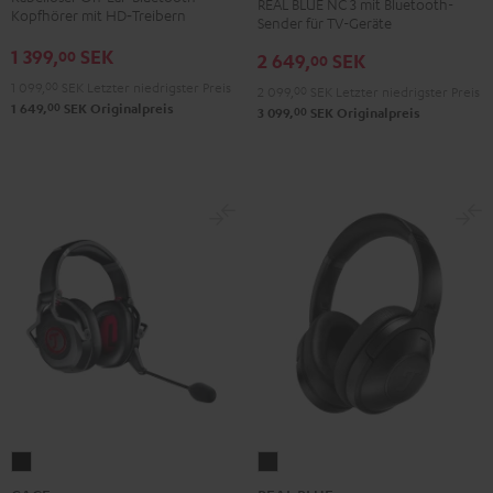
REAL BLUE NC 3 mit Bluetooth-
3
3
3
Green
Gray
Black
Gold
White
Blue
Kopfhörer mit HD‑Treibern
Sender für TV-Geräte
+
+
+
1 399,
SEK
00
2 649,
SEK
FeinTech
FeinTech
FeinTech
00
Bluetooth
Bluetooth
Bluetooth
1 099,
00
SEK
Letzter niedrigster Preis
2 099,
00
SEK
Letzter niedrigster Preis
00
1 649,
SEK
Originalpreis
Audio
Audio
Audio
00
3 099,
SEK
Originalpreis
System
System
System
Night
Pearl
Steel
Black
White
Blue
CAGE
REAL
Schwarz
BLUE