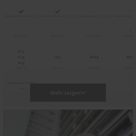
Ja
Ja
-
-
-
-
-
1
5,7 g
5,7 g
15 g
400 g
340 g
64 g
Spritzwasserschutz
-
-
-
IPX4
Mehr zeigen