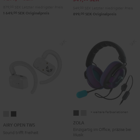
Green
Black
White
Blue
879,
00
SEK
Letzter niedrigster Preis
549,
00
SEK
Letzter niedrigster Preis
00
1 649,
SEK
Originalpreis
00
899,
SEK
Originalpreis
+ weitere Farbvariationen
ZOLA
ZOLA
AIRY
AIRY
Dark
Light
OPEN
OPEN
ZOLA
AIRY OPEN TWS
Gray
Gray
TWS
TWS
Einzigartig im Office, präzise bei
Sound trifft Freiheit
Musik
Moon
Night