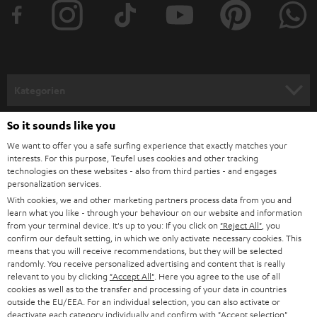
sind diese Kopfhörer sicher für jeden passend. Durch die Bauweise der In-
Ears ist der Geräuschpegel von außen gedämmt und man kann sich
vollkommen auf die Musik konzentrieren. Der REAL BLUE TWS 3 von
Teufel ist ein In-Ear-Kopfhörer, der Musik drahtlos per Bluetooth erhält,
wodurch lästiger Kabelsalat entfällt und noch mehr Mobilität ermöglicht
wird. Parallel führen wir auch den AIRY SPORTS TWS - ein professioneller
Kategorien
In-Ear-Sportkopfhörer mit Linear-HD-Tönern, IPX7 und effektiver
Außenschalldämpfung und die AIRY TWS PRO mit adaptivem Active Noise
HEIMKINO
So it sounds like you
Cancelling.
Unternehmen
We want to offer you a safe surfing experience that exactly matches your
Noise-Cancelling-Kopfhörer: ANC Kopfhörer
HEIMKINO-KOMPLETTANLAGEN
interests. For this purpose, Teufel uses cookies and other tracking
SUPPORT
Teufel Onlineshops
Noise-Cancelling-Kopfhörer
blenden aktiv Störfrequenzen
aus und lassen
technologies on these websites - also from third parties - and engages
personalization services.
nur den Klang der Lautsprecher ans Ohr. Mit dieser Technik kann man
SOUNDBARS
KARRIERE
überall ungestört Musik oder seine Lieblingspodcasts genießen. Auf
With cookies, we and other marketing partners process data from you and
DEUTSCHLAND
learn what you like - through your behaviour on our website and information
langen Reisen im Bus, der Bahn oder im Flugzeug können
STEREO
PRESSE & MARKETING
from your terminal device. It's up to you: If you click on
"Reject All"
, you
Umgebungsgeräusche den Schlaf rauben oder auch Kopfschmerzen
confirm our default setting, in which we only activate necessary cookies. This
ÖSTERREICH
verursachen. Abhilfe können da
Noise-Cancelling-Kopfhörer
mit
SMART HOME
means that you will receive recommendations, but they will be selected
GESCHÄFTSKUNDEN
aktiver Antilärm-Funktion (ANC) schaffen. Teufel Produkte mit aktiver
randomly. You receive personalized advertising and content that is really
Lärmunterdrückung:
relevant to you by clicking
"Accept All"
. Here you agree to the use of all
SCHWEIZ
BLUETOOTH-LAUTSPRECHER
PARTNERPROGRAMM
REAL BLUE NC 3
cookies as well as to the transfer and processing of your data in countries
REAL BLUE PRO
outside the EU/EEA. For an individual selection, you can also activate or
KOPFHÖRER
deactivate each category individually and confirm with
"Accept selection"
.
REAL BLUE TWS 3
NIEDERLANDE
BLOG