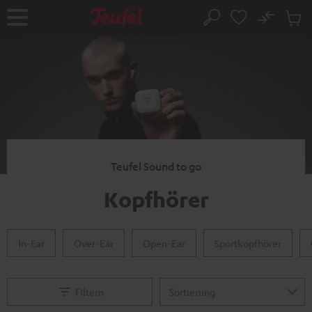
ZUM
NHALT
No
Abs
Startseite
Suche
RINGEN
Artike
im
Waren
Teufel Sound to go
Kopfhörer
In-Ear
Over-Ear
Open-Ear
Sportkopfhörer
Filtern