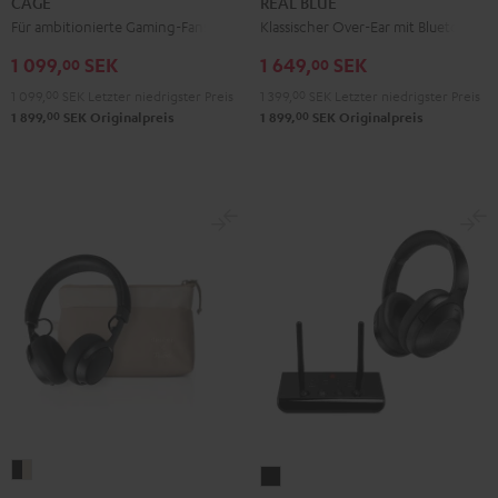
CAGE
REAL BLUE
Night
Für ambitionierte Gaming-Fans
Klassischer Over-Ear mit Bluetooth
Black
1 099,
SEK
1 649,
SEK
00
00
1 099,
00
SEK
Letzter niedrigster Preis
1 399,
00
SEK
Letzter niedrigster Preis
00
00
1 899,
SEK
Originalpreis
1 899,
SEK
Originalpreis
SUPREME
REAL
ON