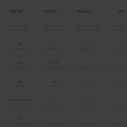
AIRY TWS PRO
Teufel MOVE 2
Teufel MASSIVE
CAGE
Ja
-
-
-
App
Inline
-
-
Ja
Ja
-
-
Lithium-Ionen
-
-
-
7 h
-
-
-