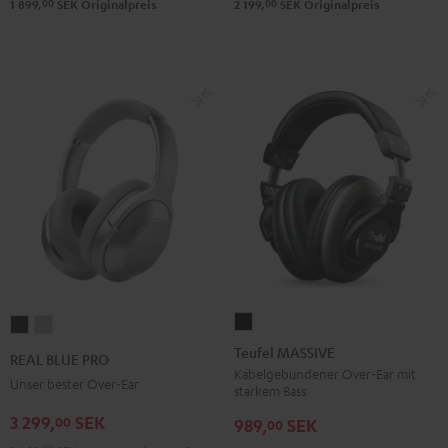
00
00
1 899,
SEK
Originalpreis
2 199,
SEK
Originalpreis
Teufel
REAL
REAL
MASSIVE
BLUE
BLUE
Teufel MASSIVE
REAL BLUE PRO
Schwarz
PRO
PRO
Kabelgebundener Over-Ear mit
Unser bester Over-Ear
starkem Bass
Night
Titanium
3 299,
SEK
00
Black
Gray
989,
SEK
00