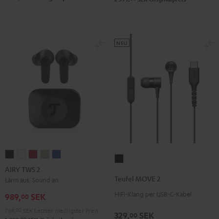
NEU
AIRY
AIRY
AIRY
AIRY
AIRY
Teufel
TWS
TWS
TWS
TWS
TWS
AIRY TWS 2
MOVE
2
2
2
2
2
Teufel MOVE 2
Lärm aus. Sound an.
2
Night
Pure
Ruby
Sage
Space
HiFi‑Klang per USB-C-Kabel
Schwarz
989,
SEK
00
Black
White
Red
Green
Blue
769,
00
SEK
Letzter niedrigster Preis
329,
SEK
00