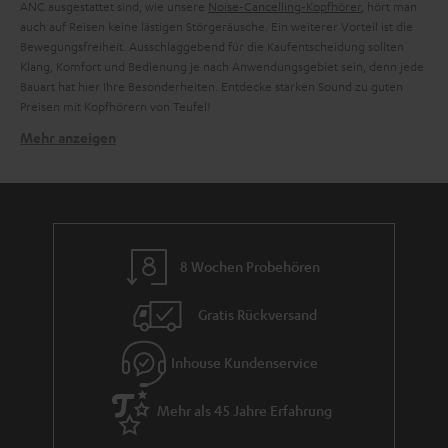
ANC ausgestattet sind, wie unsere
Noise-Cancelling-Kopfhörer
, hört man
auch auf Reisen keine lästigen Störgeräusche. Ein weiterer Vorteil ist die
Bewegungsfreiheit. Ausschlaggebend für die Kaufentscheidung sollten
Klang, Komfort und Bedienung je nach Anwendungsgebiet sein, denn jede
Bauart hat hier Ihre Besonderheiten. Entdecke starken Sound zu guten
Preisen mit Kopfhörern von Teufel!
Mehr anzeigen
Was sollte ich beim Kauf von Kopfhörern beachten?
Das wichtigste Kriterium ist der Klang. Teufel Kopfhörer bieten seit
Jahrzehnten einen mehrfach ausgezeichneten Sound. Außerdem stehen
sie für eine besonders bassstarke Wiedergabe. Gleichzeitig spielen aber
auch die Kriterien Laufleistung und Features eine Rolle. Nicht vergessen
solltest du das ANC. Insbesondere auf langen Reisen kann es der
8 Wochen Probehören
entscheidende Vorteil sein. Zudem lassen sie Teufel Kopfhörer immer an
die Kopfform anpassen, sie bieten also einen besonders hohen
Gratis Rückversand
Tragekomfort. Hier die Kaufkriterien im Überblick:
Klang
Tragekomfort
Inhouse Kundenservice
Noise Cancelling
Mehr als 45 Jahre Erfahrung
On-Ear-Kopfhörer
On-Ear-Kopfhörer
sitzen auf dem Ohr, bedecken es jedoch nicht komplett.