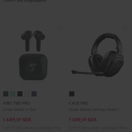
00
1 099,
SEK
Originalpreis
AIRY
AIRY
AIRY
AIRY
AIRY
CAGE
TWS
TWS
TWS
TWS
TWS
PRO
AIRY TWS PRO
CAGE PRO
PRO
PRO
PRO
PRO
PRO
Night
Unser bester In-Ear
Unser bestes Gaming-Headset
Cosmic
Misty
Night
Silver
Steel
Black
1 649,
SEK
1 549,
SEK
00
00
Teal
Green
Black
White
Blue
1 399,
00
SEK
Letzter niedrigster Preis
1 299,
00
SEK
Letzter niedrigster Preis