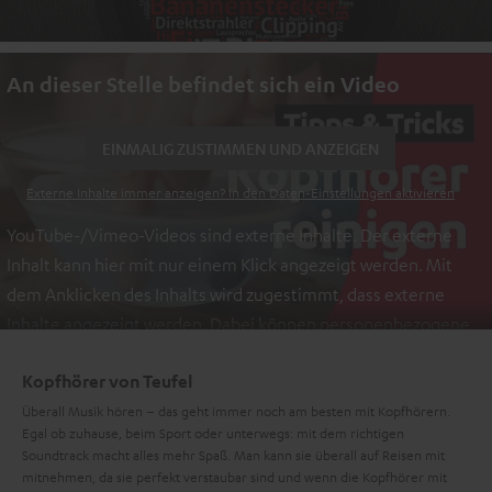
An dieser Stelle befindet sich ein Video
EINMALIG ZUSTIMMEN UND ANZEIGEN
Externe Inhalte immer anzeigen? In den Daten‑Einstellungen aktivieren
YouTube-/Vimeo-Videos sind externe Inhalte. Der externe
Inhalt kann hier mit nur einem Klick angezeigt werden. Mit
dem Anklicken des Inhalts wird zugestimmt, dass externe
Inhalte angezeigt werden. Dabei können personenbezogene
Daten an Drittplattformen übermittelt werden.
Weitere
Kopfhörer von Teufel
Informationen sind in der Datenschutzerklärung unter I zu
finden
Überall Musik hören – das geht immer noch am besten mit Kopfhörern.
.
Egal ob zuhause, beim Sport oder unterwegs: mit dem richtigen
Soundtrack macht alles mehr Spaß. Man kann sie überall auf Reisen mit
mitnehmen, da sie perfekt verstaubar sind und wenn die Kopfhörer mit