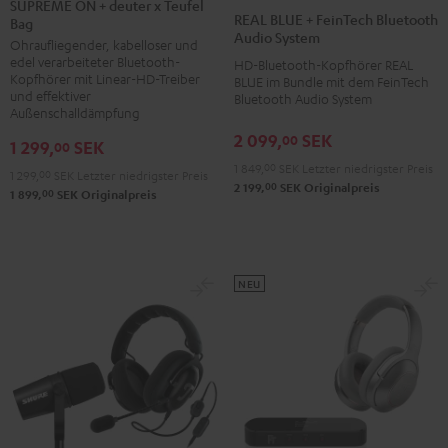
SUPREME ON + deuter x Teufel
BLUE
REAL BLUE + FeinTech Bluetooth
Bag
+
+
Audio System
Ohraufliegender, kabelloser und
deuter
FeinTech
edel verarbeiteter Bluetooth-
HD-Bluetooth-Kopfhörer REAL
x
Bluetooth
Kopfhörer mit Linear-HD-Treiber
BLUE im Bundle mit dem FeinTech
Teufel
und effektiver
Bluetooth Audio System
Audio
Außenschalldämpfung
Bag
System
2 099,
SEK
00
Night
1 299,
SEK
00
Night
Black
1 849,
00
SEK
Letzter niedrigster Preis
Black
1 299,
00
SEK
Letzter niedrigster Preis
00
2 199,
SEK
Originalpreis
/
00
1 899,
SEK
Originalpreis
Sand
NEU