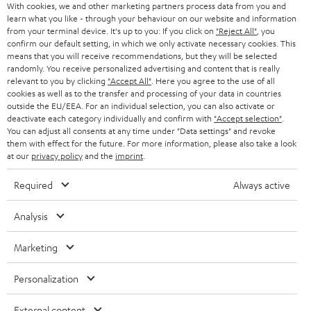
With cookies, we and other marketing partners process data from you and
PRESSE & MARKETING
learn what you like - through your behaviour on our website and information
ÖSTERREICH
SMART HOME
from your terminal device. It's up to you: If you click on
"Reject All"
, you
GESCHÄFTSKUNDEN
confirm our default setting, in which we only activate necessary cookies. This
means that you will receive recommendations, but they will be selected
SCHWEIZ
BLUETOOTH-LAUTSPRECHER
PARTNERPROGRAMM
randomly. You receive personalized advertising and content that is really
relevant to you by clicking
"Accept All"
. Here you agree to the use of all
KOPFHÖRER
cookies as well as to the transfer and processing of your data in countries
NIEDERLANDE
BLOG
outside the EU/EEA. For an individual selection, you can also activate or
deactivate each category individually and confirm with
"Accept selection"
.
BLUETOOTH-KOPFHÖRER
NEWSLETTER
You can adjust all consents at any time under "Data settings" and revoke
BELGIEN
them with effect for the future. For more information, please also take a look
STEREOANLAGEN
at our
privacy policy
and the
imprint
.
STORES
FRANKREICH
LAUTSPRECHER
Required
Always active
DEINE VORTEILE BEI TEUFEL
POLEN
ULTIMA-SERIE
Analysis
TEUFEL STORY
Technische Änderungen, Tippfehler und Irrtum vorbehalten. Das auf unseren
IN-EAR-KOPFHÖRER
Marketing
SPANIEN
UNSER MANAGEMENT
Fotos abgebildete Zubehör ist nicht im Lieferumfang enthalten. Etwaige
Entsorgungsgebühren für Batterien sind im Preis inbegriffen.
FANSHOP
Personalization
NACHHALTIGKEIT
ITALIEN
©2026 Lautsprecher Teufel GmbH - All rights reserved.
NEUHEITEN
External content