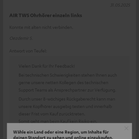
31.05.2025
AIR TWS Ohrhörer einzeln links
Konnte mit alten nicht verbinden.
Oezdemir S.
Antwort von Teufel:
Vielen Dank für Ihr Feedback!
Bei technischen Schwierigkeiten stehen Ihnen auch
gerne unsere netten Kollegen des technischen
Support Teams als Ansprechpartner zur Verfügung.
Durch unser 8-wöchiges Rückgaberecht kann man
unsere Kopfhörer ausgiebig testen und innerhalb
dieser Frist vom Kauf zurücktreten.
Somit geht man beim Kauf kein Risiko ein.
Wähle ein Land oder eine Region, um Inhalte für
deinen Standort zu sehen und online einzukaufen.