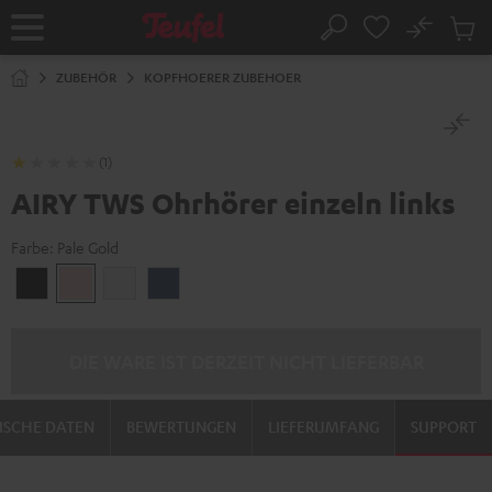
ZUM
NHALT
No
Abs
Startseite
Suche
RINGEN
Artike
im
ZUBEHÖR
KOPFHOERER ZUBEHOER
Waren
(1)
AIRY TWS Ohrhörer einzeln links
Farbe:
Pale Gold
Night
Pale
Silver
Steel
Black
Gold
White
Blue
DIE WARE IST DERZEIT NICHT LIEFERBAR
ISCHE DATEN
BEWERTUNGEN
LIEFERUMFANG
SUPPORT