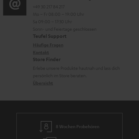
n
o
o
+49 30 217 84 217
i
Mo – Fr 08:00 – 19:00 Uhr
t
-
n
o
Sa 09:00 – 17:30 Uhr
e
L
t
n
Sonn- und Feiertage geschlossen
r
e
a
e
Teufel Support
l
x
k
n
Häufige Fragen
a
i
Kontakt
t
z
Store Finder
d
k
d
u
Erlebe unsere Produkte hautnah und lass dich
e
o
a
r
persönlich im Store beraten.
n
n
t
G
Übersicht
e
a
n
r
a
n
8 Wochen Probehören
t