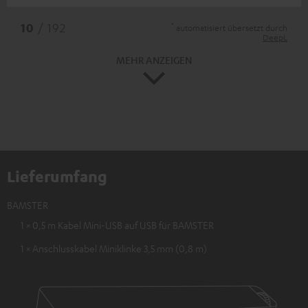
*
10
/ 192
automatisiert übersetzt durch
DeepL
MEHR ANZEIGEN
Lieferumfang
BAMSTER
1 × 0,5 m Kabel Mini-USB auf USB für BAMSTER
1 × Anschlusskabel Miniklinke 3,5 mm (0,8 m)