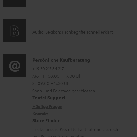
z
n
k
u
f
t
m
o
F
H
A
Audio-Lexikon: Fachbegriffe schnell erklärt
r
A
e
u
m
Q
r
d
a
s
u
i
K
Persönliche Kaufberatung
t
n
o
o
+49 30 217 84 217
i
t
Mo – Fr 08:00 – 19:00 Uhr
-
n
o
Sa 09:00 – 17:30 Uhr
e
L
t
n
Sonn- und Feiertage geschlossen
r
e
a
e
Teufel Support
l
x
k
n
Häufige Fragen
a
i
Kontakt
t
z
Store Finder
d
k
d
u
Erlebe unsere Produkte hautnah und lass dich
e
o
a
r
persönlich im Store beraten.