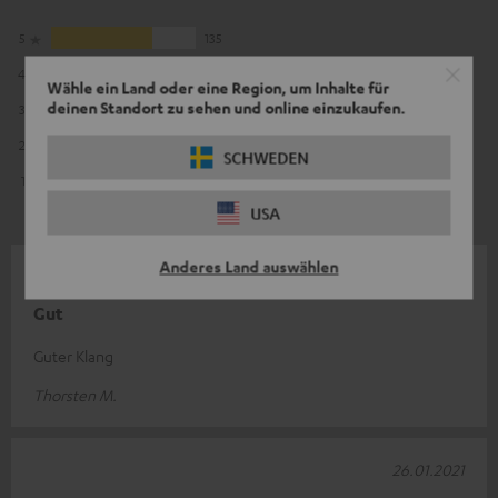
5
135
4
38
Wähle ein Land oder eine Region, um Inhalte für
deinen Standort zu sehen und online einzukaufen.
3
12
2
6
SCHWEDEN
1
1
USA
Anderes Land auswählen
17.12.2021
Gut
Guter Klang
Thorsten M.
26.01.2021