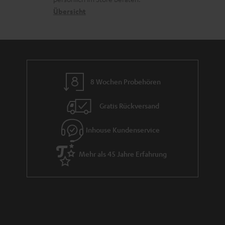
n
n
t
G
Übersicht
e
a
n
r
a
n
8 Wochen Probehören
t
i
Gratis Rückversand
e
Inhouse Kundenservice
Mehr als 45 Jahre Erfahrung