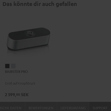
Das könnte dir auch gefallen
BAMSTER
BAMSTER
BAMSTER PRO
PRO
PRO
Schwarz
Silber
Groß auf Knopfdruck
2 599,
SEK
00
ISCHE DATEN
BEWERTUNGEN
LIEFERUMFANG
SUPPORT