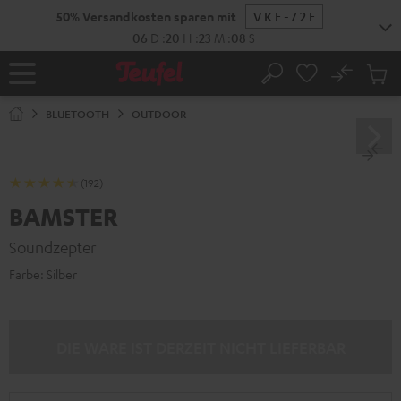
ZUM
50% Versandkosten sparen mit
VKF-72F
NHALT
RINGEN
06
D
:
20
H
:
23
M
:
07
S
No
Abs
Startseite
Suche
Artike
im
BLUETOOTH
OUTDOOR
Waren
(192)
BAMSTER
Soundzepter
Farbe:
Silber
DIE WARE IST DERZEIT NICHT LIEFERBAR