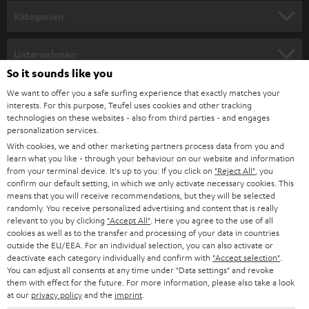
Kategorien
HEIMKINO
Unternehmen
So it sounds like you
HEIMKINO-KOMPLETTANLAGEN
SUPPORT
Teufel Onlineshops
We want to offer you a safe surfing experience that exactly matches your
interests. For this purpose, Teufel uses cookies and other tracking
SOUNDBARS
KARRIERE
technologies on these websites - also from third parties - and engages
DEUTSCHLAND
personalization services.
STEREO
With cookies, we and other marketing partners process data from you and
PRESSE & MARKETING
learn what you like - through your behaviour on our website and information
ÖSTERREICH
SMART HOME
from your terminal device. It's up to you: If you click on
"Reject All"
, you
GESCHÄFTSKUNDEN
confirm our default setting, in which we only activate necessary cookies. This
means that you will receive recommendations, but they will be selected
SCHWEIZ
BLUETOOTH-LAUTSPRECHER
PARTNERPROGRAMM
randomly. You receive personalized advertising and content that is really
relevant to you by clicking
"Accept All"
. Here you agree to the use of all
KOPFHÖRER
cookies as well as to the transfer and processing of your data in countries
NIEDERLANDE
BLOG
outside the EU/EEA. For an individual selection, you can also activate or
deactivate each category individually and confirm with
"Accept selection"
.
BLUETOOTH-KOPFHÖRER
NEWSLETTER
You can adjust all consents at any time under "Data settings" and revoke
BELGIEN
them with effect for the future. For more information, please also take a look
STEREOANLAGEN
at our
privacy policy
and the
imprint
.
STORES