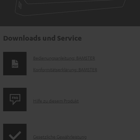
Downloads und Service
D
Bedienungsanleitung: BAMSTER
o
Konformitätserklärung: BAMSTER
k
u
m
P
Hilfe zu diesem Produkt
e
r
n
o
t
d
e
I
Gesetzliche Gewährleistung
u