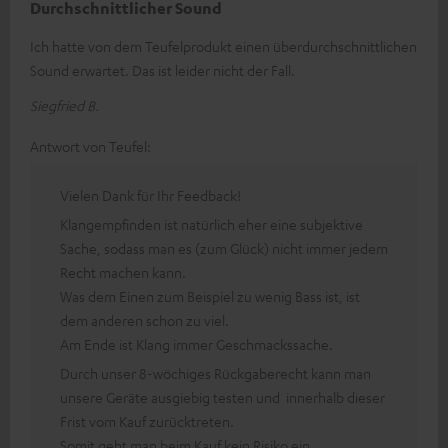
Durchschnittlicher Sound
Ich hatte von dem Teufelprodukt einen überdurchschnittlichen
Sound erwartet. Das ist leider nicht der Fall.
Siegfried B.
Antwort von Teufel:
Vielen Dank für Ihr Feedback!
Klangempfinden ist natürlich eher eine subjektive
Sache, sodass man es (zum Glück) nicht immer jedem
Recht machen kann.
Was dem Einen zum Beispiel zu wenig Bass ist, ist
dem anderen schon zu viel.
Am Ende ist Klang immer Geschmackssache.
Durch unser 8-wöchiges Rückgaberecht kann man
unsere Geräte ausgiebig testen und innerhalb dieser
Frist vom Kauf zurücktreten.
Somit geht man beim Kauf kein Risiko ein.