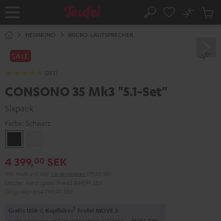
ZUM
NHALT
No
Abs
Startseite
Suche
RINGEN
Artike
im
HEIMKINO
MICRO-LAUTSPRECHER
Waren
SALE
(253)
CONSONO 35 Mk3 "5.1-Set"
Sixpack
Farbe:
Schwarz
Schwarz
Weiß
4 399,
SEK
00
Inkl. MwSt
und zzgl.
Versandkosten
379,00 SEK
Letzter niedrigster Preis
3 849,
00
SEK
Originalpreis
4 799,
00
SEK
1
Gratis USB-C Kopfhörer
Teufel MOVE 2
Code kopieren und im Warenkorb einlösen.
MOV-T4S