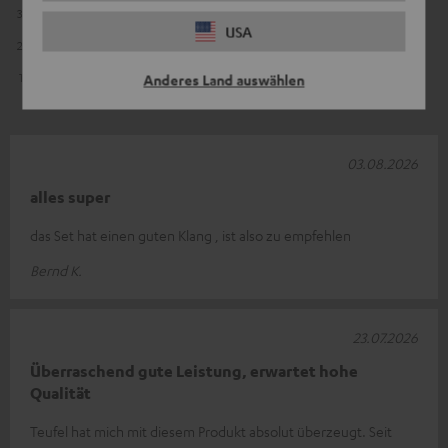
3
3
USA
2
1
1
0
Anderes Land auswählen
03.08.2026
alles super
das Set hat einen guten Klang , ist also zu empfehlen
Bernd K.
23.07.2026
Überraschend gute Leistung, erwartet hohe
Qualität
Teufel hat mich mit diesem Produkt absolut überzeugt. Seit