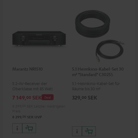
Marantz NR1510
5.1 Heimkino-Kabel-Set 30
m² "Standard" C3025S
5.2-AV-Receiver der
5.1-Heimkino-Kabel-Set für
Oberklasse mit 85 Watt
Räume bis 30 m²
Ausgangsleistung pro Kanal
7 149,
SEK
329,
SEK
00
00
Deal
8 299,
00
SEK
Letzter niedrigster
Preis
00
8 299,
SEK
UVP