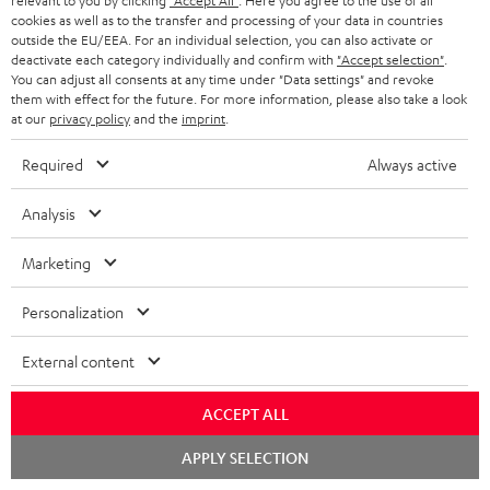
relevant to you by clicking
"Accept All"
. Here you agree to the use of all
cookies as well as to the transfer and processing of your data in countries
HEIMKINO
Unternehmen
outside the EU/EEA. For an individual selection, you can also activate or
deactivate each category individually and confirm with
"Accept selection"
.
HEIMKINO-KOMPLETTANLAGEN
You can adjust all consents at any time under "Data settings" and revoke
SUPPORT
Teufel Onlineshops
them with effect for the future. For more information, please also take a look
at our
privacy policy
and the
imprint
.
SOUNDBARS
KARRIERE
DEUTSCHLAND
Required
Always active
STEREO
PRESSE & MARKETING
ÖSTERREICH
Analysis
SMART HOME
GESCHÄFTSKUNDEN
Marketing
SCHWEIZ
BLUETOOTH-LAUTSPRECHER
PARTNERPROGRAMM
Personalization
KOPFHÖRER
NIEDERLANDE
BLOG
BLUETOOTH-KOPFHÖRER
External content
NEWSLETTER
BELGIEN
STEREOANLAGEN
ACCEPT ALL
STORES
FRANKREICH
Chat
LAUTSPRECHER
APPLY SELECTION
starten
DEINE VORTEILE BEI TEUFEL