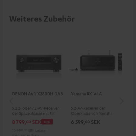
Weiteres Zubehör
DENON AVR-X2800H DAB
Yamaha RX-V4A
Pan
DP
5.2.2- oder 7.2-AV-Receiver
5.2-AV-Receiver der
Ult
der Spitzenklasse mit 150 Watt
Oberklasse von Yamaha mit
Dol
Ausgangsleistung pro Kanal
115 Watt Ausgangsleistung pro
Unt
8 799,
SEK
6 599,
SEK
1 
00
00
Deal
Kanal (6 Ohm, 0.9 % THD),
HDR
Verstärker mit hoher Slew-
Bil
10 999,
00
SEK
Letzter
Rate
Kon
niedrigster Preis