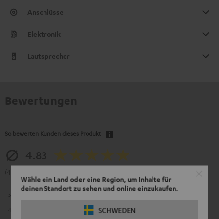
Anschlüsse
Elektronik
Lautsprecher
Bewertungen
So bewerten Kunden dieses Produkt
4.83
(4.83 von 5 bei 253 Bewertungen)
Wähle ein Land oder eine Region, um Inhalte für
deinen Standort zu sehen und online einzukaufen.
5
216
SCHWEDEN
4
33