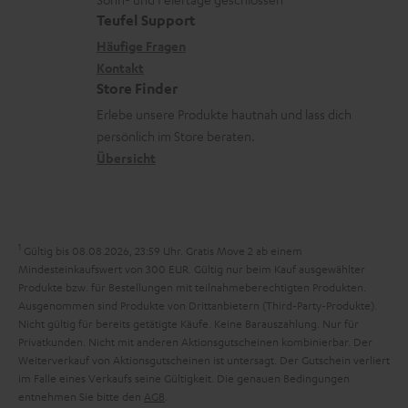
e
a
e
Teufel Support
m
x
k
n
Häufige Fragen
V
i
Kontakt
t
z
e
Store Finder
k
d
u
r
Erlebe unsere Produkte hautnah und lass dich
o
a
r
s
persönlich im Store beraten.
n
t
G
Übersicht
a
e
a
n
n
r
d
a
1
Gültig bis 08.08.2026, 23:59 Uhr. Gratis Move 2 ab einem
n
Mindesteinkaufswert von 300 EUR. Gültig nur beim Kauf ausgewählter
Produkte bzw. für Bestellungen mit teilnahmeberechtigten Produkten.
t
Ausgenommen sind Produkte von Drittanbietern (Third-Party-Produkte).
i
Nicht gültig für bereits getätigte Käufe. Keine Barauszahlung. Nur für
Privatkunden. Nicht mit anderen Aktionsgutscheinen kombinierbar. Der
e
Weiterverkauf von Aktionsgutscheinen ist untersagt. Der Gutschein verliert
im Falle eines Verkaufs seine Gültigkeit. Die genauen Bedingungen
entnehmen Sie bitte den
AGB
.