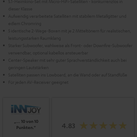
5.1-Heimkino-Set mit Micro-HiFi-Satelliten - konkurrenzlos in
dieser Klasse
Aufwendig verarbeitete Satelliten mit stabilem Metallgitter und
edlem Chromring
5 identische 2-Wege-Boxen mit je 2 Mitteltönern für realistischen,
leistungsstarken Raumklang
Starker Subwoofer, wahlweise als Front- oder Downfire-Subwoofer
verwendbar, optional kabellos ansteuerbar
Center-Speaker mit sehr guter Sprachverständlichkeit auch bei
geringen Lautstärken
Satelliten passen ins Lowboard, an die Wand oder auf Standfüße
Für jeden AV-Receiver geeignet
„… 10 von 10
4.83
Punkten.“