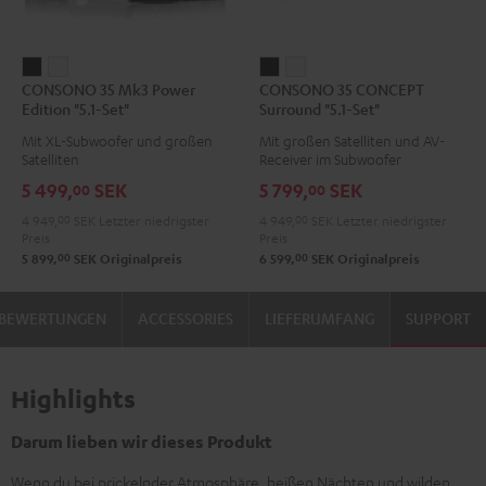
CONSONO
CONSONO
CONSONO
CONSONO
CONSONO 35 Mk3 Power
CONSONO 35 CONCEPT
35
35
35
35
Edition "5.1-Set"
Surround "5.1-Set"
Mk3
Mk3
CONCEPT
CONCEPT
Mit XL-Subwoofer und großen
Mit großen Satelliten und AV-
Power
Power
Surround
Surround
Satelliten
Receiver im Subwoofer
Edition
Edition
"5.1-
"5.1-
5 499,
SEK
5 799,
SEK
00
00
"5.1-
"5.1-
Set"
Set"
4 949,
00
SEK
Letzter niedrigster
4 949,
00
SEK
Letzter niedrigster
Set"
Set"
Schwarz
Weiß
Preis
Preis
Schwarz
Weiß
00
00
5 899,
SEK
Originalpreis
6 599,
SEK
Originalpreis
BEWERTUNGEN
ACCESSORIES
LIEFERUMFANG
SUPPORT
Highlights
Darum lieben wir dieses Produkt
Wenn du bei prickelnder Atmosphäre, heißen Nächten und wilden