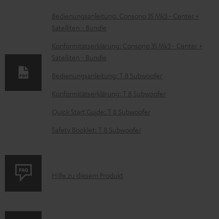
D
Bedienungsanleitung: Consono 35 Mk3 - Center +
Satelliten - Bundle
o
k
Konformitätserklärung: Consono 35 Mk3 - Center +
Satelliten - Bundle
u
m
Bedienungsanleitung: T 8 Subwoofer
e
Konformitätserklärung: T 8 Subwoofer
n
Quick Start Guide: T 8 Subwoofer
t
Safety Booklet: T 8 Subwoofer
e
z
u
P
Hilfe zu diesem Produkt
m
r
H
o
e