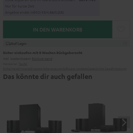
Nur für kurze Zeit
Angebot endet in
0
1
D
:
1
5
H
:
3
6
M
:
2
1
S
IN DEN WARENKORB
Auf Lager
Sicher einkaufen mit 8 Wochen Rückgaberecht
inkl. kostenlosem
Rückversand
Hersteller:
Teufel
Sicherheitshinweise
Ersatzteile
Reparaturen
Software-Updates
Gesetzliche Gewährleistung
Das könnte dir auch gefallen