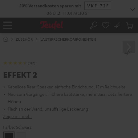
ZUM
50% Versandkosten sparen mit
VKF-72F
NHALT
RINGEN
06
D
:
21
H
:
01
M
:
29
S
No
Abs
Startseite
Suche
Artike
im
ZUBEHÖR
LAUTSPRECHERKOMPONENTEN
Waren
(312)
EFFEKT 2
Kabellose Rear-Speaker, einfache Einrichtung, 15 m Reichweite
Neu zum Vorgänger: Höhere Lautstärke, mehr Bass, detailliertere
Höhen
Flach an der Wand, unauffällige Lackierung
Zeige mir mehr
Farbe:
Schwarz
Schwarz
Weiß