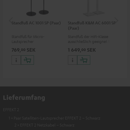
Standfuß AC 1001 SP (Paar)
Standfuß K&M AC 6001 SP
St
(Paar)
Fle
Standfuß für Micro-
Standfuß der HiFi-Klasse
Sta
Lautsprecher
ausschließlich geeignet für
aus
die EFFEKT-Funklautsprecher
die
769,
SEK
1 649,
SEK
2 
00
00
und CONSONO 25 (CS 25 FCR-
und
Satelliten)
CO
Lieferumfang
EFFEKT 2
1 × Paar Satelliten-Lautsprecher EFFEKT 2 – Schwarz
2 × EFFEKT 2 Netzkabel – Schwarz