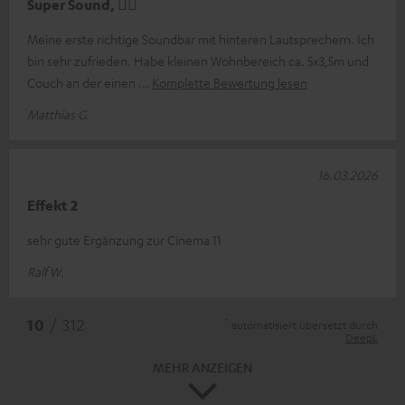
Super Sound, 👍🏻
Meine erste richtige Soundbar mit hinteren Lautsprechern. Ich
bin sehr zufrieden. Habe kleinen Wohnbereich ca. 5x3,5m und
Couch an der einen
Komplette Bewertung lesen
Matthias G.
16.03.2026
Effekt 2
sehr gute Ergänzung zur Cinema 11
Ralf W.
*
10
/ 312
automatisiert übersetzt durch
DeepL
MEHR ANZEIGEN