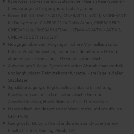
Kabelloses, aktives Stereo-Lautsprecher-Paar als Rear-Speaker-
Erweiterungsset für geeignete Teufel Systeme
Passend für ULTIMA 25 AKTIV, CINEBAR 11 (ab 2021) & CINEBAR 11
für Dolby Atmos, CINEBAR 22 für Dolby Atmos, CINEBAR PRO,
CINEBAR LUX, CINEBAR ULTIMA, ULTIMA 40 AKTIV / AKTIV 3,
CINEBAR DUETT (ab 2020)
Neu gegenüber dem Vorgänger: höhere Maximallautstärke,
höhere Verstärkerleistung, mehr Bass, detailliertere Höhen,
abnehmbares Stromkabel, LED dimmt automatisch
Aufwendiges 2-Wege-System mit weiter Abstrahlcharakteristik
und langhubigem Tiefmitteltöner für satte, klare Pegel auf allen
Sitzplätzen
Signalübertragung erfolgt kabellos, einfache Einrichtung,
Reichweiten von bis zu 15 m, automatische Ein- und
Ausschaltfunktion, Hocheffizienter Class-D-Verstärker
Hängen flach und dezent an der Wand, matte und unauffällige
Lackierung
Geeignet für Dolby, DTS und andere Surround- oder Stereo-
Inhalte (Filmton, Gaming, Musik, TV)