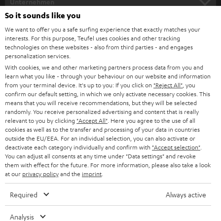
Unternehmen
So it sounds like you
HEIMKINO-KOMPLETTANLAGEN
SUPPORT
Teufel Onlineshops
We want to offer you a safe surfing experience that exactly matches your
interests. For this purpose, Teufel uses cookies and other tracking
SOUNDBARS
KARRIERE
technologies on these websites - also from third parties - and engages
DEUTSCHLAND
personalization services.
STEREO
With cookies, we and other marketing partners process data from you and
PRESSE & MARKETING
learn what you like - through your behaviour on our website and information
ÖSTERREICH
SMART HOME
from your terminal device. It's up to you: If you click on
"Reject All"
, you
GESCHÄFTSKUNDEN
confirm our default setting, in which we only activate necessary cookies. This
means that you will receive recommendations, but they will be selected
SCHWEIZ
BLUETOOTH-LAUTSPRECHER
PARTNERPROGRAMM
randomly. You receive personalized advertising and content that is really
relevant to you by clicking
"Accept All"
. Here you agree to the use of all
KOPFHÖRER
cookies as well as to the transfer and processing of your data in countries
NIEDERLANDE
BLOG
outside the EU/EEA. For an individual selection, you can also activate or
deactivate each category individually and confirm with
"Accept selection"
.
BLUETOOTH-KOPFHÖRER
NEWSLETTER
You can adjust all consents at any time under "Data settings" and revoke
BELGIEN
them with effect for the future. For more information, please also take a look
STEREOANLAGEN
at our
privacy policy
and the
imprint
.
STORES
FRANKREICH
LAUTSPRECHER
Required
Always active
DEINE VORTEILE BEI TEUFEL
POLEN
ULTIMA-SERIE
Analysis
TEUFEL STORY