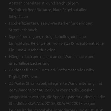
Abstrahlcharakteristik und langhubigem
Tiefmitteltöner für satte, klare Pegel auf allen
Sitzplätzen
Hocheffizienter Class-D-Verstärker für geringen
Stromverbrauch
Signalübertragung erfolgt kabellos, einfache
Einrichtung, Reichweiten von bis zu 15 m, automatische
Ein- und Ausschaltfunktion
Hängen flach und dezent an der Wand, matte und
unauffällige Lackierung
Geeignet für alle Surround-Tonformate wie Dolby
Digital, DTS uvm.
2,5 Meter Stromkabel, integrierte Wandhalterung, mit
dem Wandhalter AC 3500 SM können die Speaker
ausgerichtet werden, die Speaker passen zudem auf die
Standfüße K&M AC 6001 SP, K&M AC 6001 Flex (bei
beiden ist das Stromkabel integrierbar) und AC 1001 SP