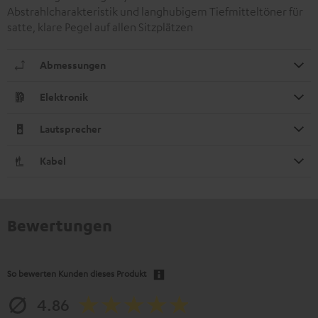
Abstrahlcharakteristik und langhubigem Tiefmitteltöner für
satte, klare Pegel auf allen Sitzplätzen
Abmessungen
Elektronik
Lautsprecher
Kabel
Bewertungen
So bewerten Kunden dieses Produkt
4.86