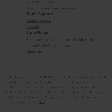
n
z
Sa 09:00 – 17:30 Uhr
L
t
n
u
Sonn- und Feiertage geschlossen
e
a
e
Teufel Support
m
x
k
n
Häufige Fragen
V
i
Kontakt
t
z
e
Store Finder
k
d
u
r
Erlebe unsere Produkte hautnah und lass dich
o
a
r
s
persönlich im Store beraten.
n
t
G
Übersicht
a
e
a
n
n
r
d
a
1
Gültig bis längstens zum 15.08.2026 23:59 Uhr.
Eine Barauszahlung ist nicht
n
möglich. Der Gutschein gilt nur für Privatkunden. Kann nicht in
Kombination mit anderen Aktionsgutscheinen eingelöst werden. Der
t
Weiterverkauf von Aktionsgutscheinen ist untersagt. Der Gutschein verliert
i
im Falle eines Verkaufs seine Gültigkeit. Die genauen Bedingungen
entnehmen Sie bitte den
AGB
.
e