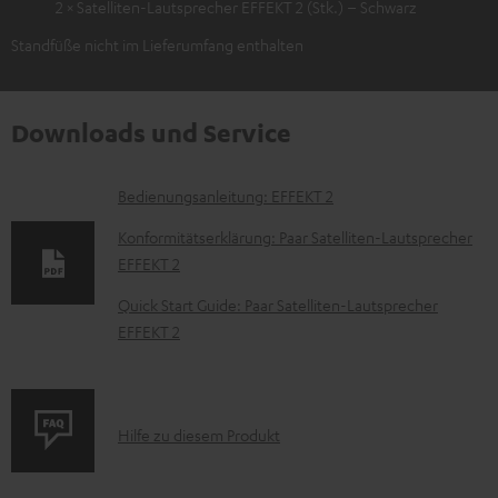
2 × Satelliten-Lautsprecher EFFEKT 2 (Stk.) – Schwarz
Standfüße nicht im Lieferumfang enthalten
Downloads und Service
D
Bedienungsanleitung: EFFEKT 2
o
Konformitätserklärung: Paar Satelliten-Lautsprecher
k
EFFEKT 2
u
Quick Start Guide: Paar Satelliten-Lautsprecher
m
EFFEKT 2
e
n
t
P
Hilfe zu diesem Produkt
e
r
z