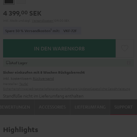
4 399,
SEK
00
Inkl. MwSt
und zzgl.
Versandkosten
109,00 SEK
1
Spare 50 % Versandkosten
mit:
VKF-72F
IN DEN WARENKORB
Auf Lager
Sicher einkaufen mit 8 Wochen Rückgaberecht
inkl. kostenlosem
Rückversand
Hersteller:
Teufel
Sicherheitshinweise
Ersatzteile
Reparaturen
Software-Updates
Gesetzliche Gewährleistung
Standfüße nicht im Lieferumfang enthalten
BEWERTUNGEN
ACCESSORIES
LIEFERUMFANG
SUPPORT
Highlights