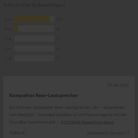
(4.86 von 5 bei 312 Bewertungen)
5
276
4
31
3
3
2
0
1
2
01.08.2026
Kompakter Rear-Lautsprecher
Ein schöner, kompakter Rear-Lautsprecher, der – abgesehen
vom Netzteil – komplett kabellos ist und hervorragend mit der
Soundbar zusammenarb
Komplette Bewertung lesen
Fokke R.
(automatisch übersetzt *)