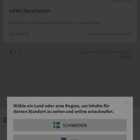
eARC Pasa Switch
Praktisch, funktionell und einfach zu installieren.
Giuliano B.
(automatisch übersetzt *)
*
3
/ 3
automatisiert übersetzt durch
DeepL
Wähle ein Land oder eine Region, um Inhalte für
deinen Standort zu sehen und online einzukaufen.
Zubehör
SCHWEDEN