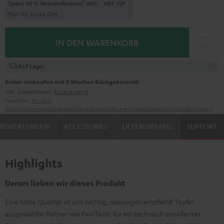
1
Spare 50 % Versandkosten
mit:
VKF-72F
Nur für kurze Zeit
IN DEN WARENKORB
Auf Lager
Sicher einkaufen mit 8 Wochen Rückgaberecht
inkl. kostenlosem
Rückversand
Hersteller:
FeinTech
Sicherheitshinweise
Ersatzteile
Reparaturen
Software-Updates
Gesetzliche Gewährleistung
BEWERTUNGEN
ACCESSORIES
LIEFERUMFANG
SUPPORT
Highlights
Darum lieben wir dieses Produkt
Eine hohe Qualität ist uns wichtig, deswegen empfiehlt Teufel
ausgewählte Partner wie FeinTech, für ein technisch exzellentes