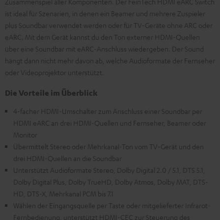
Zusammenspiel aller Komponenten. Der FeinTech HDMI eARC Switch
ist ideal für Szenarien, in denen ein Beamer und mehrere Zuspieler
plus Soundbar verwendet werden oder für TV-Geräte ohne ARC oder
eARC. Mit dem Gerät kannst du den Ton externer HDMI-Quellen
über eine Soundbar mit eARC-Anschluss wiedergeben. Der Sound
hängt dann nicht mehr davon ab, welche Audioformate der Fernseher
oder Videoprojektor unterstützt.
Die Vorteile im Überblick
4-facher HDMI-Umschalter zum Anschluss einer Soundbar per
HDMI eARC an drei HDMI-Quellen und Fernseher, Beamer oder
Monitor
Übermittelt Stereo oder Mehrkanal-Ton vom TV-Gerät und den
drei HDMI-Quellen an die Soundbar
Unterstützt Audioformate Stereo, Dolby Digital 2.0 / 5.1, DTS 5.1,
Dolby Digital Plus, Dolby TrueHD, Dolby Atmos, Dolby MAT, DTS-
HD, DTS-X, Mehrkanal PCM bis 7.1
Wählen der Eingangsquelle per Taste oder mitgelieferter Infrarot-
Fernbedienung, unterstützt HDMI-CEC zur Steuerung des