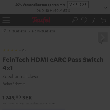
ZUM
50% Versandkosten sparen mit
VKF-72F
NHALT
RINGEN
06
D
:
10
H
:
40
M
:
56
S
No
Abs
Startseite
Suche
Artike
im
ZUBEHÖR
HDMI-ZUBEHÖR
Waren
(3)
FeinTech HDMI eARC Pass Switch
4x1
Zubehör mal clever
Farbe:
Schwarz
1 749,
SEK
00
Inkl. MwSt
und zzgl.
Versandkosten
109,00 SEK