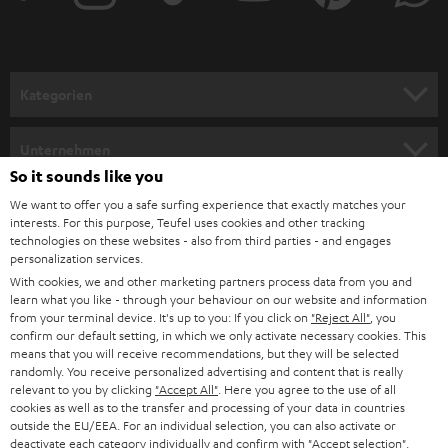
Kategorien
HEIMKINO
Unternehmen
So it sounds like you
HEIMKINO-KOMPLETTANLAGEN
SUPPORT
Teufel Onlineshops
We want to offer you a safe surfing experience that exactly matches your
interests. For this purpose, Teufel uses cookies and other tracking
SOUNDBARS
KARRIERE
technologies on these websites - also from third parties - and engages
DEUTSCHLAND
personalization services.
STEREO
With cookies, we and other marketing partners process data from you and
PRESSE & MARKETING
learn what you like - through your behaviour on our website and information
ÖSTERREICH
SMART HOME
from your terminal device. It's up to you: If you click on
"Reject All"
, you
GESCHÄFTSKUNDEN
confirm our default setting, in which we only activate necessary cookies. This
means that you will receive recommendations, but they will be selected
SCHWEIZ
BLUETOOTH-LAUTSPRECHER
PARTNERPROGRAMM
randomly. You receive personalized advertising and content that is really
relevant to you by clicking
"Accept All"
. Here you agree to the use of all
KOPFHÖRER
cookies as well as to the transfer and processing of your data in countries
NIEDERLANDE
BLOG
outside the EU/EEA. For an individual selection, you can also activate or
deactivate each category individually and confirm with
"Accept selection"
.
BLUETOOTH-KOPFHÖRER