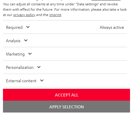
NEWSLETTER
You can adjust all consents at any time under "Data settings" and revoke
BELGIEN
them with effect for the future. For more information, please also take a look
STEREOANLAGEN
at our
privacy policy
and the
imprint
.
STORES
FRANKREICH
LAUTSPRECHER
Required
Always active
DEINE VORTEILE BEI TEUFEL
POLEN
ULTIMA-SERIE
Analysis
TEUFEL STORY
Technische Änderungen, Tippfehler und Irrtum vorbehalten. Das auf unseren
IN-EAR-KOPFHÖRER
Marketing
SPANIEN
UNSER MANAGEMENT
Fotos abgebildete Zubehör ist nicht im Lieferumfang enthalten. Etwaige
Entsorgungsgebühren für Batterien sind im Preis inbegriffen.
FANSHOP
Personalization
NACHHALTIGKEIT
ITALIEN
©2026 Lautsprecher Teufel GmbH - All rights reserved.
NEUHEITEN
External content
UNSERE WERTE
USA
Impressum
AGB
Datenschutz
Daten-Einstellungen
EU Data Act
ACCEPT ALL
BARRIEREFREIHEIT
Vertrag widerrufen
WEITERE LÄNDER
Chat
APPLY SELECTION
starten