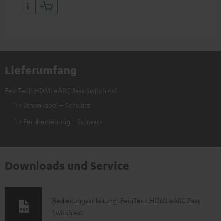
Lieferumfang
FeinTech HDMI eARC Pass Switch 4x1
1 × Stromkabel – Schwarz
1 × Fernbedienung – Schwarz
Downloads und Service
D
Bedienungsanleitung: FeinTech HDMI eARC Pass
Switch 4x1
o