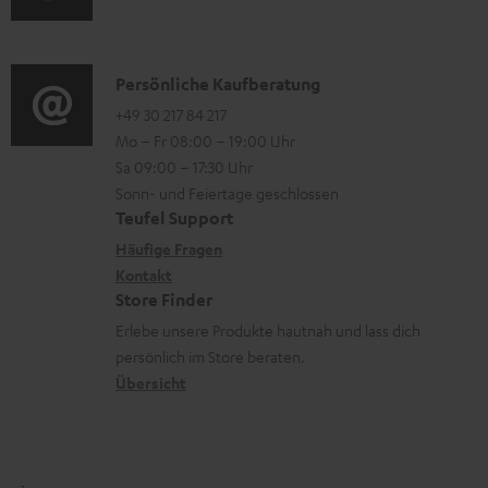
u
t
m
o
d
e
a
n
i
K
Persönliche Kaufberatung
r
t
e
o
o
+49 30 217 84 217
l
i
n
Mo – Fr 08:00 – 19:00 Uhr
-
n
a
o
z
Sa 09:00 – 17:30 Uhr
L
t
d
n
u
Sonn- und Feiertage geschlossen
e
a
e
e
Teufel Support
m
x
k
n
n
Häufige Fragen
V
i
Kontakt
t
z
e
Store Finder
k
d
u
r
Erlebe unsere Produkte hautnah und lass dich
o
a
r
s
persönlich im Store beraten.
n
t
G
Übersicht
a
e
a
n
n
r
d
a