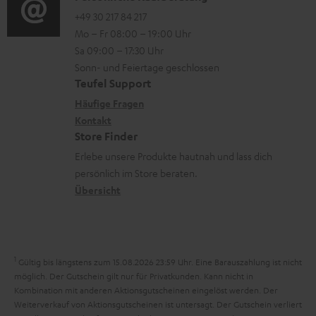
t
e
o
o
+49 30 217 84 217
i
n
Mo – Fr 08:00 – 19:00 Uhr
-
n
o
z
Sa 09:00 – 17:30 Uhr
L
t
n
u
Sonn- und Feiertage geschlossen
e
a
e
Teufel Support
m
x
k
n
Häufige Fragen
V
i
Kontakt
t
z
e
Store Finder
k
d
u
r
Erlebe unsere Produkte hautnah und lass dich
o
a
r
s
persönlich im Store beraten.
n
t
G
Übersicht
a
e
a
n
n
r
d
a
1
Gültig bis längstens zum 15.08.2026 23:59 Uhr.
Eine Barauszahlung ist nicht
n
möglich. Der Gutschein gilt nur für Privatkunden. Kann nicht in
Kombination mit anderen Aktionsgutscheinen eingelöst werden. Der
t
Weiterverkauf von Aktionsgutscheinen ist untersagt. Der Gutschein verliert