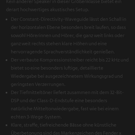
Kein anderer Speaker in dieser Größenklasse bietet ein
derart hochwertiges akustisches Setup.
Der Constant-Directivity-Waveguide lässt den Schall in
der horizontalen Ebene besonders breit laufen, so dass
sowohl Hörerinnen und Hörer, die ganz weit links oder
ganz weit rechts stehen klare Höhen und eine
hervorragende Sprachverständlichkeit genießen.
Der verbaute Kompressionstreiber reicht bis 22 kHz und
bietet so eine besonders luftige, detaillierte
Wiedergabe bei ausgezeichnetem Wirkungsgrad und
geringsten Verzerrungen.
Der Tiefmitteltöner liefert zusammen mit dem 32-Bit-
DSP und der Class-D-Endstufe eine besonders
natürliche Mitteltonwiedergabe, fast wie bei einem
echten 3-Wege-System.
Klare, straffe, tiefreichende Bässe ohne künstliche
Überbetonung sind das Markenzeichen des Fender x