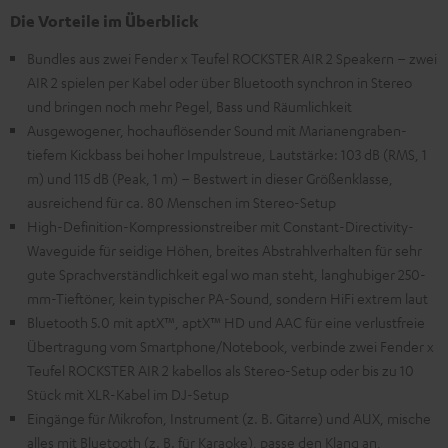
Die Vorteile im Überblick
Bundles aus zwei Fender x Teufel ROCKSTER AIR 2 Speakern – zwei
AIR 2 spielen per Kabel oder über Bluetooth synchron in Stereo
und bringen noch mehr Pegel, Bass und Räumlichkeit
Ausgewogener, hochauflösender Sound mit Marianengraben-
tiefem Kickbass bei hoher Impulstreue, Lautstärke: 103 dB (RMS, 1
m) und 115 dB (Peak, 1 m) – Bestwert in dieser Größenklasse,
ausreichend für ca. 80 Menschen im Stereo-Setup
High-Definition-Kompressionstreiber mit Constant-Directivity-
Waveguide für seidige Höhen, breites Abstrahlverhalten für sehr
gute Sprachverständlichkeit egal wo man steht, langhubiger 250-
mm-Tieftöner, kein typischer PA-Sound, sondern HiFi extrem laut
Bluetooth 5.0 mit aptX™, aptX™ HD und AAC für eine verlustfreie
Übertragung vom Smartphone/Notebook, verbinde zwei Fender x
Teufel ROCKSTER AIR 2 kabellos als Stereo-Setup oder bis zu 10
Stück mit XLR-Kabel im DJ-Setup
Eingänge für Mikrofon, Instrument (z. B. Gitarre) und AUX, mische
alles mit Bluetooth (z. B. für Karaoke), passe den Klang an,