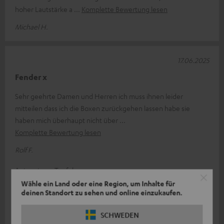
hoher Lautstärke a
Komplette Bewertung lesen
Michael H.
17.06.2025
Fender x
Sehr geehrte Damen und Herren ich muss ihnen leider
mitteilen dass ich die Boxen zurückgehen lassen habe sie
haben mich überhaupt nicht über
Komplette Bewertung lesen
Rolf F.
Antwort von Teufel:
Wähle ein Land oder eine Region, um Inhalte für
deinen Standort zu sehen und online einzukaufen.
Vielen Dank für Ihr Feedback!
Klang- und Geschmacksempfinden ist eine subjektive
SCHWEDEN
Sache, sodass man es (zum Glück) nicht immer jedem