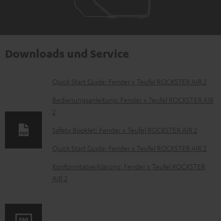
Downloads und Service
D
Quick Start Guide: Fender x Teufel ROCKSTER AIR 2
o
Bedienungsanleitung: Fender x Teufel ROCKSTER AIR
k
2
u
Safety Booklet: Fender x Teufel ROCKSTER AIR 2
m
Quick Start Guide: Fender x Teufel ROCKSTER AIR 2
e
Konformitätserklärung: Fender x Teufel ROCKSTER
n
AIR 2
t
e
z