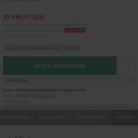
10 999,
SEK
00
Preis pro Paar inkl. MwSt
und zzgl.
Versandkosten
379,00 SEK
Letzter niedrigster Preis
13 199,
00
SEK
-2 200,
00
SEK
Originalpreis
15 499,
00
SEK
1
Spare 50 % Versandkosten
mit:
VKF-72F
IN DEN WARENKORB
Auf Lager
Sicher einkaufen mit 8 Wochen Rückgaberecht
inkl. kostenlosem
Rückversand
Hersteller:
Teufel
Sicherheitshinweise
Ersatzteile
Reparaturen
Software-Updates
Gesetzliche Gewährleistung
BEWERTUNGEN
ACCESSORIES
LIEFERUMFANG
SUPPORT