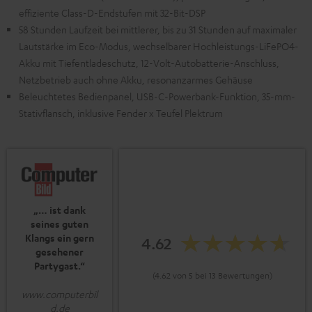
effiziente Class-D-Endstufen mit 32-Bit-DSP
58 Stunden Laufzeit bei mittlerer, bis zu 31 Stunden auf maximaler
Lautstärke im Eco-Modus, wechselbarer Hochleistungs-LiFePO4-
Akku mit Tiefentladeschutz, 12-Volt-Autobatterie-Anschluss,
Netzbetrieb auch ohne Akku, resonanzarmes Gehäuse
Beleuchtetes Bedienpanel, USB-C-Powerbank-Funktion, 35-mm-
Stativflansch, inklusive Fender x Teufel Plektrum
„… ist dank
seines guten
Klangs ein gern
4.62
gesehener
Partygast.“
(4.62 von 5 bei 13 Bewertungen)
www.computerbil
d.de