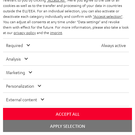
relevant to you by clicking
"Accept All"
. Here you agree to the use of all
Kategorien
cookies as well as to the transfer and processing of your data in countries
outside the EU/EEA. For an individual selection, you can also activate or
deactivate each category individually and confirm with
"Accept selection"
.
HEIMKINO
Unternehmen
You can adjust all consents at any time under "Data settings" and revoke
them with effect for the future. For more information, please also take a look
HEIMKINO-KOMPLETTANLAGEN
at our
privacy policy
and the
imprint
.
SUPPORT
Teufel Onlineshops
SOUNDBARS
Required
Always active
KARRIERE
DEUTSCHLAND
STEREO
Analysis
PRESSE & MARKETING
ÖSTERREICH
SMART HOME
Marketing
GESCHÄFTSKUNDEN
SCHWEIZ
BLUETOOTH-LAUTSPRECHER
Personalization
PARTNERPROGRAMM
KOPFHÖRER
External content
NIEDERLANDE
BLOG
BLUETOOTH-KOPFHÖRER
NEWSLETTER
ACCEPT ALL
BELGIEN
STEREOANLAGEN
Chat
APPLY SELECTION
STORES
starten
FRANKREICH