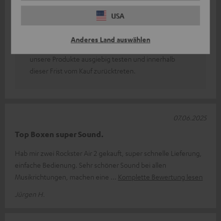
Recht machen kann.
USA
Mit unseren verschiedenen Produkten im Sortiment
haben wir für jeden etwas dabei.
Anderes Land auswählen
Durch unser 8-wöchiges Rückgaberecht kann man
unsere Produkte ausgiebig testen und innerhalb
dieser Frist vom Kauf zurücktreten.
07.06.2025
Top Boxen super Sound.
Hab mir zwei Rockster Air 2 gekauft, super schnelle Lieferung,
einfache Bedienung. Sehr schöner Sound bei allen
Musikrichtungen, machen eine
Komplette Bewertung lesen
Jürgen H.