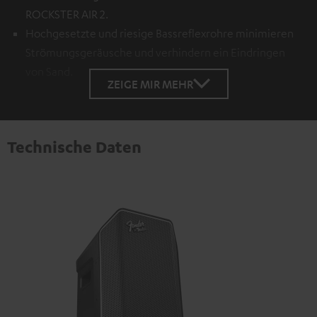
ROCKSTER AIR 2.
Hochgesetzte und riesige Bassreflexrohre minimieren
Strömungsgeräusche und verhindern ein Eindringen
von Sand.
ZEIGE MIR MEHR
Technische Daten