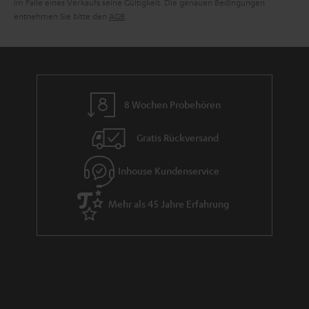
i
im Falle eines Verkaufs seine Gültigkeit. Die genauen Bedingungen
entnehmen Sie bitte den
AGB
.
e
8 Wochen Probehören
Gratis Rückversand
Inhouse Kundenservice
Mehr als 45 Jahre Erfahrung