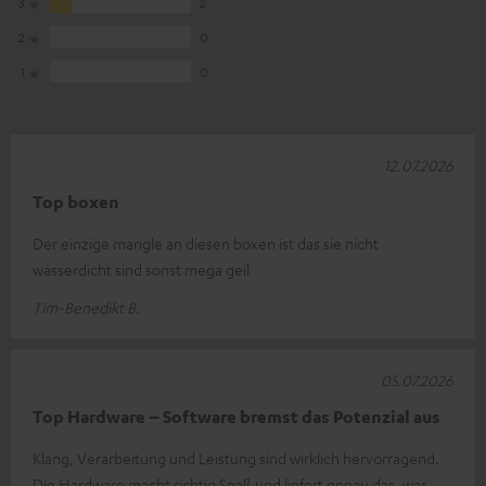
3
2
2
0
1
0
12.07.2026
Top boxen
Der einzige mangle an diesen boxen ist das sie nicht
wasserdicht sind sonst mega geil
Tim-Benedikt B.
05.07.2026
Top Hardware – Software bremst das Potenzial aus
Klang, Verarbeitung und Leistung sind wirklich hervorragend.
Die Hardware macht richtig Spaß und liefert genau das, was