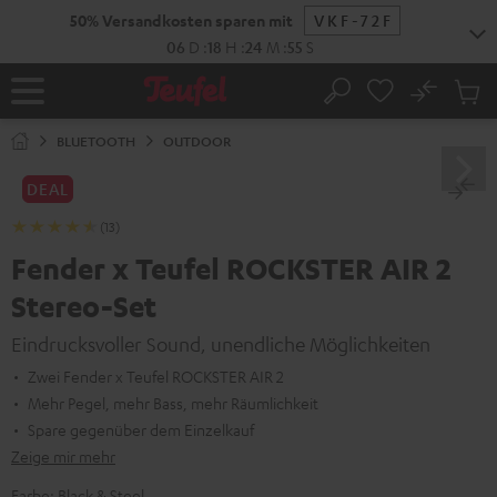
ZUM
50% Versandkosten sparen mit
VKF-72F
NHALT
RINGEN
06
D
:
18
H
:
24
M
:
54
S
No
Abs
Startseite
Suche
Artike
im
BLUETOOTH
OUTDOOR
Waren
DEAL
(13)
Fender x Teufel ROCKSTER AIR 2
Stereo-Set
Eindrucksvoller Sound, unendliche Möglichkeiten
Zwei Fender x Teufel ROCKSTER AIR 2
Mehr Pegel, mehr Bass, mehr Räumlichkeit
Spare gegenüber dem Einzelkauf
Zeige mir mehr
Farbe:
Black & Steel