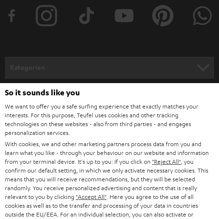
Kategorien
HEIMKINO
So it sounds like you
Unternehmen
We want to offer you a safe surfing experience that exactly matches your
HEIMKINO-KOMPLETTANLAGEN
interests. For this purpose, Teufel uses cookies and other tracking
SUPPORT
Teufel Onlineshops
technologies on these websites - also from third parties - and engages
SOUNDBARS
personalization services.
KARRIERE
DEUTSCHLAND
With cookies, we and other marketing partners process data from you and
learn what you like - through your behaviour on our website and information
STEREO
PRESSE & MARKETING
from your terminal device. It's up to you: If you click on
"Reject All"
, you
ÖSTERREICH
confirm our default setting, in which we only activate necessary cookies. This
SMART HOME
means that you will receive recommendations, but they will be selected
GESCHÄFTSKUNDEN
randomly. You receive personalized advertising and content that is really
relevant to you by clicking
"Accept All"
. Here you agree to the use of all
SCHWEIZ
BLUETOOTH-LAUTSPRECHER
PARTNERPROGRAMM
cookies as well as to the transfer and processing of your data in countries
outside the EU/EEA. For an individual selection, you can also activate or
KOPFHÖRER