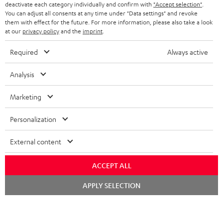
deactivate each category individually and confirm with
"Accept selection"
.
NIEDERLANDE
BLOG
You can adjust all consents at any time under "Data settings" and revoke
BLUETOOTH-KOPFHÖRER
them with effect for the future. For more information, please also take a look
NEWSLETTER
at our
privacy policy
and the
imprint
.
BELGIEN
STEREOANLAGEN
STORES
Required
Always active
FRANKREICH
LAUTSPRECHER
DEINE VORTEILE BEI TEUFEL
Analysis
POLEN
ULTIMA-SERIE
TEUFEL STORY
Marketing
Technische Änderungen, Tippfehler und Irrtum vorbehalten. Das auf unseren
IN-EAR-KOPFHÖRER
SPANIEN
UNSER MANAGEMENT
Fotos abgebildete Zubehör ist nicht im Lieferumfang enthalten. Etwaige
Personalization
Entsorgungsgebühren für Batterien sind im Preis inbegriffen.
FANSHOP
NACHHALTIGKEIT
External content
ITALIEN
©2026 Lautsprecher Teufel GmbH - All rights reserved.
NEUHEITEN
UNSERE WERTE
ACCEPT ALL
USA
Impressum
AGB
Datenschutz
Daten-Einstellungen
EU Data Act
BARRIEREFREIHEIT
Vertrag widerrufen
Chat
APPLY SELECTION
starten
WEITERE LÄNDER