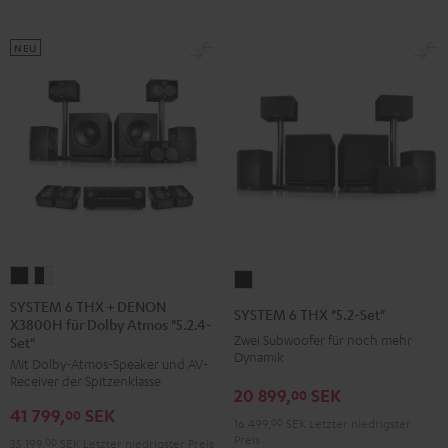
NEU
SYSTEM
SYSTEM
SYSTEM
6
6
6
SYSTEM 6 THX + DENON
SYSTEM 6 THX "5.2-Set"
X3800H für Dolby Atmos "5.2.4-
THX
THX
THX
Zwei Subwoofer für noch mehr
Set"
+
+
"5.2-
Dynamik
Mit Dolby-Atmos-Speaker und AV-
DENON
DENON
Set"
Receiver der Spitzenklasse
20 899,
SEK
00
X3800H
X3800H
Schwarz
41 799,
SEK
00
für
für
16 499,
00
SEK
Letzter niedrigster
Preis
35 199,
00
SEK
Letzter niedrigster Preis
Dolby
Dolby