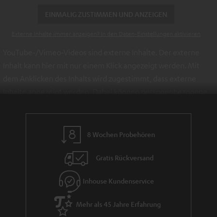
EINMALIG ZUSTIMMEN UND ANZEIGEN
Externe Inhalte immer anzeigen? In den Daten‑Einstellungen aktivieren
YouTube-/Vimeo-Videos sind externe Inhalte. Der externe
Inhalt kann hier mit nur einem Klick angezeigt werden. Mit
dem Anklicken des Inhalts wird zugestimmt, dass externe
Inhalte angezeigt werden. Dabei können personenbezogene
Daten an Drittplattformen übermittelt werden.
Weitere
Informationen sind in der Datenschutzerklärung unter I zu
finden
.
8 Wochen Probehören
Gratis Rückversand
Inhouse Kundenservice
Mehr als 45 Jahre Erfahrung