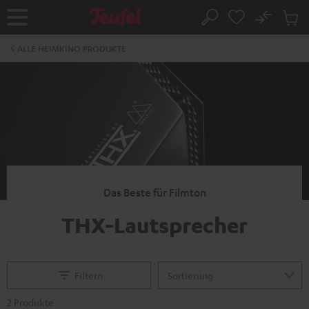
ZUM
NHALT
No
Abs
Startseite
Suche
RINGEN
Artike
im
ALLE HEIMKINO PRODUKTE
Waren
Das Beste für Filmton
THX-Lautsprecher
Filtern
2 Produkte