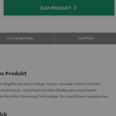
ZUM PRODUKT
LIEFERUMFANG
SUPPORT
es Produkt
 im Regalformat dank 3-Wege-System, koaxialer Mittel-Hochton-
optimale impuls- und phasenkorrekte Wiedergabe sowie bester
uste Raumfeld-Streaming-Technologie, für unendlichen musikalischen
ick