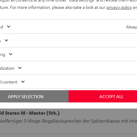
uture. For more information, please also take a look at our
privacy policy
an
bmessungen
ed
Alway
nschlüsse
s
autsprecher
ing
lization
l content
APPLY SELECTION
ACCEPT ALL
d Stereo M - Master (Stk.)
pielfertiger 3-Wege-Regallautsprecher der Spitzenklasse mit in