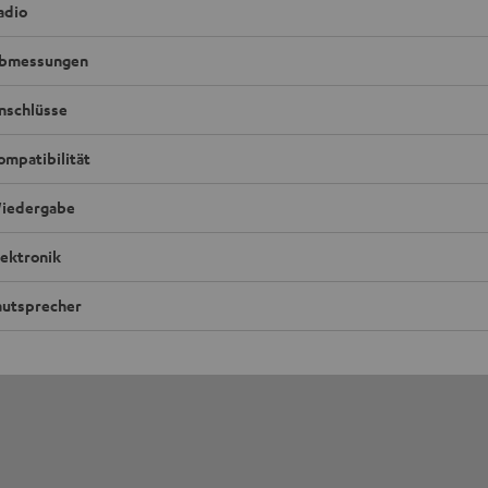
adio
bmessungen
nschlüsse
ompatibilität
iedergabe
lektronik
autsprecher