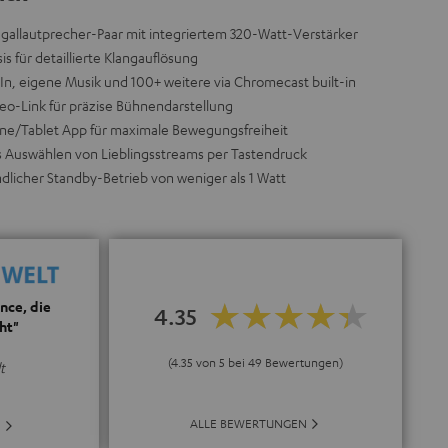
egallautprecher-Paar mit integriertem 320-Watt-Verstärker
 für detaillierte Klangauflösung
In, eigene Musik und 100+ weitere via Chromecast built-in
eo-Link für präzise Bühnendarstellung
one/Tablet App für maximale Bewegungsfreiheit
s Auswählen von Lieblingsstreams per Tastendruck
licher Standby-Betrieb von weniger als 1 Watt
nce, die
4.35
ht"
(4.35 von 5 bei 49 Bewertungen)
t
ALLE BEWERTUNGEN
E