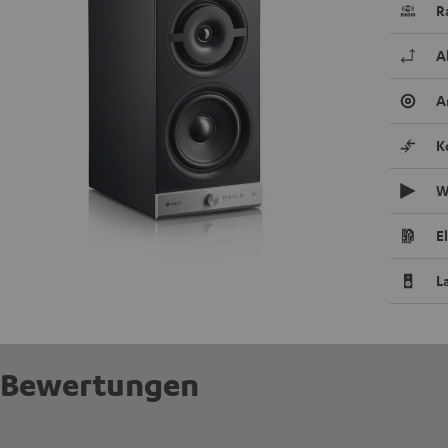
R
A
A
K
W
E
L
Bewertungen