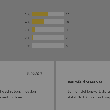
5
25
4
18
3
4
2
2
1
0
13.09.2018
Raumfeld Stereo M
che schreiben, finde den
Sehr empfehlenswert, die Li
ewertung lesen
stabil. Nach kurzem unkomp