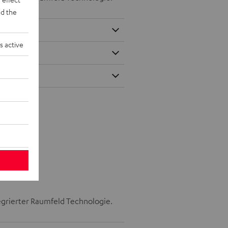
d the
s active
tegrierter Raumfeld Technologie.