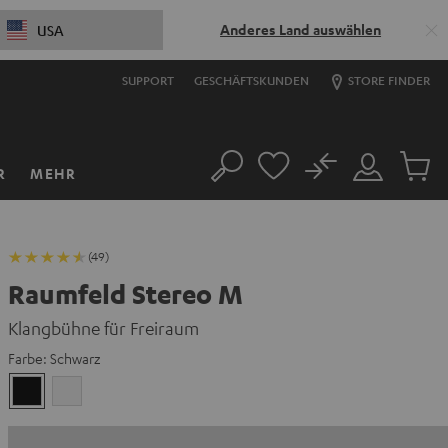
Anderes Land auswählen
USA
SUPPORT
GESCHÄFTSKUNDEN
STORE FINDER
No
R
MEHR
Suche
Mein
Artikel
Konto
im
Warenk
(49)
Raumfeld Stereo M
Klangbühne für Freiraum
Farbe:
Schwarz
Schwarz
Weiß