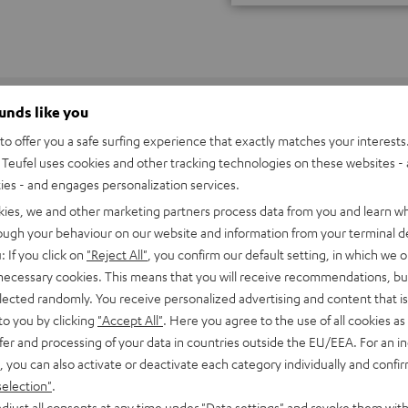
ounds like you
o offer you a safe surfing experience that exactly matches your interests.
Teufel uses cookies and other tracking technologies on these websites - 
ties - and engages personalization services.
kies, we and other marketing partners process data from you and learn w
rough your behaviour on our website and information from your terminal de
: If you click on
"Reject All"
, you confirm our default setting, in which we o
 necessary cookies. This means that you will receive recommendations, bu
elected randomly. You receive personalized advertising and content that is 
to you by clicking
"Accept All"
. Here you agree to the use of all cookies as 
fer and processing of your data in countries outside the EU/EEA. For an in
, you can also activate or deactivate each category individually and confi
d Stereo M - Slave (Stk.)
selection"
.
pielfertiger 3-Wege-Regallautsprecher der Spitzenklasse mit in
djust all consents at any time under "Data settings" and revoke them with