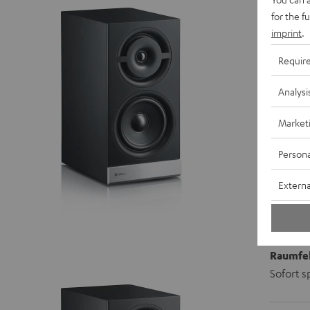
for the f
imprint
.
A
Requir
A
Analysi
L
Market
Persona
Externa
Raumfel
Sofort s