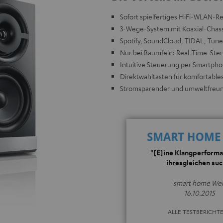
Sofort spielfertiges HiFi-WLAN-R
3-Wege-System mit Koaxial-Chassis
Spotify, SoundCloud, TIDAL, Tune
Nur bei Raumfeld: Real-Time-Ster
Intuitive Steuerung per Smartph
Direktwahltasten für komfortable
Stromsparender und umweltfreund
"[E]ine Klangperforma
ihresgleichen suc
smart home Wel
16.10.2015
ALLE TESTBERICHT