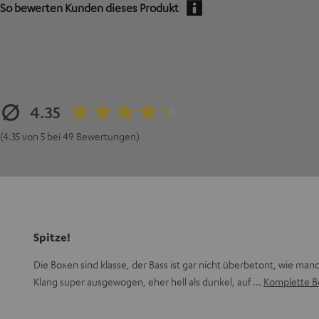
So bewerten Kunden dieses Produkt
4.35
(4.35 von 5 bei 49 Bewertungen)
Spitze!
Die Boxen sind klasse, der Bass ist gar nicht überbetont, wie man
Klang super ausgewogen, eher hell als dunkel, auf
Komplette B