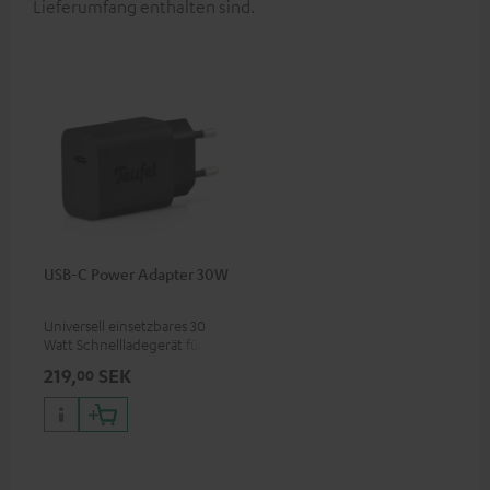
Lieferumfang enthalten sind.
USB-C Power Adapter 30W
Universell einsetzbares 30
Watt Schnellladegerät für
Kopfhörer & Portables sowie
219,
SEK
00
Apple iPhones, Android
Smartphones, Tablets und
Geräte mit USB-C-Anschluss