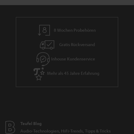
_
n
h
t
i
i
d
e
8 Wochen Probehören
d
Gratis Rückversand
e
n
Inhouse Kundenservice
Mehr als 45 Jahre Erfahrung
Teufel Blog
Audio-Technologien, HiFi-Trends, Tipps & Tricks