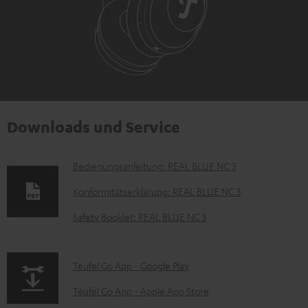
Downloads und Service
D
Bedienungsanleitung: REAL BLUE NC 3
o
Konformitätserklärung: REAL BLUE NC 3
k
Safety Booklet: REAL BLUE NC 3
u
m
p
Teufel Go App - Google Play
e
a
n
Teufel Go App - Apple App Store