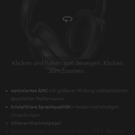
Klicken und halten zum Bewegen. Klicken
zum Zoomen.
Tap to zoom
optimiertes ANC
mit größerer Wirkung und konstanter,
akustischer Performance
kristallklare Sprachqualität
in lauten und windigen
Umgebungen
höherer Maximalpegel
längere Laufzeit, Conversation Mode, USB-C-Playback