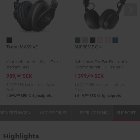
Teufel
SUPREME
SUPREME
SUPREME
SUPREME
SUPREME
SUPREME
Teufel MASSIVE
SUPREME ON
MASSIVE
ON
ON
ON
ON
ON
ON
Schwarz
Ivy
Moon
Night
Pale
Sand
Space
Kabelgebundener Over-Ear mit
Kabelloser On‑Ear‑Bluetooth-
Green
Gray
Black
Gold
White
Blue
starkem Bass
Kopfhörer mit HD‑Treibern
989,
SEK
1 399,
SEK
00
00
829,
00
SEK
Letzter niedrigster
1 099,
00
SEK
Letzter niedrigster
Preis
Preis
00
00
1 099,
SEK
Originalpreis
1 649,
SEK
Originalpreis
BEWERTUNGEN
ACCESSORIES
LIEFERUMFANG
SUPPORT
Highlights