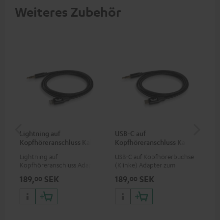
Weiteres Zubehör
Lightning auf
USB-C auf
An
Kopfhöreranschluss Kabel
Kopfhöreranschluss Kabel
Kli
Lightning auf
USB-C auf Kopfhörerbuchse
Uni
Kopfhöreranschluss Adapter
(Klinke) Adapter zum
Ste
zum Anschluss von
Anschluss von Kopfhörern
189,
SEK
189,
SEK
14
00
00
Kopfhörern (mit
(mit abnehmbaren Kabel) an
abnehmbarem Kabel) an
Smartphones und Tablets mit
iPhone, iPad, iPod etc., oder
USC-C-Port, oder zum
zum Anschluss an
Anschluss an Audiogeräte,
Audiogeräte, HiFi-Anlagen,
HiFi-Anlagen