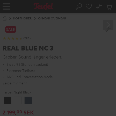
ZUM
NHALT
No
Abs
Startseite
Suche
RINGEN
Artike
im
KOPFHÖRER
ON-EAR OVER-EAR
Waren
SALE
(298)
REAL BLUE NC 3
Großen Sound länger erleben.
Bis zu 98 Stunden Laufzeit
Extremer Tiefbass
ANC und Conversation Mode
Zeige mir mehr
Farbe:
Night Black
Night
Pearl
Steel
Black
White
Blue
2 199,
SEK
00