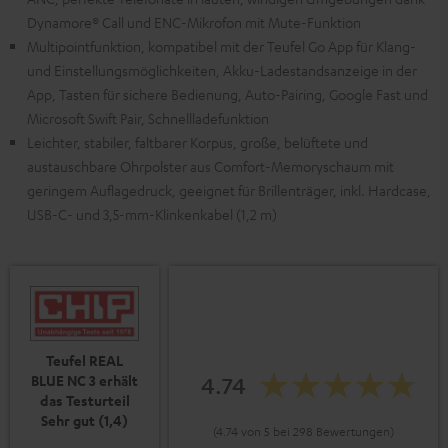
Dynamore® Call und ENC-Mikrofon mit Mute-Funktion
Multipointfunktion, kompatibel mit der Teufel Go App für Klang-
und Einstellungsmöglichkeiten, Akku-Ladestandsanzeige in der
App, Tasten für sichere Bedienung, Auto-Pairing, Google Fast und
Microsoft Swift Pair, Schnellladefunktion
Leichter, stabiler, faltbarer Korpus, große, belüftete und
austauschbare Ohrpolster aus Comfort-Memoryschaum mit
geringem Auflagedruck, geeignet für Brillenträger, inkl. Hardcase,
USB-C- und 3,5-mm-Klinkenkabel (1,2 m)
Teufel REAL
4.74
BLUE NC 3 erhält
das Testurteil
Sehr gut (1,4)
(4.74 von 5 bei 298 Bewertungen)