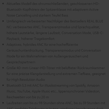
Aktuelles Modell des ohrumschließenden, geschlossenen HD-
Bluetooth-Kopfhörers der Spitzenklasse mit adaptivem Active
Noise Cancelling und starkem Teufel Bass
Umfangreich verbesserter Nachfolger des Bestsellers REAL BLUE
NC: verbessertes ANC, Transparenzmodus und Sprachqualität,
höhere Lautstärke, längere Laufzeit, Conversation Mode, USB-C-
Playback, höherer Tragekomfort
Adaptives, hybrides ANC für eine hocheffiziente
Geräuschunterdrückung, Transparenzmodus und Conversation
Mode für ein Wahrnehmen von Außengeräuschen und
Gesprächspartnern
Große 40-mm-Linear-HD-Töner mit belüfteter Rückraumkammer
für eine präzise Klangdarstellung und extremen Tiefbass, geeignet
für High Resolution Audio
Bluetooth 5.3 mit AAC für Musikstreaming von Spotify, Amazon
Music, YouTube, Apple Music etc., lippensynchroner Videoton,
Reichweiten von bis zu 20 m
Laufzeiten von bis zu 98 Stunden ohne ANC, bis zu 59 Stunden mit
ANC, perfekte Telefonate in lauten, windigen Umgebungen dank