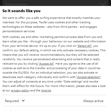
HEIMKINO
Unternehmen
So it sounds like you
HEIMKINO-KOMPLETTANLAGEN
SUPPORT
Teufel Onlineshops
We want to offer you a safe surfing experience that exactly matches your
interests. For this purpose, Teufel uses cookies and other tracking
SOUNDBARS
KARRIERE
technologies on these websites - also from third parties - and engages
DEUTSCHLAND
personalization services.
STEREO
With cookies, we and other marketing partners process data from you and
PRESSE & MARKETING
learn what you like - through your behaviour on our website and information
ÖSTERREICH
SMART HOME
from your terminal device. It's up to you: If you click on
"Reject All"
, you
GESCHÄFTSKUNDEN
confirm our default setting, in which we only activate necessary cookies. This
means that you will receive recommendations, but they will be selected
SCHWEIZ
BLUETOOTH-LAUTSPRECHER
PARTNERPROGRAMM
randomly. You receive personalized advertising and content that is really
relevant to you by clicking
"Accept All"
. Here you agree to the use of all
KOPFHÖRER
cookies as well as to the transfer and processing of your data in countries
NIEDERLANDE
BLOG
outside the EU/EEA. For an individual selection, you can also activate or
deactivate each category individually and confirm with
"Accept selection"
.
BLUETOOTH-KOPFHÖRER
NEWSLETTER
You can adjust all consents at any time under "Data settings" and revoke
BELGIEN
them with effect for the future. For more information, please also take a look
STEREOANLAGEN
at our
privacy policy
and the
imprint
.
STORES
FRANKREICH
LAUTSPRECHER
Required
Always active
DEINE VORTEILE BEI TEUFEL
POLEN
ULTIMA-SERIE