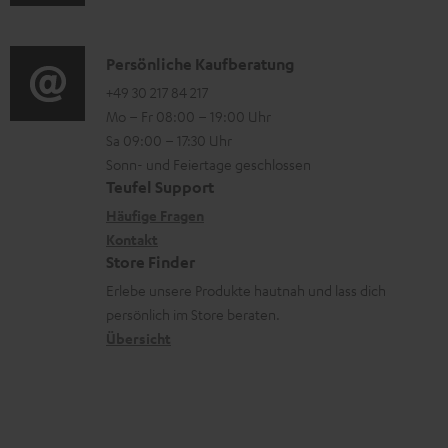
o
u
d
m
o
r
d
e
a
n
t
i
n
K
Persönliche Kaufberatung
t
e
.
o
o
+49 30 217 84 217
i
n
Mo – Fr 08:00 – 19:00 Uhr
l
-
n
o
z
Sa 09:00 – 17:30 Uhr
i
L
t
n
u
Sonn- und Feiertage geschlossen
n
e
a
e
Teufel Support
m
k
x
k
n
Häufige Fragen
V
s
i
Kontakt
t
z
e
Store Finder
.
k
d
u
r
Erlebe unsere Produkte hautnah und lass dich
t
o
a
r
s
persönlich im Store beraten.
i
n
t
G
Übersicht
a
t
e
a
n
l
n
r
d
e
a