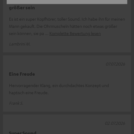
Tolle Kopfhörer, Ohrmuscheln könnten etwas
größer sein
Es ist ein super Kopfhörer, toller Sound. Ich habe ihn für meinen
Mann gekauft. Die Ohrmuscheln hätten noch etwas größer
sein können, sie pa
Komplette Bewertung lesen
Lambrini M.
07.07.2026
Eine Freude
Hervorragender Klang, ein durchdachtes Konzept und
haptisch eine Freude.
Frank S.
02.07.2026
Super Sound