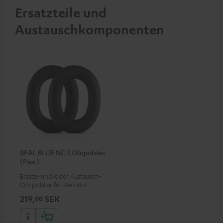
MFI zertfiziert, 100 %
Ersatzteile und
kompatibel
Austauschkomponenten
REAL BLUE NC 3 Ohrpolster
(Paar)
Ersatz- und/oder Austausch-
Ohrpolster für den REAL BLUE
NC 3
219,
SEK
00