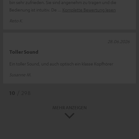
bin sehr zufrieden. Sie sind angenehm zu tragen und die
Bedienung ist intuitiv. De
Komplette Bewertung lesen
Reto K.
28.06.2026
Toller Sound
Ein toller Sound, und auch optisch ein klasse Kopfhörer
Susanne M.
10
/ 298
MEHR ANZEIGEN