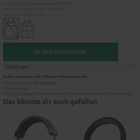
Inkl. MwSt
und zzgl.
Versandkosten
109,00 SEK
Letzter niedrigster Preis
1 649,
00
SEK
Originalpreis
2 599,
00
SEK
IN DEN WARENKORB
Auf Lager
Sicher einkaufen mit 8 Wochen Rückgaberecht
inkl. kostenlosem
Rückversand
Hersteller:
Teufel
Sicherheitshinweise
Ersatzteile
Reparaturen
Software-Updates
Gesetzliche Gewährleistung
Das könnte dir auch gefallen