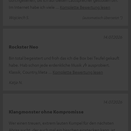
Im Internet habe ich viele
Komplette Bewertung lesen
Wojciech S.
(automatisch übersetzt *)
14.07.2026
Rockster Neo
Bin total begeistert und froh das ich die Box bei Teufel gekauft
habe. Hab schon jede erdenkliche Musik 🎶 ausprobiert.
Klassik, Country,Meta
Komplette Bewertung lesen
Katja N.
14.07.2026
Klangmonster ohne Kompromisse
Wer einen treuen, extrem lauten Kumpel für den nächsten
Abriss sucht, der auch mal ein bisschen einstecken kann, ist