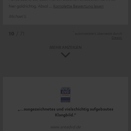
hier goldrichtig. Absol
Komplette Bewertung lesen
Michael S.
*
10
/ 71
automatisiert übersetzt durch
DeepL
MEHR ANZEIGEN
„…ausgezeichnetes und vielschichtig aufgebautes
Klangbild.“
www.areadvd.de