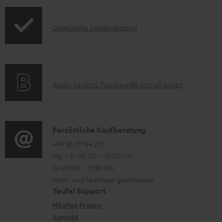
f
t
e
t
o
F
r
.
I
Gesetzliche Gewährleistung
r
A
l
s
n
m
Q
a
u
f
a
s
d
p
o
t
e
p
A
Audio-Lexikon: Fachbegriffe schnell erklärt
r
i
n
o
u
m
o
r
d
a
n
t
i
K
Persönliche Kaufberatung
t
e
.
o
o
+49 30 217 84 217
i
n
Mo – Fr 08:00 – 19:00 Uhr
l
-
n
o
z
Sa 09:00 – 17:30 Uhr
i
L
t
n
u
Sonn- und Feiertage geschlossen
n
e
a
e
Teufel Support
m
k
x
k
n
Häufige Fragen
V
s
i
Kontakt
t
z