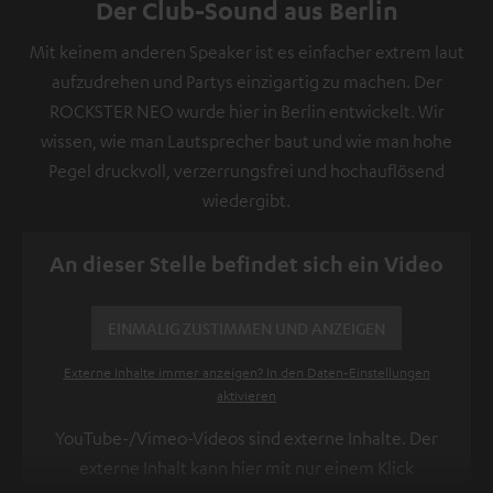
Der Club-Sound aus Berlin
Mit keinem anderen Speaker ist es einfacher extrem laut
aufzudrehen und Partys einzigartig zu machen. Der
ROCKSTER NEO wurde hier in Berlin entwickelt. Wir
wissen, wie man Lautsprecher baut und wie man hohe
Pegel druckvoll, verzerrungsfrei und hochauflösend
wiedergibt.
An dieser Stelle befindet sich ein Video
EINMALIG ZUSTIMMEN UND ANZEIGEN
Externe Inhalte immer anzeigen? In den Daten‑Einstellungen
aktivieren
YouTube-/Vimeo-Videos sind externe Inhalte. Der
externe Inhalt kann hier mit nur einem Klick