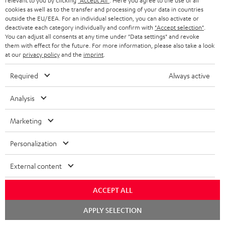
Teufel Onlineshops
relevant to you by clicking
"Accept All"
. Here you agree to the use of all
cookies as well as to the transfer and processing of your data in countries
SOUNDBARS
KARRIERE
outside the EU/EEA. For an individual selection, you can also activate or
DEUTSCHLAND
deactivate each category individually and confirm with
"Accept selection"
.
STEREO
You can adjust all consents at any time under "Data settings" and revoke
PRESSE & MARKETING
them with effect for the future. For more information, please also take a look
ÖSTERREICH
at our
privacy policy
and the
imprint
.
SMART HOME
GESCHÄFTSKUNDEN
Required
Always active
SCHWEIZ
BLUETOOTH-LAUTSPRECHER
PARTNERPROGRAMM
Analysis
KOPFHÖRER
NIEDERLANDE
BLOG
Marketing
BLUETOOTH-KOPFHÖRER
NEWSLETTER
BELGIEN
Personalization
STEREOANLAGEN
STORES
FRANKREICH
External content
LAUTSPRECHER
DEINE VORTEILE BEI TEUFEL
POLEN
ULTIMA-SERIE
ACCEPT ALL
TEUFEL STORY
Chat
Technische Änderungen, Tippfehler und Irrtum vorbehalten. Das auf unseren
APPLY SELECTION
IN-EAR-KOPFHÖRER
starten
SPANIEN
UNSER MANAGEMENT
Fotos abgebildete Zubehör ist nicht im Lieferumfang enthalten. Etwaige