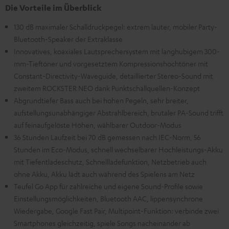
Die Vorteile im Überblick
130 dB maximaler Schalldruckpegel: extrem lauter, mobiler Party-
Bluetooth-Speaker der Extraklasse
Innovatives, koaxiales Lautsprechersystem mit langhubigem 300-
mm-Tieftöner und vorgesetztem Kompressionshochtöner mit
Constant-Directivity-Waveguide, detaillierter Stereo-Sound mit
zweitem ROCKSTER NEO dank Punktschallquellen-Konzept
Abgrundtiefer Bass auch bei hohen Pegeln, sehr breiter,
aufstellungsunabhängiger Abstrahlbereich, brutaler PA-Sound trifft
auf feinaufgelöste Höhen, wählbarer Outdoor-Modus
36 Stunden Laufzeit bei 70 dB gemessen nach IEC-Norm, 56
Stunden im Eco-Modus, schnell wechselbarer Hochleistungs-Akku
mit Tiefentladeschutz, Schnellladefunktion, Netzbetrieb auch
ohne Akku, Akku lädt auch während des Spielens am Netz
Teufel Go App für zahlreiche und eigene Sound-Profile sowie
Einstellungsmöglichkeiten, Bluetooth AAC, lippensynchrone
Wiedergabe, Google Fast Pair, Multipoint-Funktion: verbinde zwei
Smartphones gleichzeitig, spiele Songs nacheinander ab