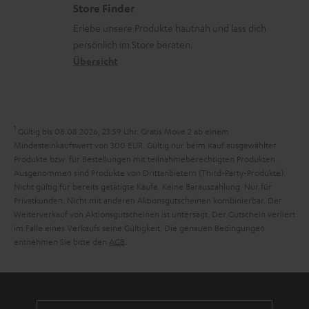
e
Store Finder
.
k
d
u
r
Erlebe unsere Produkte hautnah und lass dich
t
o
a
r
s
persönlich im Store beraten.
i
n
t
G
Übersicht
a
t
e
a
n
l
n
r
d
e
a
1
Gültig bis 08.08.2026, 23:59 Uhr. Gratis Move 2 ab einem
_
n
Mindesteinkaufswert von 300 EUR. Gültig nur beim Kauf ausgewählter
h
Produkte bzw. für Bestellungen mit teilnahmeberechtigten Produkten.
t
Ausgenommen sind Produkte von Drittanbietern (Third-Party-Produkte).
i
i
Nicht gültig für bereits getätigte Käufe. Keine Barauszahlung. Nur für
d
Privatkunden. Nicht mit anderen Aktionsgutscheinen kombinierbar. Der
e
Weiterverkauf von Aktionsgutscheinen ist untersagt. Der Gutschein verliert
d
im Falle eines Verkaufs seine Gültigkeit. Die genauen Bedingungen
e
entnehmen Sie bitte den
AGB
.
n