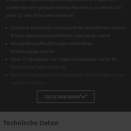
zudem ein sehr genaues Stereo-Panorama, so wie es sich
jeder DJ oder Produzent wünscht.
Constant-Directivity-Waveguide für detaillierten Sound
& hohe Sprachverständlichkeit, egal wo du stehst
Riesige Bassreflexöffnungen eliminieren
Strömungsgeräusche
Class-D-Verstärker von Texas Instruments und 32-Bit-
DSP für eine hohe Dynamik
Extrem langhubiger Tiefmitteltöner für harte Bässe und
natürliche Mitten
ZEIGE MIR MEHR
Technische Daten