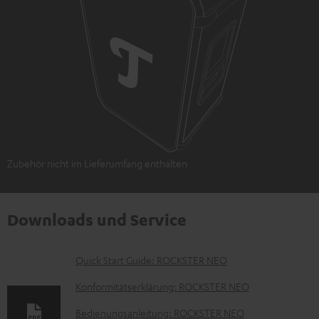
Zubehör nicht im Lieferumfang enthalten
Downloads und Service
D
Quick Start Guide: ROCKSTER NEO
o
Konformitätserklärung: ROCKSTER NEO
k
Bedienungsanleitung: ROCKSTER NEO