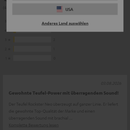
(4.83 von 5 bei 71 Bewertungen)
USA
5
63
Anderes Land auswählen
4
5
3
2
2
1
1
0
03.08.2026
Gewohnte Teufel-Power mit überragendem Sound!
Der Teufel Rockster Neo überzeugt auf ganzer Linie. Er liefert
die gewohnte Top-Qualität der Marke und einen
überragenden Sound mit brachial
Komplette Bewertung lesen