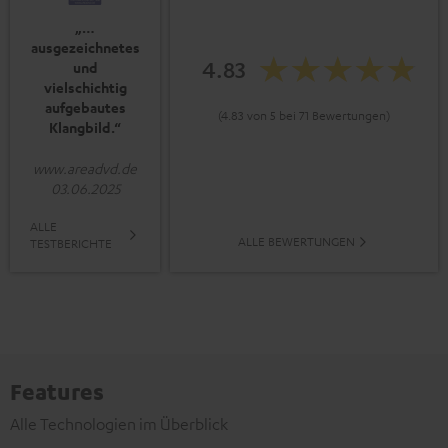
„…
ausgezeichnetes
4.83
und
vielschichtig
aufgebautes
(4.83 von 5 bei 71 Bewertungen)
Klangbild.“
www.areadvd.de
03.06.2025
ALLE
ALLE BEWERTUNGEN
TESTBERICHTE
Features
Alle Technologien im Überblick