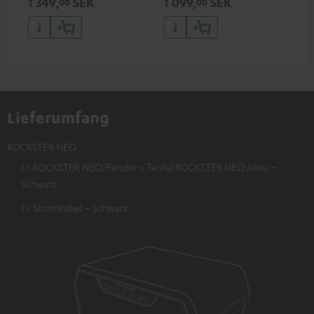
1 349,
SEK
1 099,
SEK
27
00
00
2, ROCKSTER NEO und
ROCKSTER NEO und Fender x
Fender x Teufel ROCKSTER
Teufel ROCKSTER NEO
NEO
Lieferumfang
ROCKSTER NEO
1 × ROCKSTER NEO/Fender x Teufel ROCKSTER NEO Akku –
Schwarz
1 × Stromkabel – Schwarz