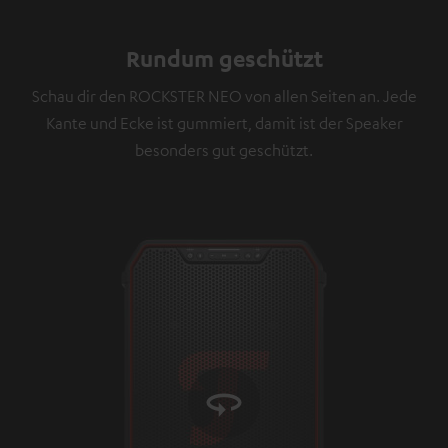
angezeigt werden. Mit dem Anklicken des Inhalts wird
zugestimmt, dass externe Inhalte angezeigt werden.
Rundum geschützt
Dabei können personenbezogene Daten an
Drittplattformen übermittelt werden.
Weitere
Schau dir den ROCKSTER NEO von allen Seiten an. Jede
Informationen sind in der Datenschutzerklärung
Kante und Ecke ist gummiert, damit ist der Speaker
unter I zu finden
.
besonders gut geschützt.