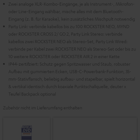
Zwei analoge XLR-Kombo-Eingänge, je als Instrument-, Mikrofon-
oder Line-Eingang wählbar, mische alles mit dem Bluetooth-
Eingang (z. B. für Karaoke), kein zusätzliches Mischpult notwendig
Party Link: verbinde kabellos bis zu 100 ROCKSTER NEO, MYND
oder ROCKSTER CROSS 2/ GO 2, Party Link Stereo: verbinde
kabellos zwei ROCKSTER NEO als Stereo-Set, Party Link Wired:
verbinde per Kabel zwei ROCKSTER NEO als Stereo-Set oder bis zu
10 weitere ROCKSTER oder ROCKSTER AIR 2 in einer Kette
IP44-zertifziert: Schutz gegen Spritzwasser und Staub, robuster
Aufbau mit gummierten Ecken, USB-C-Powerbank-Funktion, 35-
mm-Stativflansch, beliebig aufbau- und stapelbar, spielt horizontal
& vertikal identisch durch koaxiale Punktschallquelle, deuter x
Teufel Backpack optional
Zubehör nicht im Lieferumfang enthalten