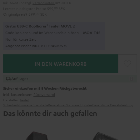
Inkl. MwSt
und zzgl.
Versandkosten
109,00 SEK
Letzter niedrigster Preis
6 599,
00
SEK
Originalpreis
9 899,
00
SEK
1
Gratis USB-C Kopfhörer
Teufel MOVE 2
Code kopieren und im Warenkorb einlösen.
MOV-T4S
Nur für kurze Zeit
Angebot endet in
0
2
D
:
1
1
H
:
4
5
M
:
5
6
S
IN DEN WARENKORB
Auf Lager
Sicher einkaufen mit 8 Wochen Rückgaberecht
inkl. kostenlosem
Rückversand
Hersteller:
Teufel
Sicherheitshinweise
Ersatzteile
Reparaturen
Software-Updates
Gesetzliche Gewährleistung
Das könnte dir auch gefallen