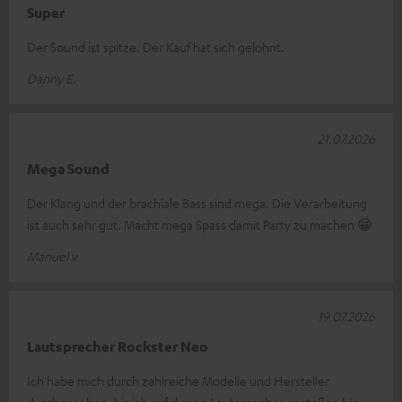
Super
Der Sound ist spitze. Der Kauf hat sich gelohnt.
Danny E.
21.07.2026
Mega Sound
Der Klang und der brachiale Bass sind mega. Die Verarbeitung
ist auch sehr gut. Macht mega Spass damit Party zu machen 😁
Manuel v.
19.07.2026
Lautsprecher Rockster Neo
Ich habe mich durch zahlreiche Modelle und Hersteller
durchgesehen, bis ich auf diesen Lautsprecher gestoßen bin.