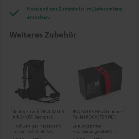
Notwendiges Zubehör ist im Lieferumfang
enthalten.
Weiteres Zubehör
deuter x Teufel ROCKSTER
ROCKSTER NEO/Fender x
5,0
AIR 2/NEO Backpack
Teufel ROCKSTER NEO
Akku
Hochwertiges Tragesystem
Leistungsstarker
Hoc
für den ROCKSTER AIR 2,
Hochleistungs-LiFePO4-Akku
Ver
Fender x Teufel ROCKSTER AIR
mit Tiefentladeschutz für den
Cor