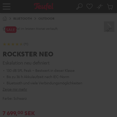
ZUM
NHALT
No
Abs
Startseite
Suche
RINGEN
Artike
im
BLUETOOTH
OUTDOOR
Waren
Mal im letzten Monat verkauft.
250+
SALE
(71)
ROCKSTER NEO
Eskalation neu definiert
130 dB SPL Peak – Bestwert in dieser Klasse
Bis zu 36 h Akkulaufzeit nach IEC-Norm
Bluetooth und viele Verbindungsmöglichkeiten
Zeige mir mehr
Farbe:
Schwarz
7 699,
SEK
00