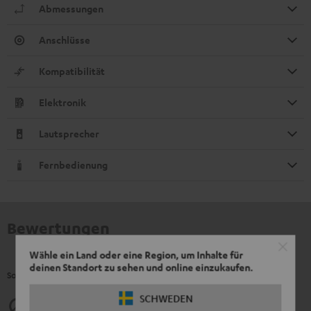
Abmessungen
Anschlüsse
Kompatibilität
Elektronik
Lautsprecher
Fernbedienung
Bewertungen
Wähle ein Land oder eine Region, um Inhalte für
deinen Standort zu sehen und online einzukaufen.
So bewerten Kunden dieses Produkt
SCHWEDEN
4.83