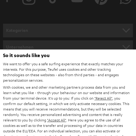
Kategorien
HEIMKINO
Unternehmen
So it sounds like you
HEIMKINO-KOMPLETTANLAGEN
SUPPORT
Teufel Onlineshops
We want to offer you a safe surfing experience that exactly matches your
interests. For this purpose, Teufel uses cookies and other tracking
SOUNDBARS
KARRIERE
technologies on these websites - also from third parties - and engages
DEUTSCHLAND
personalization services.
STEREO
With cookies, we and other marketing partners process data from you and
PRESSE & MARKETING
learn what you like - through your behaviour on our website and information
ÖSTERREICH
SMART HOME
from your terminal device. It's up to you: If you click on
"Reject All"
, you
GESCHÄFTSKUNDEN
confirm our default setting, in which we only activate necessary cookies. This
means that you will receive recommendations, but they will be selected
SCHWEIZ
BLUETOOTH-LAUTSPRECHER
PARTNERPROGRAMM
randomly. You receive personalized advertising and content that is really
relevant to you by clicking
"Accept All"
. Here you agree to the use of all
KOPFHÖRER
cookies as well as to the transfer and processing of your data in countries
NIEDERLANDE
BLOG
outside the EU/EEA. For an individual selection, you can also activate or