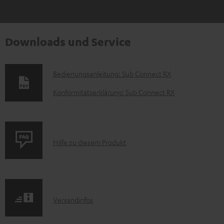
Downloads und Service
D
Bedienungsanleitung: Sub Connect RX
o
Konformitätserklärung: Sub Connect RX
k
u
m
P
Hilfe zu diesem Produkt
e
r
n
o
t
d
e
I
Versandinfos
u
z
n
k