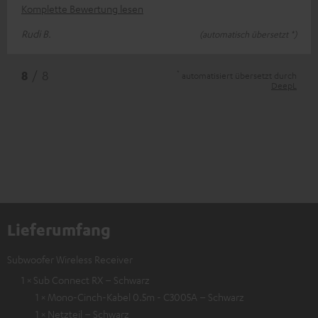
Komplette Bewertung lesen
Rudi B.
(automatisch übersetzt *)
*
8
/ 8
automatisiert übersetzt durch
DeepL
Lieferumfang
Subwoofer Wireless Receiver
1 × Sub Connect RX – Schwarz
1 × Mono-Cinch-Kabel 0.5m - C3005A – Schwarz
1 × Netzteil – Schwarz