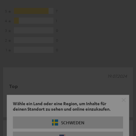
5
7
4
1
3
0
2
0
1
0
19.07.2024
Top
Top läuft wie es soll
Wähle ein Land oder eine Region, um Inhalte für
René L.
deinen Standort zu sehen und online einzukaufen.
SCHWEDEN
06.07.2023