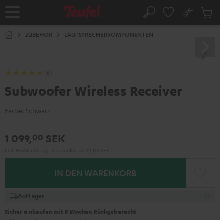
ZUM
NHALT
No
Abs
Startseite
Suche
RINGEN
Artike
im
ZUBEHÖR
LAUTSPRECHERKOMPONENTEN
Waren
(8)
Subwoofer Wireless Receiver
Farbe:
Schwarz
1 099,
SEK
00
Inkl. MwSt
und zzgl.
Versandkosten
34,00 SEK
IN DEN WARENKORB
Auf Lager
Sicher einkaufen mit 8 Wochen Rückgaberecht