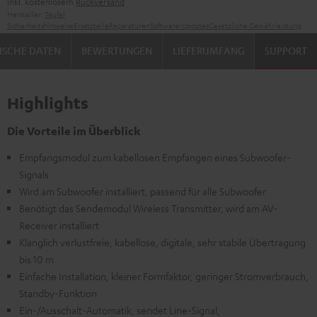
inkl. kostenlosem
Rückversand
Hersteller:
Teufel
Sicherheitshinweise
Ersatzteile
Reparaturen
Software-Updates
Gesetzliche Gewährleistung
ISCHE DATEN
BEWERTUNGEN
LIEFERUMFANG
SUPPORT
Highlights
Die Vorteile im Überblick
Empfangsmodul zum kabellosen Empfangen eines Subwoofer-
Signals
Wird am Subwoofer installiert, passend für alle Subwoofer
Benötigt das Sendemodul Wireless Transmitter, wird am AV-
Receiver installiert
Klanglich verlustfreie, kabellose, digitale, sehr stabile Übertragung
bis 10 m
Einfache Installation, kleiner Formfaktor, geringer Stromverbrauch,
Standby-Funktion
Ein-/Ausschalt-Automatik, sendet Line-Signal,