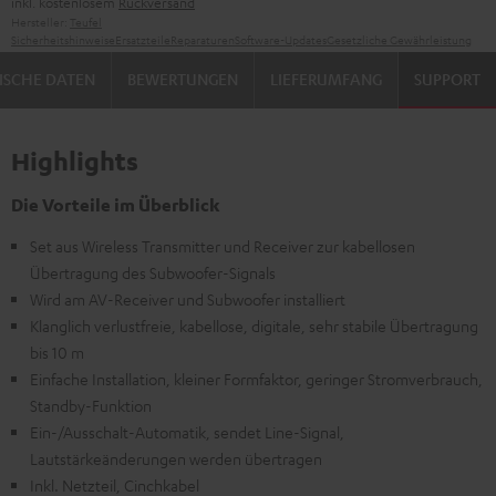
inkl. kostenlosem
Rückversand
Hersteller:
Teufel
Sicherheitshinweise
Ersatzteile
Reparaturen
Software-Updates
Gesetzliche Gewährleistung
ISCHE DATEN
BEWERTUNGEN
LIEFERUMFANG
SUPPORT
Highlights
Die Vorteile im Überblick
Set aus Wireless Transmitter und Receiver zur kabellosen
Übertragung des Subwoofer-Signals
Wird am AV-Receiver und Subwoofer installiert
Klanglich verlustfreie, kabellose, digitale, sehr stabile Übertragung
bis 10 m
Einfache Installation, kleiner Formfaktor, geringer Stromverbrauch,
Standby-Funktion
Ein-/Ausschalt-Automatik, sendet Line-Signal,
Lautstärkeänderungen werden übertragen
Inkl. Netzteil, Cinchkabel