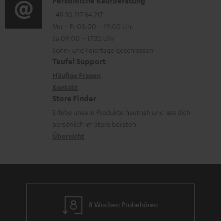
i
K
Persönliche Kaufberatung
t
e
a
o
o
+49 30 217 84 217
i
n
Mo – Fr 08:00 – 19:00 Uhr
d
-
n
o
z
Sa 09:00 – 17:30 Uhr
e
L
t
n
u
Sonn- und Feiertage geschlossen
n
e
a
e
Teufel Support
m
x
k
n
Häufige Fragen
V
i
Kontakt
t
z
e
Store Finder
k
d
u
r
Erlebe unsere Produkte hautnah und lass dich
o
a
r
s
persönlich im Store beraten.
n
t
G
Übersicht
a
e
a
n
n
r
d
a
n
8 Wochen Probehören
t