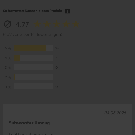
So bewerten Kunden dieses Produkt
4.77
(4.77 von 5 bei 44 Bewertungen)
5
36
4
7
3
0
2
1
1
0
04.08.2026
Subwoofer Umzug
Funktioniert einwandfrei