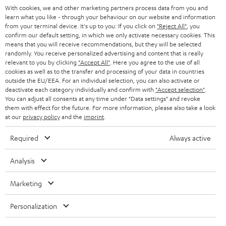
STEREO
With cookies, we and other marketing partners process data from you and
PRESSE & MARKETING
learn what you like - through your behaviour on our website and information
ÖSTERREICH
SMART HOME
from your terminal device. It's up to you: If you click on
"Reject All"
, you
GESCHÄFTSKUNDEN
confirm our default setting, in which we only activate necessary cookies. This
means that you will receive recommendations, but they will be selected
SCHWEIZ
BLUETOOTH-LAUTSPRECHER
PARTNERPROGRAMM
randomly. You receive personalized advertising and content that is really
relevant to you by clicking
"Accept All"
. Here you agree to the use of all
KOPFHÖRER
cookies as well as to the transfer and processing of your data in countries
NIEDERLANDE
BLOG
outside the EU/EEA. For an individual selection, you can also activate or
deactivate each category individually and confirm with
"Accept selection"
.
BLUETOOTH-KOPFHÖRER
NEWSLETTER
You can adjust all consents at any time under "Data settings" and revoke
BELGIEN
them with effect for the future. For more information, please also take a look
STEREOANLAGEN
at our
privacy policy
and the
imprint
.
STORES
FRANKREICH
LAUTSPRECHER
Required
Always active
DEINE VORTEILE BEI TEUFEL
POLEN
ULTIMA-SERIE
Analysis
TEUFEL STORY
Technische Änderungen, Tippfehler und Irrtum vorbehalten. Das auf unseren
IN-EAR-KOPFHÖRER
Marketing
SPANIEN
UNSER MANAGEMENT
Fotos abgebildete Zubehör ist nicht im Lieferumfang enthalten. Etwaige
Entsorgungsgebühren für Batterien sind im Preis inbegriffen.
FANSHOP
Personalization
NACHHALTIGKEIT
ITALIEN
©2026 Lautsprecher Teufel GmbH - All rights reserved.
NEUHEITEN