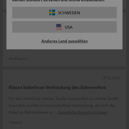
Elisabeth M.
SCHWEDEN
02.03.2026
USA
Top
Anderes Land auswählen
Wie immer, passt alles! Super Lieferung, keinerlei Klangverlust,
Top Produkt!
Andreas H.
31.12.2024
Klasse kabellose Verbindung des Subwoofers
Für den Anschluss meines Teufel-Subwoofers an meine Teufel-
Soundbar suchte ich eine kabellose Verbindung, da mich die
Kabel im Wohnzimmer sc
Komplette Bewertung lesen
Frank S.