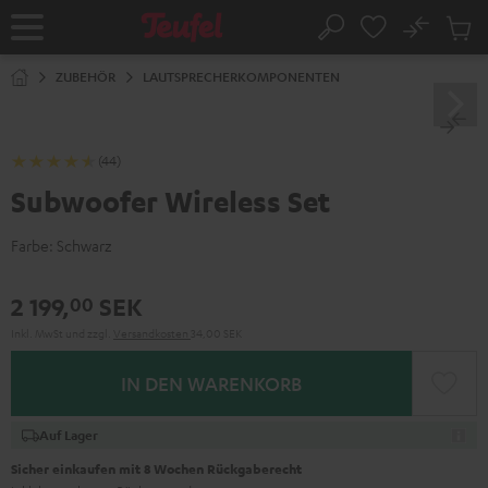
ZUM
NHALT
No
Abs
Startseite
Suche
RINGEN
Artike
im
ZUBEHÖR
LAUTSPRECHERKOMPONENTEN
Waren
(44)
Subwoofer Wireless Set
Farbe:
Schwarz
2 199,
SEK
00
Inkl. MwSt
und zzgl.
Versandkosten
34,00 SEK
IN DEN WARENKORB
Auf Lager
Sicher einkaufen mit 8 Wochen Rückgaberecht