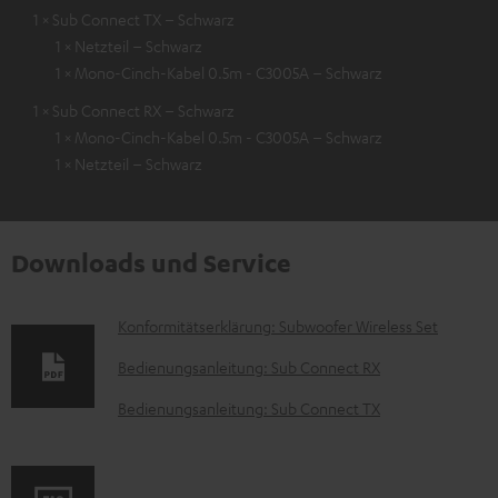
1 × Sub Connect TX – Schwarz
1 × Netzteil – Schwarz
1 × Mono-Cinch-Kabel 0.5m - C3005A – Schwarz
1 × Sub Connect RX – Schwarz
1 × Mono-Cinch-Kabel 0.5m - C3005A – Schwarz
1 × Netzteil – Schwarz
Downloads und Service
D
Konformitätserklärung: Subwoofer Wireless Set
o
Bedienungsanleitung: Sub Connect RX
k
Bedienungsanleitung: Sub Connect TX
u
m
e