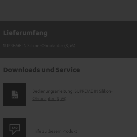
Lieferumfang
SUPREME IN Silikon-Ohradapter (S, M)
Downloads und Service
D
Bedienungsanleitung: SUPREME IN Silikon-
Ohradapter (S, M)
o
k
u
m
P
Hilfe zu diesem Produkt