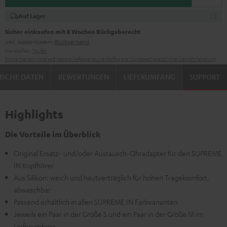
Auf Lager
Sicher einkaufen mit 8 Wochen Rückgaberecht
inkl. kostenlosem
Rückversand
Hersteller:
Teufel
Sicherheitshinweise
Ersatzteile
Reparaturen
Software-Updates
Gesetzliche Gewährleistung
ISCHE DATEN
BEWERTUNGEN
LIEFERUMFANG
SUPPORT
Highlights
Die Vorteile im Überblick
Original Ersatz- und/oder Austausch-Ohradapter für den SUPREME
IN Kopfhörer
Aus Silikon: weich und hautverträglich für hohen Tragekomfort,
abwaschbar
Passend erhältlich in allen SUPREME IN Farbvarianten
Jeweils ein Paar in der Größe S und ein Paar in der Größe M im
Lieferumfang