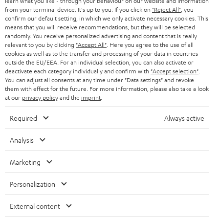
learn what you like - through your behaviour on our website and information
ÖSTERREICH
SMART HOME
from your terminal device. It's up to you: If you click on
"Reject All"
, you
GESCHÄFTSKUNDEN
confirm our default setting, in which we only activate necessary cookies. This
means that you will receive recommendations, but they will be selected
SCHWEIZ
BLUETOOTH-LAUTSPRECHER
PARTNERPROGRAMM
randomly. You receive personalized advertising and content that is really
relevant to you by clicking
"Accept All"
. Here you agree to the use of all
KOPFHÖRER
cookies as well as to the transfer and processing of your data in countries
NIEDERLANDE
BLOG
outside the EU/EEA. For an individual selection, you can also activate or
deactivate each category individually and confirm with
"Accept selection"
.
BLUETOOTH-KOPFHÖRER
NEWSLETTER
You can adjust all consents at any time under "Data settings" and revoke
BELGIEN
them with effect for the future. For more information, please also take a look
STEREOANLAGEN
at our
privacy policy
and the
imprint
.
STORES
FRANKREICH
LAUTSPRECHER
Required
Always active
DEINE VORTEILE BEI TEUFEL
POLEN
ULTIMA-SERIE
Analysis
TEUFEL STORY
Technische Änderungen, Tippfehler und Irrtum vorbehalten. Das auf unseren
IN-EAR-KOPFHÖRER
Marketing
SPANIEN
UNSER MANAGEMENT
Fotos abgebildete Zubehör ist nicht im Lieferumfang enthalten. Etwaige
Entsorgungsgebühren für Batterien sind im Preis inbegriffen.
FANSHOP
Personalization
NACHHALTIGKEIT
ITALIEN
©2026 Lautsprecher Teufel GmbH - All rights reserved.
NEUHEITEN
External content
UNSERE WERTE
USA
Impressum
AGB
Datenschutz
Daten-Einstellungen
EU Data Act