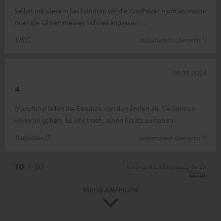
Selbst mit diesem Set konnten wir die Kopfhörer nicht an meine
oder die Ohren meines Sohnes anpassen....
Elfi G.
(automatisch übersetzt *)
19.08.2024
4
Manchmal fallen die Einsätze von den Enden ab. Sie können
verloren gehen. Es lohnt sich, einen Ersatz zu haben.
Radosław D.
(automatisch übersetzt *)
*
10
/ 30
automatisiert übersetzt durch
DeepL
MEHR ANZEIGEN