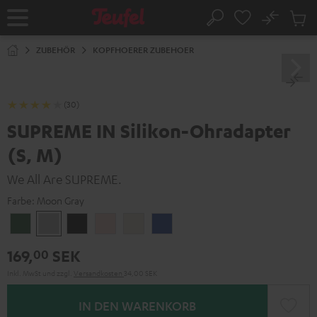
ZUM
NHALT
No
Abs
Startseite
Suche
RINGEN
Artike
im
ZUBEHÖR
KOPFHOERER ZUBEHOER
Waren
(30)
SUPREME IN Silikon-Ohradapter
(S, M)
We All Are SUPREME.
Farbe:
Moon Gray
Ivy
Moon
Night
Pale
Sand
Space
Green
Gray
Black
Gold
White
Blue
169,
SEK
00
Inkl. MwSt
und zzgl.
Versandkosten
34,00 SEK
IN DEN WARENKORB