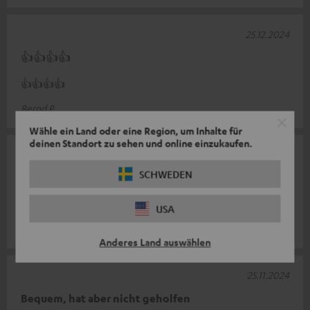
25.12.2024
👍👍👍👍
👍👍👍👍
Bernd P.
Wähle ein Land oder eine Region, um Inhalte für
deinen Standort zu sehen und online einzukaufen.
25.12.2024
SCHWEDEN
Super
Bequem
USA
Bernd P.
Anderes Land auswählen
25.11.2024
Bequem, hat aber nicht geholfen