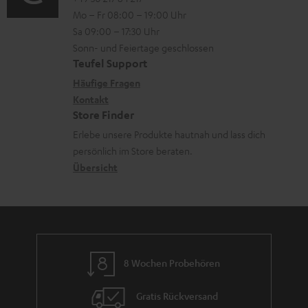
o
l
i
n
Mo – Fr 08:00 – 19:00 Uhr
-
n
a
o
z
Sa 09:00 – 17:30 Uhr
L
t
d
n
u
Sonn- und Feiertage geschlossen
e
a
e
e
Teufel Support
m
x
k
n
n
Häufige Fragen
V
i
Kontakt
t
z
e
Store Finder
k
d
u
r
Erlebe unsere Produkte hautnah und lass dich
o
a
r
s
persönlich im Store beraten.
n
t
G
Übersicht
a
e
a
n
n
r
d
a
n
8 Wochen Probehören
t
i
Gratis Rückversand