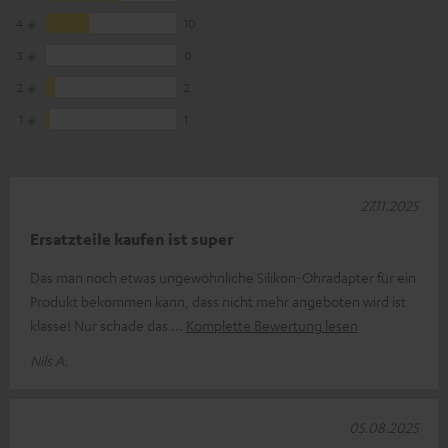
4
10
3
0
2
2
1
1
27.11.2025
Ersatzteile kaufen ist super
Das man noch etwas ungewöhnliche Silikon-Ohradapter für ein
Produkt bekommen kann, dass nicht mehr angeboten wird ist
klasse! Nur schade das
Komplette Bewertung lesen
Nils A.
05.08.2025