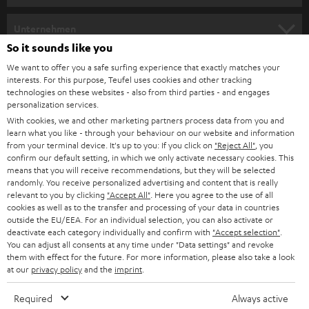
HEIMKINO
Unternehmen
So it sounds like you
HEIMKINO-KOMPLETTANLAGEN
SUPPORT
Teufel Onlineshops
We want to offer you a safe surfing experience that exactly matches your
interests. For this purpose, Teufel uses cookies and other tracking
SOUNDBARS
KARRIERE
technologies on these websites - also from third parties - and engages
DEUTSCHLAND
personalization services.
STEREO
With cookies, we and other marketing partners process data from you and
PRESSE & MARKETING
learn what you like - through your behaviour on our website and information
ÖSTERREICH
SMART HOME
from your terminal device. It's up to you: If you click on
"Reject All"
, you
GESCHÄFTSKUNDEN
confirm our default setting, in which we only activate necessary cookies. This
means that you will receive recommendations, but they will be selected
SCHWEIZ
BLUETOOTH-LAUTSPRECHER
PARTNERPROGRAMM
randomly. You receive personalized advertising and content that is really
relevant to you by clicking
"Accept All"
. Here you agree to the use of all
KOPFHÖRER
cookies as well as to the transfer and processing of your data in countries
NIEDERLANDE
BLOG
outside the EU/EEA. For an individual selection, you can also activate or
deactivate each category individually and confirm with
"Accept selection"
.
BLUETOOTH-KOPFHÖRER
NEWSLETTER
You can adjust all consents at any time under "Data settings" and revoke
BELGIEN
them with effect for the future. For more information, please also take a look
STEREOANLAGEN
at our
privacy policy
and the
imprint
.
STORES
FRANKREICH
LAUTSPRECHER
Required
Always active
DEINE VORTEILE BEI TEUFEL