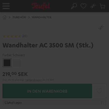
ZUM
NHALT
No
Abs
Startseite
Suche
RINGEN
Artike
im
ZUBEHÖR
WANDHALTER
Waren
(20)
Wandhalter AC 3500 SM (Stk.)
Farbe:
Schwarz
Schwarz
Weiß
219,
SEK
00
Inkl. MwSt
und zzgl.
Versandkosten
34,00 SEK
IN DEN WARENKORB
Auf Lager