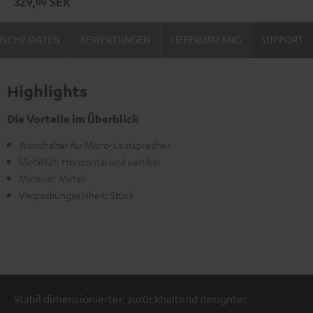
329,
SEK
00
Schwarz
Weiß
ISCHE DATEN
BEWERTUNGEN
LIEFERUMFANG
SUPPORT
Highlights
Die Vorteile im Überblick
Wandhalter für Micro-Lautsprecher
Mobilität: Horizontal und vertikal
Material: Metall
Verpackungseinheit: Stück
Stabil dimensionierter, zurückhaltend designter