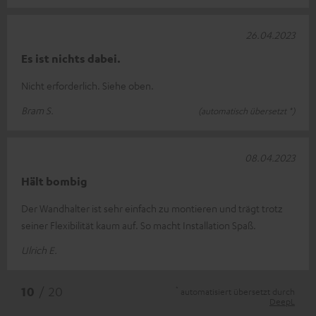
26.04.2023
Es ist nichts dabei.
Nicht erforderlich. Siehe oben.
Bram S.
(automatisch übersetzt *)
08.04.2023
Hält bombig
Der Wandhalter ist sehr einfach zu montieren und trägt trotz
seiner Flexibilität kaum auf. So macht Installation Spaß.
Ulrich E.
*
10
/ 20
automatisiert übersetzt durch
DeepL