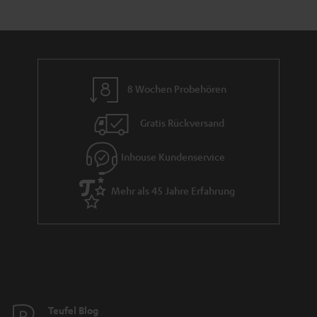
e
a
n
t
n
r
d
l
a
e
n
_
8 Wochen Probehören
t
h
i
i
Gratis Rückversand
e
d
Inhouse Kundenservice
d
e
Mehr als 45 Jahre Erfahrung
n
Teufel Blog