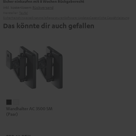
Sicher einkaufen mit 8 Wochen Rückgaberecht
inkl. kostenlosem
Rückversand
Hersteller:
Teufel
Sicherheitshinweise
Ersatzteile
Reparaturen
Software-Updates
Gesetzliche Gewährleistung
Das könnte dir auch gefallen
Wandhalter
Wandhalter
Wandhalter AC 3500 SM
AC
AC
(Paar)
3500
3500
SM
SM
(Paar)
(Paar)