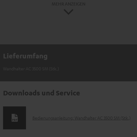
MEHR ANZEIGEN
Lieferumfang
Wandhalter AC 3500 SM (Stk.)
Downloads und Service
D
Bedienungsanleitung: Wandhalter AC 3500 SM (Stk.)
o
k