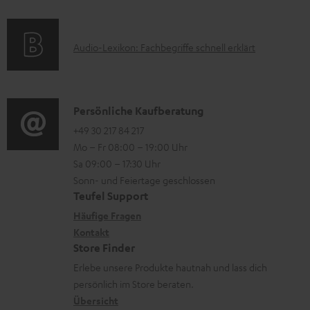
t
f
a
s
u
e
o
t
p
r
A
Audio-Lexikon: Fachbegriffe schnell erklärt
r
i
p
l
u
m
o
o
a
d
a
n
r
d
i
K
Persönliche Kaufberatung
t
e
t
e
o
o
+49 30 217 84 217
i
n
.
n
Mo – Fr 08:00 – 19:00 Uhr
-
n
o
z
l
Sa 09:00 – 17:30 Uhr
L
t
n
u
Sonn- und Feiertage geschlossen
i
e
a
e
Teufel Support
m
n
x
k
n
Häufige Fragen
V
k
i
Kontakt
t
z
e
s
Store Finder
k
d
u
r
.
Erlebe unsere Produkte hautnah und lass dich
o
a
r
s
persönlich im Store beraten.
t
n
t
G
Übersicht
a
i