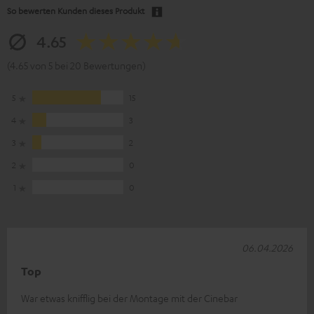
So bewerten Kunden dieses Produkt
4.65
(4.65 von 5 bei 20 Bewertungen)
5
15
4
3
3
2
2
0
1
0
06.04.2026
Top
War etwas knifflig bei der Montage mit der Cinebar