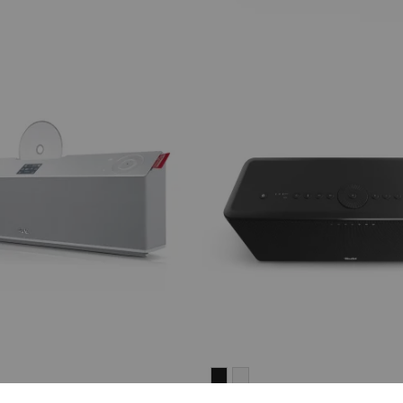
ON
ATION
MOTIV®
MOTIV®
ON
HOME
HOME