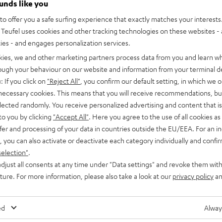
ounds like you
MOTIV® HOME
ayer
Schwarz
Weiß
o offer you a safe surfing experience that exactly matches your interests.
WLAN mit Bluetooth und Akku
Deal
Teufel uses cookies and other tracking technologies on these websites - 
r niedrigster Preis
ties - and engages personalization services.
6 099,
SEK
00
nalpreis
kies, we and other marketing partners process data from you and learn w
rough your behaviour on our website and information from your terminal de
: If you click on
"Reject All"
, you confirm our default setting, in which we o
 necessary cookies. This means that you will receive recommendations, bu
elected randomly. You receive personalized advertising and content that is 
to you by clicking
"Accept All"
. Here you agree to the use of all cookies as 
fer and processing of your data in countries outside the EU/EEA. For an in
, you can also activate or deactivate each category individually and confi
selection"
.
djust all consents at any time under "Data settings" and revoke them with
uture. For more information, please also take a look at our
privacy policy
an
ed
Alway