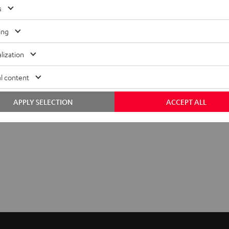
s
ing
lization
l content
APPLY SELECTION
ACCEPT ALL