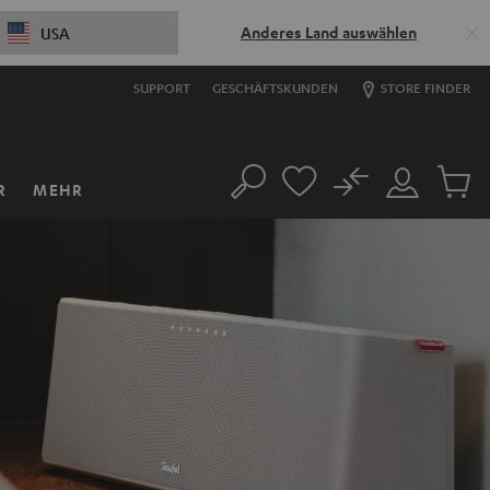
Anderes Land auswählen
USA
SUPPORT
GESCHÄFTSKUNDEN
STORE FINDER
No
R
MEHR
Suche
Mein
Artikel
Konto
im
Warenk