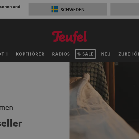
 sehen und
SCHWEDEN
OTH
KOPFHÖRER
RADIOS
SALE
NEU
ZUBEHÖ
eamen
eller