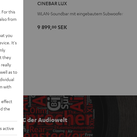
CINEBAR LUX
Schwarz
Weiß
 For this
WLAN-Soundbar mit eingebautem Subwoofer
also from
9 899,
SEK
00
hat you
vice. It's
nly
t they
really
well as to
dividual
rm with
 effect
d the
Das ABC der Audiowelt
s active