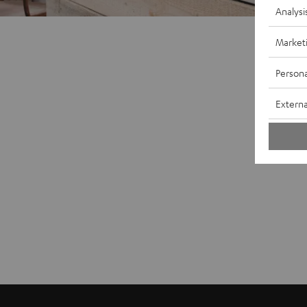
Analysi
Market
Persona
Externa