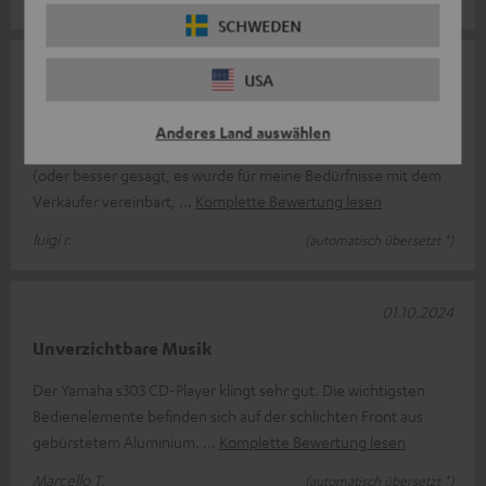
SCHWEDEN
03.10.2024
USA
Gutes Produkt
Anderes Land auswählen
der Shop ist zuverlässig und das Produkt kam pünktlich an
(oder besser gesagt, es wurde für meine Bedürfnisse mit dem
Verkäufer vereinbart,
Komplette Bewertung lesen
luigi r.
(automatisch übersetzt *)
01.10.2024
Unverzichtbare Musik
Der Yamaha s303 CD-Player klingt sehr gut. Die wichtigsten
Bedienelemente befinden sich auf der schlichten Front aus
gebürstetem Aluminium.
Komplette Bewertung lesen
Marcello T.
(automatisch übersetzt *)