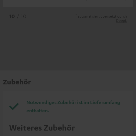
*
10
/ 10
automatisiert übersetzt durch
DeepL
Zubehör
Notwendiges Zubehör ist im Lieferumfang
enthalten.
Weiteres Zubehör