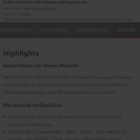
Sicher einkaufen mit 8 Wochen Rückgaberecht
inkl. kostenlosem
Rückversand
Hersteller:
Yamaha
Sicherheitshinweise
Ersatzteile
Reparaturen
Software-Updates
Gesetzliche Gewährleistung
BEWERTUNGEN
ACCESSORIES
LIEFERUMFANG
SUPPORT
Highlights
Darum lieben wir dieses Produkt
Der Yamaha CD-S303 ist ein solider CD-Player mit ausgezeichneten
Komponenten für einen hochwertigen Sound. Er passt perfekt zu
allen Komplettanlagen oder Aktivlautsprechern von Teufel.
Die Vorteile im Überblick
Hochwertiger CD-Player mit beeindruckendem Sound und
wertiger Verarbeitung
Spielt Audio-CDs sowie MP3-, WMA-, LPCM-, AAC- oder FLAC-
Dateien von CD-RWs, CD-Rs und von USB-Speichermedien