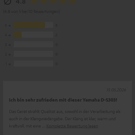
4.8
(4.8 von 5 bei 10 Bewertungen)
5
8
4
2
3
0
2
0
1
0
15.05.2026
Ich bin sehr zufrieden mit dieser Yamaha D-S303!
Das Gerät strahlt Qualität aus, sowohl in der Verarbeitung als
auch in der Klangwiedergabe. Der Klang ist klar, warm und
kraftvoll, mit eine
Komplette Bewertung lesen