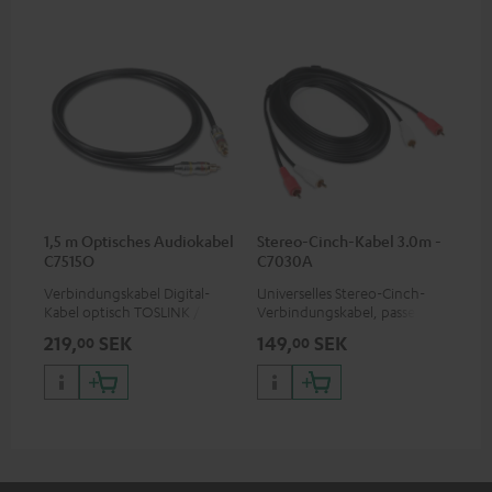
1,5 m Optisches Audiokabel
Stereo-Cinch-Kabel 3.0m -
C7515O
C7030A
Verbindungskabel Digital-
Universelles Stereo-Cinch-
Kabel optisch TOSLINK / 3,5-
Verbindungskabel, passend
mm-Mini-TOSLINK
für alle Geräte mit Cinch-
219,
SEK
149,
SEK
00
00
Buchsen