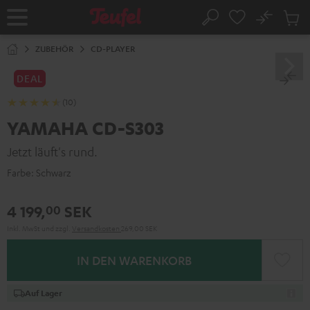
ZUM
NHALT
No
Abs
Startseite
Suche
RINGEN
Artike
im
ZUBEHÖR
CD-PLAYER
Waren
DEAL
(10)
YAMAHA CD-S303
Jetzt läuft's rund.
Farbe:
Schwarz
4 199,
SEK
00
Inkl. MwSt
und zzgl.
Versandkosten
269,00 SEK
IN DEN WARENKORB
Auf Lager