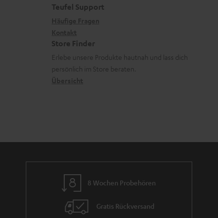
e
a
e
Teufel Support
m
e
x
k
n
Häufige Fragen
V
n
i
Kontakt
t
z
e
Store Finder
k
d
u
r
Erlebe unsere Produkte hautnah und lass dich
o
a
r
s
persönlich im Store beraten.
n
t
G
Übersicht
a
e
a
n
n
r
d
a
n
t
i
e
8 Wochen Probehören
Gratis Rückversand