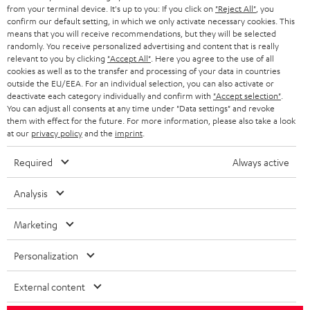
SMART HOME
from your terminal device. It's up to you: If you click on
"Reject All"
, you
GESCHÄFTSKUNDEN
confirm our default setting, in which we only activate necessary cookies. This
means that you will receive recommendations, but they will be selected
SCHWEIZ
BLUETOOTH-LAUTSPRECHER
PARTNERPROGRAMM
randomly. You receive personalized advertising and content that is really
relevant to you by clicking
"Accept All"
. Here you agree to the use of all
KOPFHÖRER
cookies as well as to the transfer and processing of your data in countries
NIEDERLANDE
BLOG
outside the EU/EEA. For an individual selection, you can also activate or
deactivate each category individually and confirm with
"Accept selection"
.
BLUETOOTH-KOPFHÖRER
NEWSLETTER
You can adjust all consents at any time under "Data settings" and revoke
BELGIEN
them with effect for the future. For more information, please also take a look
STEREOANLAGEN
at our
privacy policy
and the
imprint
.
STORES
FRANKREICH
LAUTSPRECHER
Required
Always active
DEINE VORTEILE BEI TEUFEL
POLEN
ULTIMA-SERIE
Analysis
TEUFEL STORY
Technische Änderungen, Tippfehler und Irrtum vorbehalten. Das auf unseren
IN-EAR-KOPFHÖRER
Marketing
SPANIEN
UNSER MANAGEMENT
Fotos abgebildete Zubehör ist nicht im Lieferumfang enthalten. Etwaige
Entsorgungsgebühren für Batterien sind im Preis inbegriffen.
FANSHOP
Personalization
NACHHALTIGKEIT
ITALIEN
©2026 Lautsprecher Teufel GmbH - All rights reserved.
NEUHEITEN
External content
UNSERE WERTE
USA
Impressum
AGB
Datenschutz
Daten-Einstellungen
EU Data Act