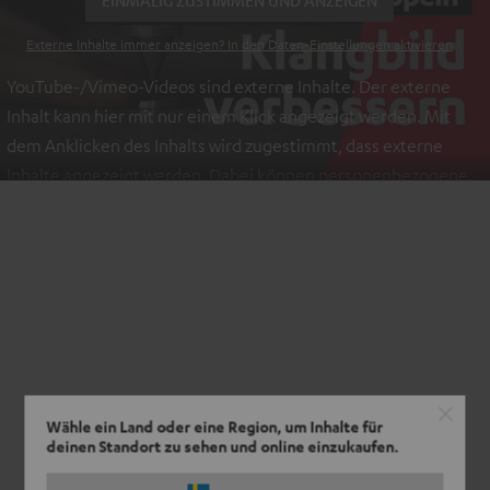
EINMALIG ZUSTIMMEN UND ANZEIGEN
Externe Inhalte immer anzeigen? In den Daten‑Einstellungen aktivieren
YouTube-/Vimeo-Videos sind externe Inhalte. Der externe
Inhalt kann hier mit nur einem Klick angezeigt werden. Mit
dem Anklicken des Inhalts wird zugestimmt, dass externe
Inhalte angezeigt werden. Dabei können personenbezogene
Daten an Drittplattformen übermittelt werden.
Weitere
Informationen sind in der Datenschutzerklärung unter I zu
finden
.
Wähle ein Land oder eine Region, um Inhalte für
deinen Standort zu sehen und online einzukaufen.