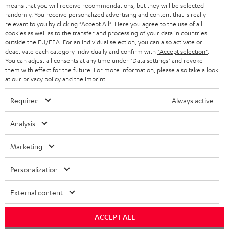
means that you will receive recommendations, but they will be selected
Teufel Blog
randomly. You receive personalized advertising and content that is really
Audio-Technologien, HiFi-Trends, Tipps & Tricks
relevant to you by clicking
"Accept All"
. Here you agree to the use of all
cookies as well as to the transfer and processing of your data in countries
outside the EU/EEA. For an individual selection, you can also activate or
Teufel Support
deactivate each category individually and confirm with
"Accept selection"
.
Support & Kontakt
You can adjust all consents at any time under "Data settings" and revoke
them with effect for the future. For more information, please also take a look
Rückgabe / Rücktritt
at our
privacy policy
and the
imprint
.
Sendungsverfolgung
Required
Always active
Store Finder
Analysis
Erlebe unsere Produkte hautnah und lass dich persönlich
im Store beraten.
Marketing
Personalization
External content
ACCEPT ALL