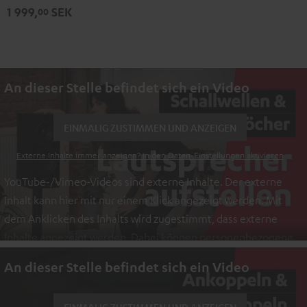
1 999,
SEK
00
An dieser Stelle befindet sich ein Video
EINMALIG ZUSTIMMEN UND ANZEIGEN
Externe Inhalte immer anzeigen? In den Daten‑Einstellungen aktivieren
YouTube-/Vimeo-Videos sind externe Inhalte. Der externe
Inhalt kann hier mit nur einem Klick angezeigt werden. Mit
dem Anklicken des Inhalts wird zugestimmt, dass externe
Inhalte angezeigt werden. Dabei können personenbezogene
Daten an Drittplattformen übermittelt werden.
Weitere
An dieser Stelle befindet sich ein Video
Informationen sind in der Datenschutzerklärung unter I zu
finden
.