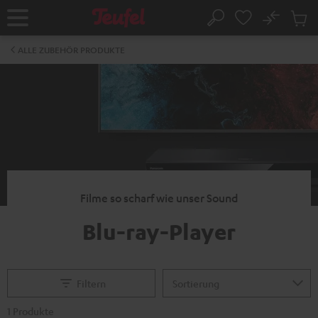
ZUM
NHALT
No
Abs
Startseite
Suche
RINGEN
Artike
im
ALLE ZUBEHÖR PRODUKTE
Waren
Filme so scharf wie unser Sound
Blu-ray-Player
Filtern
1 Produkte