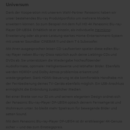
Universum
Dank der Kooperation mit unserem Wahl-Partner Panasonic haben wir
unser bestehendes Blu-ray Produktportfolio um mehrere Modelle
erweitern können. So zum Beispiel mit dem Full HD 4K Panasonic Blu-ray-
Player DP-UB154. Erhältlich ist er einzeln, als individuelle
Heimkino
-
Erweiterung oder als preis-Leistung-starkes Home-Entertainment-System
mit unserer Soundbar CINEBAR 11 und dem T 6 Subwoofer.
Mit ihren ausgesprochen leisen CD-Laufwerken spielen diese edlen Blu-
ray Player neben Blu-ray-Discs natürlich auch deine Lieblings-CDs und
DVDs ab. Sie unterstützen die Wiedergabe hochauflösender
Audioformate, optimaler Helligkeitswerte und lebhafter Bilder. Ebenfalls
werden HDR10+ und Dolby Atmos problemlos erkannt und
wiedergegeben. Dank HDMI-Steuerung ist die komfortable Handhabe mit
der Fernbedienung deines TV-Geräts ebenfalls möglich. Ein USB-Anschluss
ermöglicht die Einbindung zusätzlicher Medien.
Bei einer Breite von nur 32 cm und seinem eleganten Design ordnet sich
der Panasonic Blu-ray-Player DP-UB154 optisch deinem Fernsehgerät und
Wohnraum unter. So bleibt mehr Spielraum für bewegende Bilder und
satten Sound.
Mit dem Panasonic Blu-ray-Player DP-UB154 ist dir erstklassiger 4K-Genuss
sicher – und das zum Einstiegspreis.