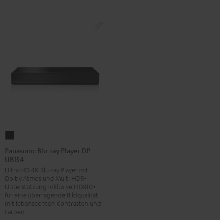
Panasonic
Blu-
Panasonic Blu-ray Player DP-
UB154
ray
Ultra HD 4K Blu-ray Player mit
Player
Dolby Atmos und Multi HDR-
DP-
Unterstützung inklusive HDR10+
UB154
für eine überragende Bildqualität
mit lebensechten Kontrasten und
Schwarz
Farben