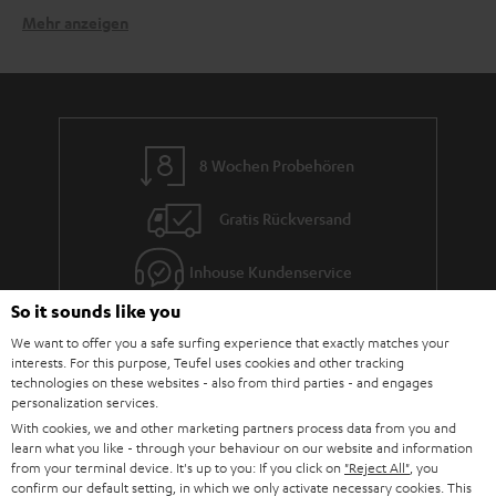
Mehr anzeigen
Verwandte Themen:
Panasonic: Elektronikgeräte für die Welt
Blu-ray-Tipps: Diese Filme gehen immer
Blu-ray – was ist das eigentlich?
CDs reinigen: 5 Tipps, Silberlinge glänzen zu lassen
8 Wochen Probehören
Soundsystem per Receiver an TV anschließen
Soundeffekt im Film: Berühmte Beispiele
Gratis Rückversand
Inhouse Kundenservice
So it sounds like you
Mehr als 45 Jahre Erfahrung
We want to offer you a safe surfing experience that exactly matches your
interests. For this purpose, Teufel uses cookies and other tracking
technologies on these websites - also from third parties - and engages
personalization services.
With cookies, we and other marketing partners process data from you and
learn what you like - through your behaviour on our website and information
from your terminal device. It's up to you: If you click on
"Reject All"
, you
confirm our default setting, in which we only activate necessary cookies. This