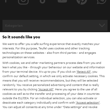
Kategorien
So it sounds like you
HEIMKINO
Unternehmen
We want to offer you a safe surfing experience that exactly matches your
HEIMKINO-KOMPLETTANLAGEN
interests. For this purpose, Teufel uses cookies and other tracking
SUPPORT
Teufel Onlineshops
technologies on these websites - also from third parties - and engages
personalization services.
SOUNDBARS
KARRIERE
With cookies, we and other marketing partners process data from you and
DEUTSCHLAND
learn what you like - through your behaviour on our website and information
STEREO
from your terminal device. It's up to you: If you click on
"Reject All"
, you
PRESSE & MARKETING
confirm our default setting, in which we only activate necessary cookies. This
ÖSTERREICH
SMART HOME
means that you will receive recommendations, but they will be selected
GESCHÄFTSKUNDEN
randomly. You receive personalized advertising and content that is really
relevant to you by clicking
"Accept All"
. Here you agree to the use of all
SCHWEIZ
BLUETOOTH-LAUTSPRECHER
PARTNERPROGRAMM
cookies as well as to the transfer and processing of your data in countries
outside the EU/EEA. For an individual selection, you can also activate or
KOPFHÖRER
deactivate each category individually and confirm with
"Accept selection"
.
NIEDERLANDE
BLOG
You can adjust all consents at any time under "Data settings" and revoke