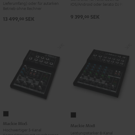
Schwarz
Lieferumfang) oder für autarken
iOS/Android oder Serato DJ Pro
Betrieb ohne Rechner
9 399,
SEK
00
13 499,
SEK
00
Mackie
Mackie
Mix5
Mix8
Mackie Mix5
Mackie Mix8
Schwarz
Schwarz
Hochwertiger 5-Kanal
Leistungsstarker 8-Kanal
Kompaktmixer mit rauscharmen