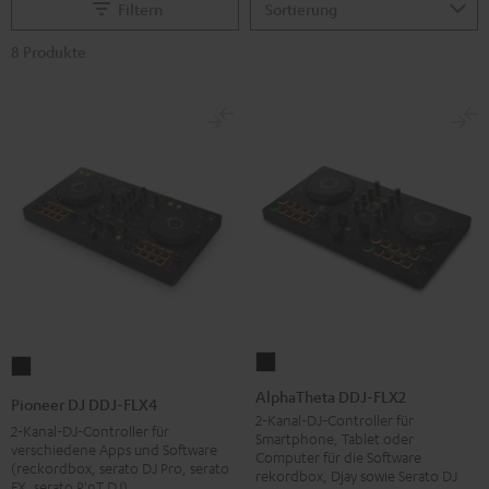
Filtern
8 Produkte
AlphaTheta
Pioneer
DDJ-
DJ
AlphaTheta DDJ-FLX2
Pioneer DJ DDJ-FLX4
FLX2
DDJ-
2-Kanal-DJ-Controller für
2-Kanal-DJ-Controller für
Smartphone, Tablet oder
Schwarz
FLX4
verschiedene Apps und Software
Computer für die Software
(reckordbox, serato DJ Pro, serato
Schwarz
rekordbox, Djay sowie Serato DJ
FX, serato P'nT DJ)