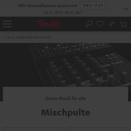
ZUM
50% Versandkosten sparen mit
VKF-72F
NHALT
RINGEN
06
D
:
10
H
:
10
M
:
27
S
No
Abs
Startseite
Suche
Artike
im
ALLE ZUBEHÖR PRODUKTE
Waren
Deine Musik für alle
Mischpulte