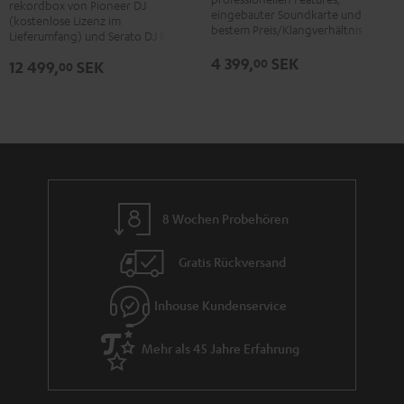
rekordbox von Pioneer DJ
eingebauter Soundkarte und
Schwarz
Schwarz
(kostenlose Lizenz im
bestem Preis/Klangverhältnis
Lieferumfang) und Serato DJ Pro
4 399,
SEK
00
12 499,
SEK
00
8 Wochen Probehören
Gratis Rückversand
Inhouse Kundenservice
Mehr als 45 Jahre Erfahrung