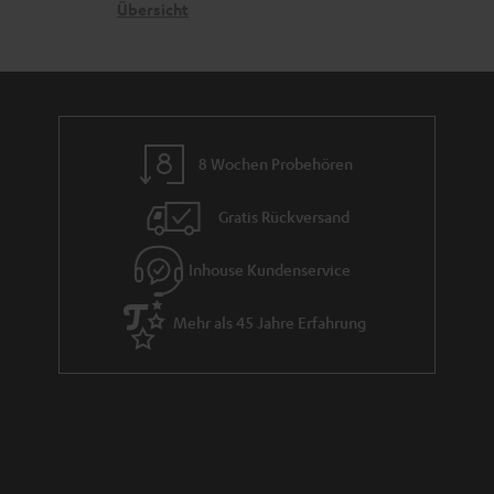
n
t
G
Übersicht
a
e
a
n
n
r
d
a
n
8 Wochen Probehören
t
i
Gratis Rückversand
e
Inhouse Kundenservice
Mehr als 45 Jahre Erfahrung