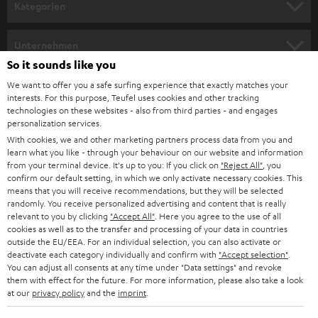
Kategorien
HEIMKINO
Unternehmen
So it sounds like you
HEIMKINO-KOMPLETTANLAGEN
SUPPORT
Teufel Onlineshops
We want to offer you a safe surfing experience that exactly matches your
interests. For this purpose, Teufel uses cookies and other tracking
SOUNDBARS
KARRIERE
technologies on these websites - also from third parties - and engages
DEUTSCHLAND
personalization services.
STEREO
With cookies, we and other marketing partners process data from you and
PRESSE & MARKETING
learn what you like - through your behaviour on our website and information
ÖSTERREICH
SMART HOME
from your terminal device. It's up to you: If you click on
"Reject All"
, you
GESCHÄFTSKUNDEN
confirm our default setting, in which we only activate necessary cookies. This
means that you will receive recommendations, but they will be selected
SCHWEIZ
BLUETOOTH-LAUTSPRECHER
PARTNERPROGRAMM
randomly. You receive personalized advertising and content that is really
relevant to you by clicking
"Accept All"
. Here you agree to the use of all
KOPFHÖRER
cookies as well as to the transfer and processing of your data in countries
NIEDERLANDE
BLOG
outside the EU/EEA. For an individual selection, you can also activate or
deactivate each category individually and confirm with
"Accept selection"
.
BLUETOOTH-KOPFHÖRER
NEWSLETTER
You can adjust all consents at any time under "Data settings" and revoke
BELGIEN
them with effect for the future. For more information, please also take a look
STEREOANLAGEN
at our
privacy policy
and the
imprint
.
STORES
FRANKREICH