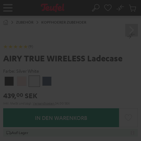
ZUM
NHALT
No
Abs
Startseite
Suche
RINGEN
Artike
im
ZUBEHÖR
KOPFHOERER ZUBEHOER
Waren
(9)
AIRY TRUE WIRELESS Ladecase
Farbe:
Silver White
Night
Pale
Silver
Steel
Black
Gold
White
Blue
439,
SEK
00
Inkl. MwSt
und zzgl.
Versandkosten
34,00 SEK
IN DEN WARENKORB
Auf Lager