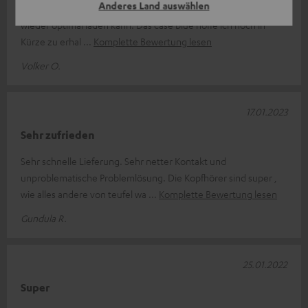
Anderes Land auswählen
Das neue case funktioniert einwandfrei, soda ich die earphones
wieder optimal laden kann. Das case blue hoffe ich noch in
Kürze zu erhal
Komplette Bewertung lesen
Volker O.
17.01.2023
Sehr zufrieden
Sehr schnelle Lieferung. Sehr netter Kontakt und
unproblematische Problemlösung. Die Kopfhörer sind super ,
wie alles andere von teufel wa
Komplette Bewertung lesen
Gundula R.
25.01.2022
Super