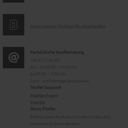
n
m
Q
e
f
a
s
r
o
t
u
A
Audio-Lexikon: Fachbegriffe schnell erklärt
r
i
n
u
m
o
t
d
a
n
e
i
K
Persönliche Kaufberatung
t
e
r
o
o
+49 30 217 84 217
i
n
l
Mo – Fr 08:00 – 19:00 Uhr
-
n
o
z
a
Sa 09:00 – 17:30 Uhr
L
t
n
u
Sonn- und Feiertage geschlossen
d
e
a
e
Teufel Support
m
e
x
k
n
Häufige Fragen
V
n
i
Kontakt
t
z
e
Store Finder
k
d
u
r
Erlebe unsere Produkte hautnah und lass dich
o
a
r
s
persönlich im Store beraten.