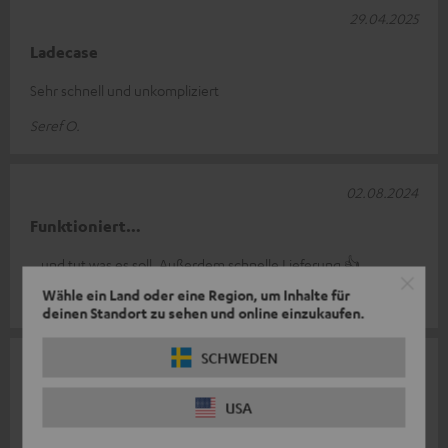
29.04.2025
Ladecase
Sehr schnell und unkompliziert
Seref O.
02.08.2024
Funktioniert…
…und tut was es soll. Außerdem schnelle Lieferung 👍
Wähle ein Land oder eine Region, um Inhalte für
Norman B.
deinen Standort zu sehen und online einzukaufen.
SCHWEDEN
08.07.2023
ErsatzLade-Schalen, wegen selbst verursachter
USA
Stromversorgungs Unterbrechung.