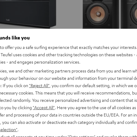
ounds like you
o offer you a safe surfing experience that exactly matches your interests.
Teufel uses cookies and other tracking technologies on these websites - 
ties - and engages personalization services.
kies, we and other marketing partners process data from you and learn w
rough your behaviour on our website and information from your terminal de
: If you click on
"Reject All"
, you confirm our default setting, in which we o
 necessary cookies. This means that you will receive recommendations, bu
elected randomly. You receive personalized advertising and content that is 
to you by clicking
"Accept All"
. Here you agree to the use of all cookies as 
fer and processing of your data in countries outside the EU/EEA. For an in
, you can also activate or deactivate each category individually and confi
selection"
.
djust all consents at any time under "Data settings" and revoke them with