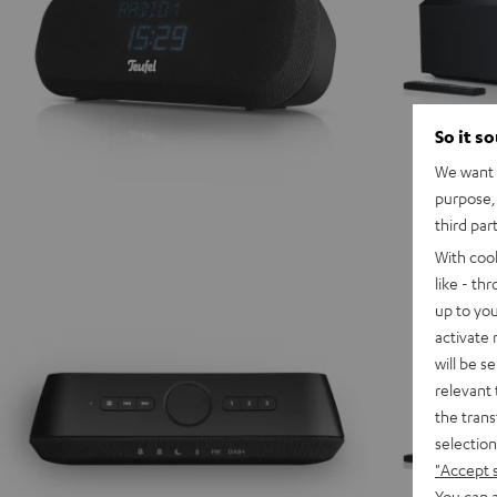
So it s
We want t
purpose, 
third par
With coo
like - th
up to you
activate
will be s
relevant 
the trans
selection
"Accept 
You can a