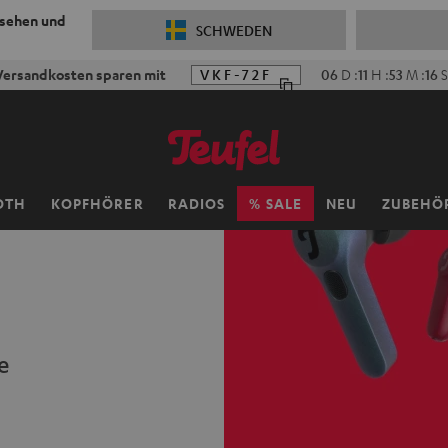
 sehen und
SCHWEDEN
ersandkosten sparen mit
VKF-72F
06
D
:
11
H
:
53
M
:
14
S
OTH
KOPFHÖRER
RADIOS
SALE
NEU
ZUBEHÖ
e