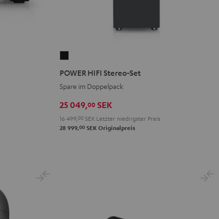
POWER
HIFI
POWER HIFI Stereo-Set
Stereo-
Spare im Doppelpack
Set
Schwarz
25 049,
SEK
00
16 499,
00
SEK
Letzter niedrigster Preis
00
28 999,
SEK
Originalpreis