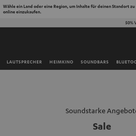
Wähle ein Land oder eine Region, um Inhalte für deinen Standort zu
online einzukaufen.
ZUM
50% V
NHALT
RINGEN
LAUTSPRECHER
HEIMKINO
SOUNDBARS
BLUETO
Startseite
Soundstarke Angebot
Sale