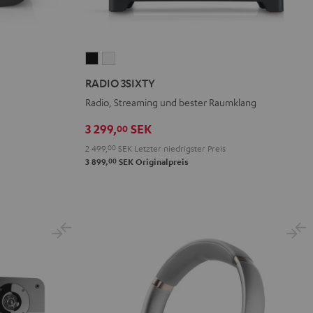
RADIO
RADIO
3SIXTY
3SIXTY
RADIO 3SIXTY
Schwarz
Weiß
Radio, Streaming und bester Raumklang
3 299,
SEK
00
2 499,
00
SEK
Letzter niedrigster Preis
00
3 899,
SEK
Originalpreis