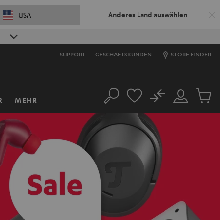
Anderes Land auswählen
USA
SUPPORT
GESCHÄFTSKUNDEN
STORE FINDER
No
R
MEHR
Suche
Mein
Artikel
Konto
im
Warenk