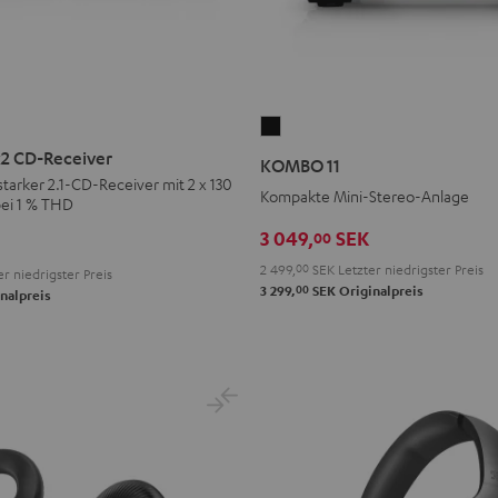
KOMBO
11
 CD-Receiver
KOMBO 11
Schwarz
tarker 2.1-CD-Receiver mit 2 x 130
Kompakte Mini-Stereo-Anlage
ei 1 % THD
3 049,
SEK
00
2 499,
00
SEK
Letzter niedrigster Preis
r niedrigster Preis
00
3 299,
SEK
Originalpreis
nalpreis