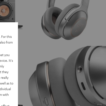
 For this
also from
hat you
vice. It's
nly
t they
really
well as to
dividual
rm with
 effect