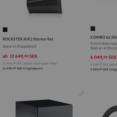
KOMBO
ROCKSTER
62
AIR
KOMBO 62 Mk2
ROCKSTER AIR 2 Stereo-Set
Mk2
2
Enorm leistungss
Spare im Doppelpack
Watt an 4 Ohm b
CD-
Stereo-
Receiver
Set
ab
12 649,
SEK
00
6 049,
SEK
00
Night
Schwarz
10 449,
00
SEK
Letzter niedrigster Preis
6 049,
00
SEK
Letzte
Black
00
15 499,
SEK
Originalpreis
00
6 599,
SEK
Origi