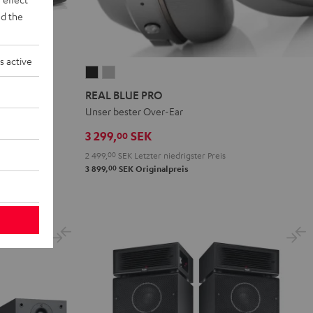
d the
s active
REAL
REAL
BLUE
BLUE
REAL BLUE PRO
PRO
PRO
precher
Unser bester Over-Ear
Night
Titanium
3 299,
SEK
00
Black
Gray
2 499,
00
SEK
Letzter niedrigster Preis
00
3 899,
SEK
Originalpreis