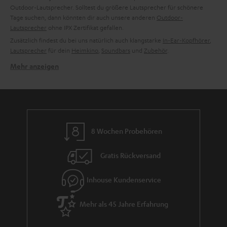
Outdoor-Lautsprecher. Solltest du größere Lautsprecher für schönere
Tage suchen, dann könnten dir auch unsere anderen
Outdoor-
Lautsprecher
ohne IPX Zertifikat gefallen.
Zusätzlich findest du bei uns natürlich auch klangstarke
In-Ear-Kopfhörer
,
Lautsprecher
für dein
Heimkino
,
Soundbars
und
Zubehör
.
Mehr anzeigen
Schicke Schale, soundstarker Kern – der MOTIV GO.
Dank dem stylischen Look dieses kleinen wasserfesten Soundgiganten ist
dieser Bluetooth Lautsprecher nicht nur im Outdoor Bereich ein echter
Hingucker. Die schicke Box lässt sich auch zu Hause in jede
Wohnlandschaft elegant integrieren. Zudem bieten wir den MOTIV GO
Lautsprecher in vier verschiedenen Farben an.
8 Wochen Probehören
Klanglich überzeugt dieser kompakte Bluetooth Lautsprecher mit zwei
strapazierfähigen Vollbereichstreibern und zwei passiven
Gratis Rückversand
Bassmembranen. Durch die integrierte Dynamore Software wird das
Stereo Panorama dieses Lautsprechers nochmals voller und Musik wird,
trotz der geringen Maße dieser kleinen Box, lebendig und detailgetreu
Inhouse Kundenservice
wiedergegeben. Bluetooth 5.0 mit aptX® für Musikstreaming in CD-
ähnlicher Qualität ist ebenso integriert wie ein Party-Modus. Mit diesem
Mehr als 45 Jahre Erfahrung
können zwei Smartphones parallel mit der Box verbunden werden. Ein
zusätzlich eingebautes Mikrofon für Freihand-Telefonate oder Annahmen