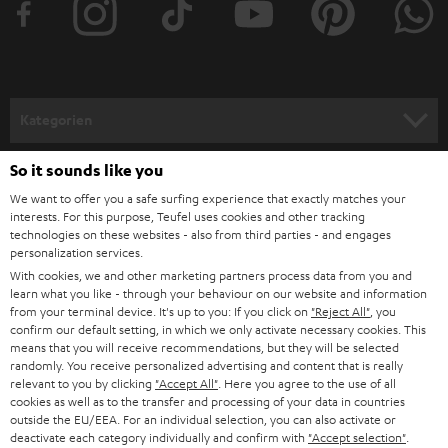
von 2 Smartphones die Musik abspielen und mit dem Connect-Modus
kannst du auch zwei ROCKSTER CROSS gemeinsam spielen lassen.
Natürlich ist auch ein separater AUX-Eingang vorhanden.
Klangstark, portabel, robust und wasserdicht - der
ROCKSTER GO 2
Kategorien
Wenn es eher dreckig und wilder hergehen soll, dann ist der Bluetooth
Lautsprecher ROCKSTER GO 2 genau das Richtige für dich! Diesen
HEIMKINO
So it sounds like you
wasserdichten Bluetooth-Lautsprecher kannst du mit jedem gängigen
Unternehmen
Smartphone problemlos verbinden. Durch die kompakte Größe und der
We want to offer you a safe surfing experience that exactly matches your
leistungsstarken Batterie mit bis zu 28 Stunden Akkulaufzeit bei geringen
HEIMKINO-KOMPLETTANLAGEN
interests. For this purpose, Teufel uses cookies and other tracking
SUPPORT
Teufel Onlineshops
Ladezeiten, ist er ideal als Outdoor-Lautsprecher geeignet. Du kannst den
technologies on these websites - also from third parties - and engages
ROCKSTER GO 2 Bluetooth Lautsprecher daher einfach in den Rucksack
personalization services.
SOUNDBARS
KARRIERE
packen und zu deinem ständigen Begleiter machen. Am See oder auf
DEUTSCHLAND
With cookies, we and other marketing partners process data from you and
einer Poolparty kannst du diesen Lautsprecher sogar mit ins Wasser
learn what you like - through your behaviour on our website and information
STEREO
PRESSE & MARKETING
nehmen. Der Clue am ROCKSTER GO 2 wireless Speaker: dieser Outdoor
from your terminal device. It's up to you: If you click on
"Reject All"
, you
Lautsprecher schwimmt und ist wasserdicht nach IP67. Durch den groß
confirm our default setting, in which we only activate necessary cookies. This
ÖSTERREICH
SMART HOME
means that you will receive recommendations, but they will be selected
dimensionierten Tieftöner hast du auch immer genügend Bass und die
GESCHÄFTSKUNDEN
randomly. You receive personalized advertising and content that is really
Zwei Vollbereichs-Treiber sorgen für erstklassigen Stereo-Wiedergabe
relevant to you by clicking
"Accept All"
. Here you agree to the use of all
SCHWEIZ
BLUETOOTH-LAUTSPRECHER
dank Dynamore Technologie. Zusätzlich lassen sich zwei Lautsprecher
PARTNERPROGRAMM
cookies as well as to the transfer and processing of your data in countries
koppeln und spielen dann synchron. Und da uns das noch nicht genug war,
outside the EU/EEA. For an individual selection, you can also activate or
haben wir ein 1/4-Zoll-Gewinde an der Unterseite des Lautsprechers
KOPFHÖRER
deactivate each category individually and confirm with
"Accept selection"
.
NIEDERLANDE
BLOG