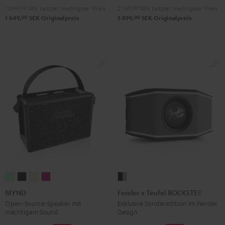
Red
Black
1 099,
00
SEK
Letzter niedrigster Preis
2 749,
00
SEK
Letzter niedrigster Preis
00
00
1 649,
SEK
Originalpreis
3 899,
SEK
Originalpreis
MYND
MYND
MYND
MYND
Fender
Light
Warm
Warm
Wild
x
MYND
Fender x Teufel ROCKSTER GO 2
Mint
Black
White
Berry
Teufel
Open-Source-Speaker mit
Exklusive Sonderedition im Fender
mächtigem Sound
Design
ROCKSTER