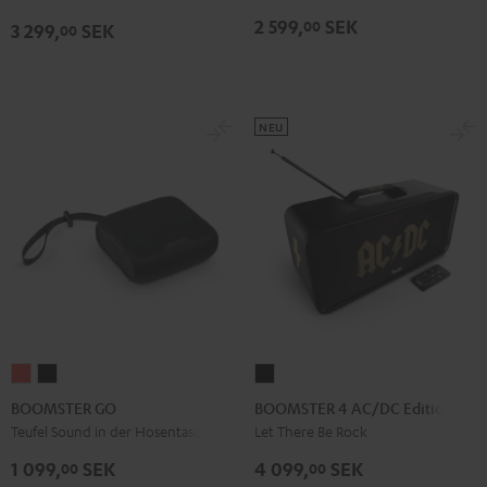
Night
Silver
Soft
&
&
Gray
2 599,
SEK
00
Black
White
Lavender
3 299,
SEK
00
Green
Red
NEU
BOOMSTER
BOOMSTER
BOOMSTER
GO
GO
4
BOOMSTER GO
BOOMSTER 4 AC/DC Edition
Coral
Night
AC/DC
Teufel Sound in der Hosentasche
Let There Be Rock
Red
Black
Edition
1 099,
SEK
4 099,
SEK
00
00
Night