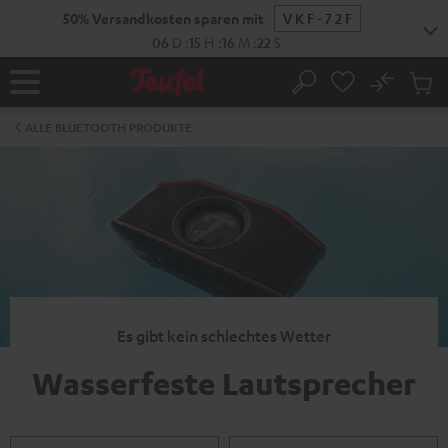
ZUM
50% Versandkosten sparen mit
VKF-72F
NHALT
RINGEN
06
D
:
15
H
:
16
M
:
22
S
No
Abs
Startseite
Suche
Artike
im
ALLE BLUETOOTH PRODUKTE
Waren
Es gibt kein schlechtes Wetter
Wasserfeste Lautsprecher