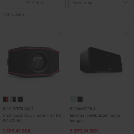
Filtern
10 Produkte
ROCKSTER
ROCKSTER
ROCKSTER
BOOMSTER
BOOMSTER
GO
GO
GO
4
4
ROCKSTER GO 2
BOOMSTER 4
2
2
2
Mint
Night
Macht auch Druck: unser kleinster
Eines der beliebtesten Radios in
ROCKSTER
Europa.
Black
Gray
Night
Green
Black
&
&
Black
1 399,
SEK
3 299,
SEK
00
00