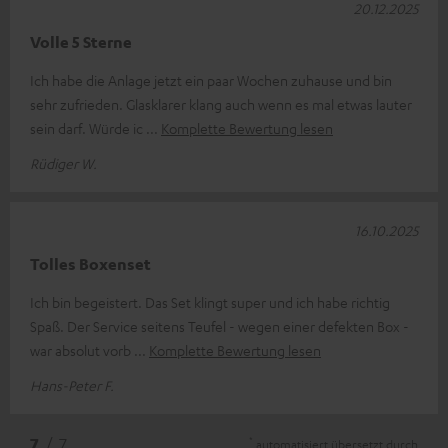
20.12.2025
Volle 5 Sterne
Ich habe die Anlage jetzt ein paar Wochen zuhause und bin
sehr zufrieden. Glasklarer klang auch wenn es mal etwas lauter
sein darf. Würde ic
Komplette Bewertung lesen
Rüdiger W.
16.10.2025
Tolles Boxenset
Ich bin begeistert. Das Set klingt super und ich habe richtig
Spaß. Der Service seitens Teufel - wegen einer defekten Box -
war absolut vorb
Komplette Bewertung lesen
Hans-Peter F.
*
7
/ 7
automatisiert übersetzt durch