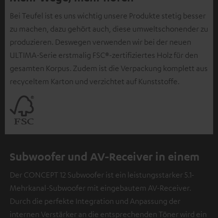
Bei Teufel ist es uns wichtig unsere Produkte stetig besser
zu machen, dazu gehört auch, diese umweltschonender zu
produzieren. Deswegen verwenden wir bei der neuen
ULTIMA-Serie erstmalig FSC®-zertifiziertes Holz für den
gesamten Korpus. Zudem ist die Verpackung komplett aus
recyceltem Karton und verzichtet auf Kunststoffe.
Subwoofer und AV-Receiver in einem
Der CONCEPT 12 Subwoofer ist ein leistungsstarker 5.1-
Mehrkanal-Subwoofer mit eingebautem AV-Receiver.
Durch die perfekte Integration und Anpassung der
internen Verstärker an die entsprechenden Töner wird ein