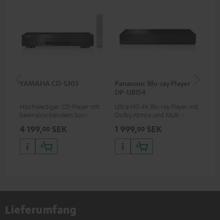
YAMAHA CD-S303
Panasonic Blu-ray Player
1,5
DP-UB154
C7
Hochwertiger CD-Player mit
Ultra HD 4K Blu-ray Player mit
Ver
beeindruckendem Sound und
Dolby Atmos und Multi HDR-
Kab
wertiger Verarbeitung
Unterstützung inklusive
mm
4 199,
SEK
1 999,
SEK
21
00
00
HDR10+ für eine überragende
Bildqualität mit lebensechten
Kontrasten und Farben
Lieferumfang