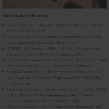
Die Vorteile im Überblick
Spielfertiges 5.1-Komplettsystem für echten Surround-Sound bei
Games, Filmton und Musik
Innovatives, akustisches Gesamtkonzept entwickelt in Berlin für
eine ausgewogene, cineastische Abstimmung
CONCEPT 12 Subwoofer mit 300-mm-Tieftöner für extrem tiefen
Bass bis 22 Hz, sehr hohe Pegel und Räume bis 40 m²
Integrierter AV-Receiver mit Bluetooth 5.0 Qualcomm® aptX™ und
AAC sowie HDMI (ARC, CEC) und Dynamore®-Technologie
Für das Maximum an Sound in dieser Klasse: beliebte ULTIMA 20
(Mk4) Regallautsprecher mit 2-Wege-System sowie Phase-Plug
und Waveguide
Passen aufs Lowboard, an die Wand oder auf Standfüße (AC 7001 SP
2), M6-Schraube mit Gewindebohrung auf der Unterseite zur
sicheren Fixierung von Standfuß oder Wandhalter
ULTIMA 20 Center-Speaker mit doppeltem Tiefmitteltöner und