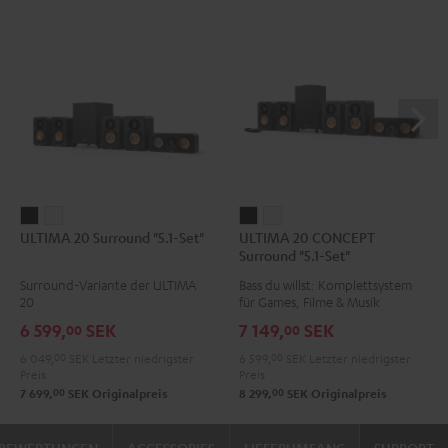
ULTIMA
ULTIMA
ULTIMA
ULTIMA
ULTIMA 20 Surround "5.1-Set"
ULTIMA 20 CONCEPT
20
20
20
20
Surround "5.1-Set"
Surround
Surround
CONCEPT
CONCEPT
Surround-Variante der ULTIMA
Bass du willst: Komplettsystem
"5.1-
"5.1-
Surround
Surround
20
für Games, Filme & Musik
Set"
Set"
"5.1-
"5.1-
6 599,
SEK
7 149,
SEK
00
00
Schwarz
Weiß
Set"
Set"
6 049,
00
SEK
Letzter niedrigster
6 599,
00
SEK
Letzter niedrigster
Schwarz
Weiß
Preis
Preis
00
00
7 699,
SEK
Originalpreis
8 299,
SEK
Originalpreis
BEWERTUNGEN
ACCESSORIES
LIEFERUMFANG
SUPPORT