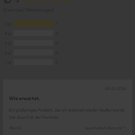
(5 von 5 bei 7 Bewertungen)
5
7
4
0
3
0
2
0
1
0
06.05.2026
Wie erwartet.
Ein großartiges Produkt, das ich jederzeit wieder kaufen würde.
Der Sound ist der Hammer.
Raul A.
(automatisch übersetzt *)