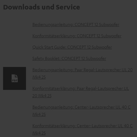
Downloads und Service
D
Bedienungsanleitung: CONCEPT 12 Subwoofer
o
Konformitätserklärung: CONCEPT 12 Subwoofer
k
Quick Start Guide: CONCEPT 12 Subwoofer
u
Safety Booklet: CONCEPT 12 Subwoofer
m
e
Bedienungsanleitung: Paar Regal-Lautsprecher UL 20
Mk4 25
n
t
Konformitätserklärung: Paar Regal-Lautsprecher UL
20 Mk4 25
e
z
Bedienungsanleitung: Center-Lautsprecher UL 40 C
Mk4 25
u
m
Konformitätserklärung: Center-Lautsprecher UL 40 C
Mk4 25
H