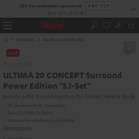
ZUM
50% Versandkosten sparen mit
VKF-72F
NHALT
RINGEN
05
D
:
17
H
:
35
M
:
14
S
No
Abs
Startseite
Suche
Artike
im
HEIMKINO
MICRO-LAUTSPRECHER
Waren
SALE
(7)
ULTIMA 20 CONCEPT Surround
Power Edition "5.1-Set"
Bass du willst: Komplettsystem für Games, Filme & Musik
AV-Receiver im XL-Subwoofer
Neue ULTIMA 20 (Mk4)
Inklusive Fernbedienung und Kabel
Zeige mir mehr
Farbe:
Schwarz