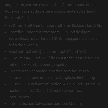
pegelfester, extrem dynamischer Gesamtsound erzielt.
Außerdem sparst du weitere Komponenten und damit
Platz und Geld.
300-mm-Tieftöner für abgrundtiefen Kickbass bis 22 Hz
Frontfire-Töner mit extremem Hub und riesigem
Bassreflexkanal verhindert Strömungsgeräusche auch
bei hohen Pegeln
Bluetooth 5.0 mit Qualcomm® aptX™ und AAC
HDMI mit ARC und CEC (die Lautstärke lässt sich auch
mit der TV-Fernbedienung regeln)
Dynamore®-Technologie verbreitert das Stereo-
Panorama für eine imposante klangliche Einhüllung
5.1-USB-C-Soundkartenfunktion, AUX-In und Optical-In,
hocheffizienter Class-D-Verstärker von Texas
Instruments
automatisches Aufwachen aus dem Standby