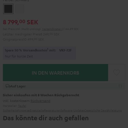
Schwarz
Weiß
8 799,
SEK
00
Set-Preis inkl. MwSt
und zzgl.
Versandkosten
2 144,89 SEK
Letzter niedrigster Preis
8 249,
00
SEK
Originalpreis
10 499,
00
SEK
1
Spare 50 % Versandkosten
mit:
VKF-72F
Nur für kurze Zeit
IN DEN WARENKORB
Auf Lager
Sicher einkaufen mit 8 Wochen Rückgaberecht
inkl. kostenlosem
Rückversand
Hersteller:
Teufel
Sicherheitshinweise
Ersatzteile
Reparaturen
Software-Updates
Gesetzliche Gewährleistung
Das könnte dir auch gefallen