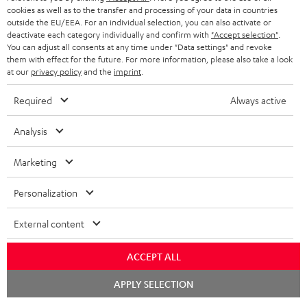
n
cookies as well as to the transfer and processing of your data in countries
möglich. Der Gutschein gilt nur für Privatkunden. Kann nicht in
outside the EU/EEA. For an individual selection, you can also activate or
Kombination mit anderen Aktionsgutscheinen eingelöst werden. Der
t
deactivate each category individually and confirm with
"Accept selection"
.
Weiterverkauf von Aktionsgutscheinen ist untersagt. Der Gutschein verliert
You can adjust all consents at any time under "Data settings" and revoke
i
im Falle eines Verkaufs seine Gültigkeit. Die genauen Bedingungen
them with effect for the future. For more information, please also take a look
entnehmen Sie bitte den
AGB
.
e
at our
privacy policy
and the
imprint
.
Required
Always active
Analysis
8 Wochen Probehören
Marketing
Gratis Rückversand
Personalization
Inhouse Kundenservice
External content
Mehr als 45 Jahre Erfahrung
ACCEPT ALL
Chat
APPLY SELECTION
starten