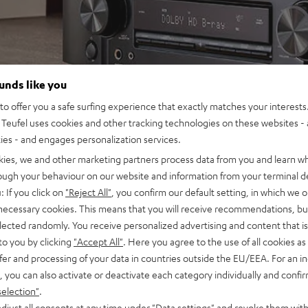
ounds like you
o offer you a safe surfing experience that exactly matches your interests.
Teufel uses cookies and other tracking technologies on these websites - 
ties - and engages personalization services.
kies, we and other marketing partners process data from you and learn w
rough your behaviour on our website and information from your terminal de
: If you click on
"Reject All"
, you confirm our default setting, in which we o
 necessary cookies. This means that you will receive recommendations, bu
elected randomly. You receive personalized advertising and content that is 
to you by clicking
"Accept All"
. Here you agree to the use of all cookies as 
fer and processing of your data in countries outside the EU/EEA. For an in
, you can also activate or deactivate each category individually and confi
selection"
.
djust all consents at any time under "Data settings" and revoke them with