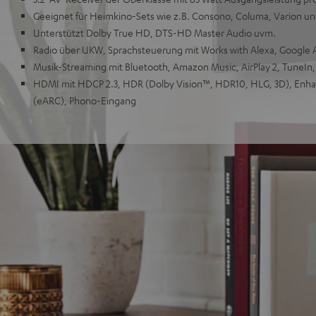
Geeignet für Heimkino-Sets wie z.B. Consono, Columa, Varion u
Unterstützt Dolby True HD, DTS-HD Master Audio uvm.
Radio über UKW, Sprachsteuerung mit Works with Alexa, Google As
Musik-Streaming mit Bluetooth, Amazon Music, AirPlay 2, TuneIn,
HDMI mit HDCP 2.3, HDR (Dolby Vision™, HDR10, HLG, 3D), Enh
(eARC), Phono-Eingang