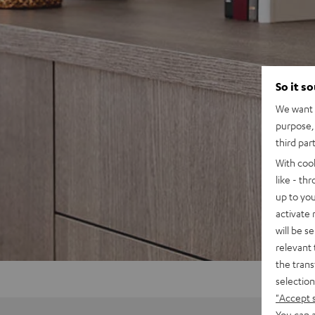
So it s
We want t
purpose, 
third par
With coo
like - th
up to you
activate
will be s
relevant 
the trans
selection
"Accept 
You can a