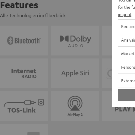
Features
for the f
imprint
.
Alle Technologien im Überblick
Requir
Analysi
Market
Persona
Externa