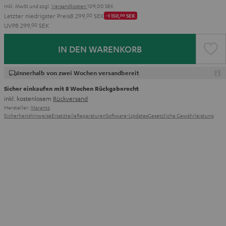
Inkl. MwSt
und zzgl.
Versandkosten
109,00 SEK
Letzter niedrigster Preis
8 299,
00
SEK
-1 150,
00
SEK
UVP
8 299,
00
SEK
IN DEN WARENKORB
Innerhalb von zwei Wochen versandbereit
Sicher einkaufen mit 8 Wochen Rückgaberecht
inkl. kostenlosem
Rückversand
Hersteller:
Marantz
Sicherheitshinweise
Ersatzteile
Reparaturen
Software-Updates
Gesetzliche Gewährleistung