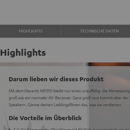
HIGHLIGHTS
TECHNISCHE DATEN
Highlights
Darum lieben wir dieses Produkt
Mit dem Marantz NR1510 bleibt nur eines unauffällig: die Abmessunge
groß wie ein normaler AV-Receiver. Ganz groß raus kommt aber der S
Speakern. Gönne deinen Lieblingsfilmen das, was sie verdienen.
Die Vorteile im Überblick
5.2-AV-Receiver der Oberklasse mit 85 Watt Ausgangsleistung pr