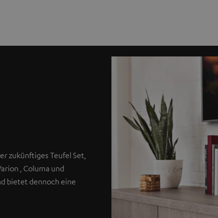
er zukünftiges Teufel Set,
Varion , Columa und
nd bietet dennoch eine