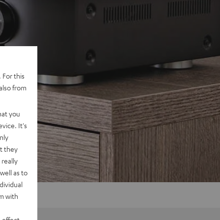
 For this
also from
hat you
vice. It's
nly
t they
really
well as to
dividual
rm with
 effect