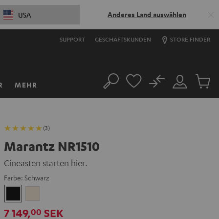
Anderes Land auswählen
USA
SUPPORT
GESCHÄFTSKUNDEN
STORE FINDER
No
R
MEHR
Suche
Mein
Artikel
Konto
im
Warenk
(3)
Marantz NR1510
Cineasten starten hier.
Farbe:
Schwarz
Schwarz
Silber-
Gold
7 149,
SEK
00