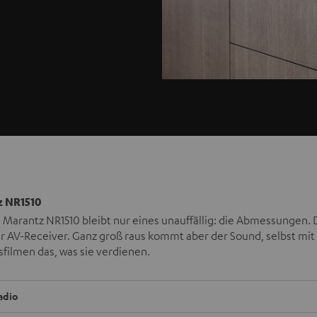
 NR1510
Marantz NR1510 bleibt nur eines unauffällig: die Abmessungen. De
r AV-Receiver. Ganz groß raus kommt aber der Sound, selbst mit
sfilmen das, was sie verdienen.
adio