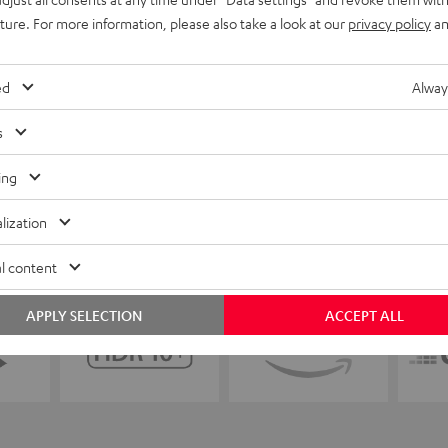
uture. For more information, please also take a look at our
privacy policy
an
ed
Alway
s
ing
lization
l content
APPLY SELECTION
ACCEPT ALL