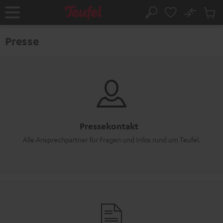
ZUM
NHALT
No
Abs
Startseite
Suche
RINGEN
Artike
im
Presse
Waren
Pressekontakt
Alle Ansprechpartner für Fragen und Infos rund um Teufel.