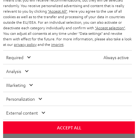
means that you will receive recommendations, but they will be selected
Store Finder
randomly. You receive personalized advertising and content that is really
Erlebe unsere Produkte hautnah und lass dich persönlich
relevant to you by clicking
"Accept All"
. Here you agree to the use of all
cookies as well as to the transfer and processing of your data in countries
im Store beraten.
outside the EU/EEA. For an individual selection, you can also activate or
deactivate each category individually and confirm with
"Accept selection"
.
You can adjust all consents at any time under "Data settings" and revoke
them with effect for the future. For more information, please also take a look
at our
privacy policy
and the
imprint
.
Required
Always active
Analysis
Kategorien
Marketing
HEIMKINO
Unternehmen
Personalization
HEIMKINO-KOMPLETTANLAGEN
SUPPORT
Teufel Onlineshops
External content
SOUNDBARS
KARRIERE
DEUTSCHLAND
ACCEPT ALL
STEREO
PRESSE & MARKETING
Chat