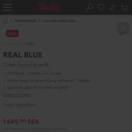
ZUM
NHALT
No
Abs
Startseite
Suche
RINGEN
Artike
im
KOPFHÖRER
ON-EAR OVER-EAR
Waren
SALE
(532)
REAL BLUE
Guter Sound ist echt.
Für Musik, Filmton und Games
Hohe Pegel, präziser Klang, extremer Tiefbass
Spielzeit über 55 Stunden möglich
Zeige mir mehr
Farbe:
Night Black
1 649,
SEK
00
Inkl. MwSt
und zzgl.
Versandkosten
109,00 SEK