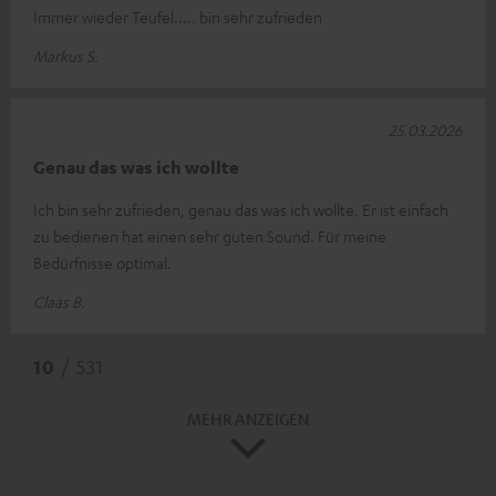
Immer wieder Teufel..... bin sehr zufrieden
Markus S.
25.03.2026
Genau das was ich wollte
Ich bin sehr zufrieden, genau das was ich wollte. Er ist einfach
zu bedienen hat einen sehr guten Sound. Für meine
Bedürfnisse optimal.
Claas B.
10
/ 531
MEHR ANZEIGEN