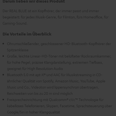
Darum lieben wir dieses Produkt
Der REAL BLUE ist ein Kopfhörer, der immer passt und immer
begeistert: für jedes Musik-Genre, für Filmton, fürs Homeoffice, für
Gaming-Sound.
Die Vorteile im Überblick
Ohrumschließender, geschlossener HD-Bluetooth-Kopfhörer der
Spitzenklasse
Große, leichte Linear-HD-Töner mit belüfteter Rückraumkammer,
für hohe Pegel, präzise Klangdarstellung, extremen Tiefbass,
geeignet für High Resolution Audio
Bluetooth 5.0 mit apt-X® und AAC für Musikstreaming in CD-
ähnlicher Qualität von Spotify, Amazon Music, YouTube, Apple
Music und Co., Videoton wird lippensynchron übertragen,
Reichweiten von bis zu 20 m sind möglich
Freisprecheinrichtung mit Qualcomm® cVc™ Technologie für
kabelloses Telefonieren, Skypen, Facetime, Sprachsteuerung über
Google/Siri in hoher Klangqualität