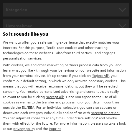
Kategorien
HEIMKINO
Unternehmen
So it sounds like you
HEIMKINO-KOMPLETTANLAGEN
SUPPORT
Teufel Onlineshops
We want to offer you a safe surfing experience that exactly matches your
interests. For this purpose, Teufel uses cookies and other tracking
SOUNDBARS
KARRIERE
technologies on these websites - also from third parties - and engages
DEUTSCHLAND
personalization services.
STEREO
With cookies, we and other marketing partners process data from you and
PRESSE & MARKETING
learn what you like - through your behaviour on our website and information
ÖSTERREICH
SMART HOME
from your terminal device. It's up to you: If you click on
"Reject All"
, you
GESCHÄFTSKUNDEN
confirm our default setting, in which we only activate necessary cookies. This
means that you will receive recommendations, but they will be selected
SCHWEIZ
BLUETOOTH-LAUTSPRECHER
PARTNERPROGRAMM
randomly. You receive personalized advertising and content that is really
relevant to you by clicking
"Accept All"
. Here you agree to the use of all
KOPFHÖRER
cookies as well as to the transfer and processing of your data in countries
NIEDERLANDE
BLOG
outside the EU/EEA. For an individual selection, you can also activate or
deactivate each category individually and confirm with
"Accept selection"
.
BLUETOOTH-KOPFHÖRER
NEWSLETTER
You can adjust all consents at any time under "Data settings" and revoke
BELGIEN
them with effect for the future. For more information, please also take a look
STEREOANLAGEN
at our
privacy policy
and the
imprint
.
STORES