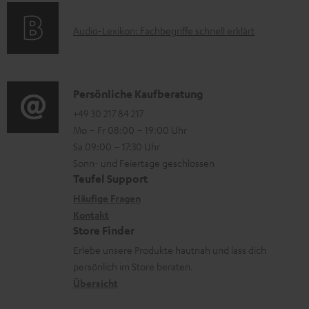
s
a
p
o
t
d
p
A
Audio-Lexikon: Fachbegriffe schnell erklärt
r
i
e
o
u
m
o
n
r
d
a
n
t
i
K
Persönliche Kaufberatung
t
e
.
o
o
+49 30 217 84 217
i
n
Mo – Fr 08:00 – 19:00 Uhr
l
-
n
o
z
Sa 09:00 – 17:30 Uhr
i
L
t
n
u
Sonn- und Feiertage geschlossen
n
e
a
e
Teufel Support
m
k
x
k
n
Häufige Fragen
V
s
i
Kontakt
t
z
e
Store Finder
.
k
d
u
r
Erlebe unsere Produkte hautnah und lass dich
t
o
a
r
s
persönlich im Store beraten.
i
n
t
G
Übersicht
a
t
e
a
n