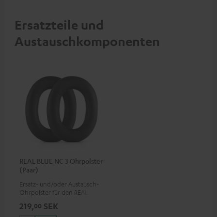
Bet
Ans
Ersatzteile und
Austauschkomponenten
REAL BLUE NC 3 Ohrpolster
(Paar)
Ersatz- und/oder Austausch-
Ohrpolster für den REAL BLUE
NC 3
219,
SEK
00