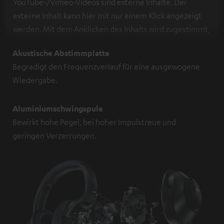
YouTube-/Vimeo-Videos sind externe Inhalte. Der
externe Inhalt kann hier mit nur einem Klick angezeigt
werden. Mit dem Anklicken des Inhalts wird zugestimmt,
dass externe Inhalte angezeigt werden. Dabei können
Akustische Abstimmplatte
personenbezogene Daten an Drittplattformen
Begradigt den Frequenzverlauf für eine ausgewogene
übermittelt werden.
Weitere Informationen sind in der
Wiedergabe.
Datenschutzerklärung unter I zu finden
.
Aluminiumschwingspule
Bewirkt hohe Pegel, bei hoher Impulstreue und
geringen Verzerrungen.