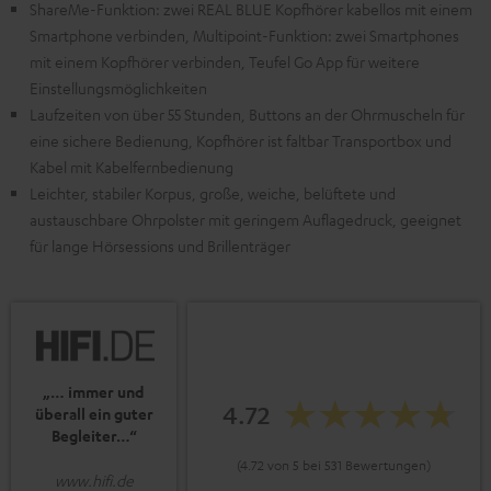
ShareMe-Funktion: zwei REAL BLUE Kopfhörer kabellos mit einem
Smartphone verbinden, Multipoint-Funktion: zwei Smartphones
mit einem Kopfhörer verbinden, Teufel Go App für weitere
Einstellungsmöglichkeiten
Laufzeiten von über 55 Stunden, Buttons an der Ohrmuscheln für
eine sichere Bedienung, Kopfhörer ist faltbar Transportbox und
Kabel mit Kabelfernbedienung
Leichter, stabiler Korpus, große, weiche, belüftete und
austauschbare Ohrpolster mit geringem Auflagedruck, geeignet
für lange Hörsessions und Brillenträger
„… immer und
4.72
überall ein guter
Begleiter…“
(4.72 von 5 bei 531 Bewertungen)
www.hifi.de