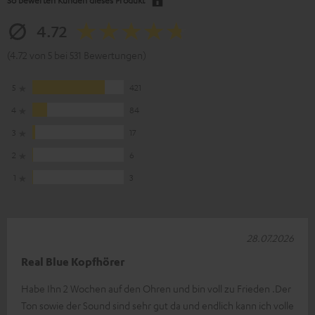
4.72
(4.72 von 5 bei 531 Bewertungen)
5
421
4
84
3
17
2
6
1
3
28.07.2026
Real Blue Kopfhörer
Habe Ihn 2 Wochen auf den Ohren und bin voll zu Frieden .Der
Ton sowie der Sound sind sehr gut da und endlich kann ich volle