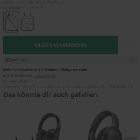
Letzter niedrigster Preis
1 399,
00
SEK
Originalpreis
1 899,
00
SEK
IN DEN WARENKORB
Auf Lager
Sicher einkaufen mit 8 Wochen Rückgaberecht
inkl. kostenlosem
Rückversand
Hersteller:
Teufel
Sicherheitshinweise
Ersatzteile
Reparaturen
Software-Updates
Gesetzliche Gewährleistung
Das könnte dir auch gefallen