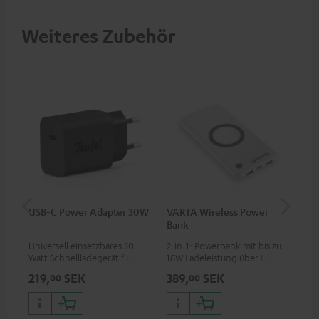
Weiteres Zubehör
USB-C Power Adapter 30W
VARTA Wireless Power
US
Bank
Universell einsetzbares 30
2-in-1: Powerbank mit bis zu
Uni
Watt Schnellladegerät für
18W Ladeleistung über USB
Wat
Kopfhörer & Portables sowie
Typ C & Wireless Charger mit
zwe
219,
SEK
389,
SEK
32
00
00
Apple iPhones, Android
bis zu 10W Ladestrom
60 
Smartphones, Tablets und
Kop
Geräte mit USB-C-Anschluss
Lap
mit