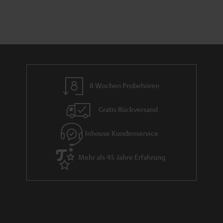
l
n
r
d
e
a
_
n
h
t
i
i
d
e
8 Wochen Probehören
d
Gratis Rückversand
e
n
Inhouse Kundenservice
Mehr als 45 Jahre Erfahrung