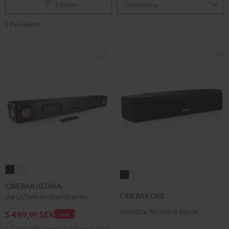
Filtern
5 Produkte
CINEBAR
CINEBAR
CINEBAR
CINEBAR
ULTIMA
ULTIMA
CINEBAR ULTIMA
ONE
ONE
Schwarz
Weiß
CINEBAR ONE
Die ULTIMA im Soundbar-Format
Black
White
Soundbar für kleine Räume
5 499,
SEK
00
Deal
6 049,
00
SEK
Letzter niedrigster Preis