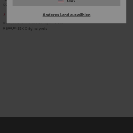
USA
oder Bluetooth
7 699,
SEK
00
Anderes Land auswählen
Deal
8 249,
00
SEK
Letzter niedrigster Preis
00
9 899,
SEK
Originalpreis