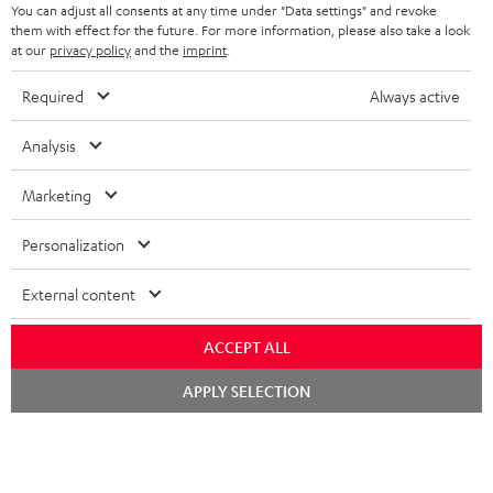
Teufel Onlineshops
You can adjust all consents at any time under "Data settings" and revoke
SOUNDBARS
them with effect for the future. For more information, please also take a look
KARRIERE
at our
privacy policy
and the
imprint
.
DEUTSCHLAND
STEREO
PRESSE & MARKETING
Required
Always active
ÖSTERREICH
SMART HOME
GESCHÄFTSKUNDEN
Analysis
SCHWEIZ
BLUETOOTH-LAUTSPRECHER
PARTNERPROGRAMM
Marketing
KOPFHÖRER
NIEDERLANDE
BLOG
Personalization
BLUETOOTH-KOPFHÖRER
NEWSLETTER
BELGIEN
External content
STEREOANLAGEN
STORES
ACCEPT ALL
FRANKREICH
LAUTSPRECHER
DEINE VORTEILE BEI TEUFEL
Chat
APPLY SELECTION
starten
POLEN
ULTIMA-SERIE
TEUFEL STORY
Technische Änderungen, Tippfehler und Irrtum vorbehalten. Das auf unseren
IN-EAR-KOPFHÖRER
SPANIEN
UNSER MANAGEMENT
Fotos abgebildete Zubehör ist nicht im Lieferumfang enthalten. Etwaige