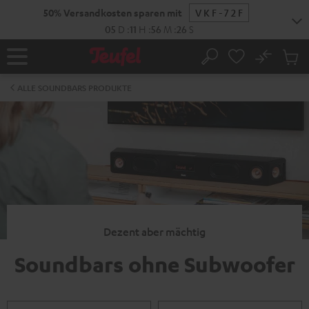
ZUM
50% Versandkosten sparen mit
VKF-72F
NHALT
RINGEN
05
D
:
11
H
:
56
M
:
26
S
No
Abs
Startseite
Suche
Artike
im
ALLE SOUNDBARS PRODUKTE
Waren
Dezent aber mächtig
Soundbars ohne Subwoofer