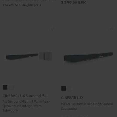
3 299,
SEK
00
00
7 699,
SEK
Originalpreis
CINEBAR
CINEBAR
CINEBAR
CINEBAR
LUX
LUX
LUX
LUX
CINEBAR LUX Surround "5.0-Set"
CINEBAR LUX
Surround
Surround
Schwarz
Weiß
Als Surround-Set mit Funk-Rear-
WLAN-Soundbar mit eingebautem
Speaker und integriertem
"5.0-
"5.0-
Subwoofer
Subwoofer
Set"
Set"