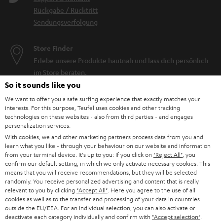
Rückgabe / Rücktritt
Sendungsverfolgung
Store Finder
Erlebe unsere Produkte hautnah und lass dich persönlich
im Store beraten.
So it sounds like you
We want to offer you a safe surfing experience that exactly matches your
interests. For this purpose, Teufel uses cookies and other tracking
technologies on these websites - also from third parties - and engages
personalization services.
With cookies, we and other marketing partners process data from you and
learn what you like - through your behaviour on our website and information
from your terminal device. It's up to you: If you click on
"Reject All"
, you
confirm our default setting, in which we only activate necessary cookies. This
Kategorien
means that you will receive recommendations, but they will be selected
randomly. You receive personalized advertising and content that is really
HEIMKINO
relevant to you by clicking
"Accept All"
. Here you agree to the use of all
Unternehmen
cookies as well as to the transfer and processing of your data in countries
outside the EU/EEA. For an individual selection, you can also activate or
HEIMKINO-KOMPLETTANLAGEN
SUPPORT
deactivate each category individually and confirm with
"Accept selection"
.