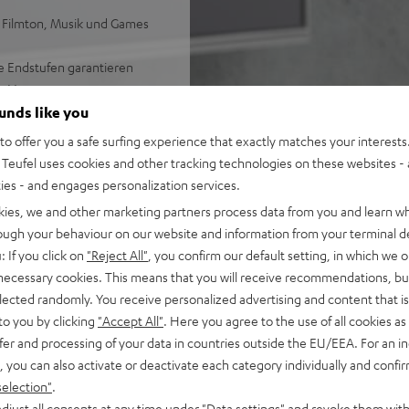
i Filmton, Musik und Games
e Endstufen garantieren
en Verzerrungen
len Surround Sound, liegen
ounds like you
teilt
o offer you a safe surfing experience that exactly matches your interests.
telgroße Räume oder
Teufel uses cookies and other tracking technologies on these websites - 
ties - and engages personalization services.
alität, HDMI mit CEC und ARC
kies, we and other marketing partners process data from you and learn w
rough your behaviour on our website and information from your terminal de
, Videos, Homeoffice oder
: If you click on
"Reject All"
, you confirm our default setting, in which we o
 necessary cookies. This means that you will receive recommendations, bu
zliche Soundmodi, darunter
elected randomly. You receive personalized advertising and content that is 
schädigte), 7 Status-LEDs
to you by clicking
"Accept All"
. Here you agree to the use of all cookies as 
fer and processing of your data in countries outside the EU/EEA. For an in
6 für höhere Pegel in
, you can also activate or deactivate each category individually and confi
t Stickern für Lieblings-
selection"
.
djust all consents at any time under "Data settings" and revoke them with