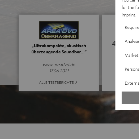
for the f
imprint
.
Requir
Analysi
4.63
„Ultrakompakte, akustisch
überzeugende Soundbar…“
Market
(4.63 von 5 b
www.areadvd.de
Persona
17.06.2021
ALLE BE
ALLE TESTBERICHTE
Externa