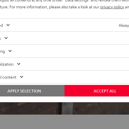
uture. For more information, please also take a look at our
privacy policy
an
ed
Alway
s
ing
ei 694 Bewertungen)
lization
WERTUNGEN
l content
APPLY SELECTION
ACCEPT ALL