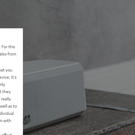
 For this
also from
hat you
vice. It's
nly
t they
really
well as to
dividual
rm with
 effect