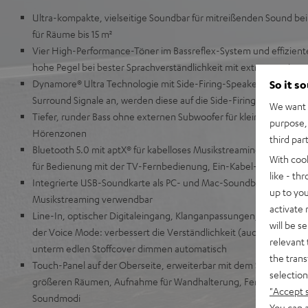
Ultra-kompakte, vielseitige Soundbar für mitreißenden Sound be
für Räume bis 15 m²
Vier High-Performance-Töner im Bassreflex-System und effizient
hohe Pegel bei bester Sprachverständlichkeit mit extrem gering
Dynamore® Ultra Technologie mit Side-Firing-Speaker für virtuel
So it s
Surround Signale an, werden diese auf die Side-Firing-Speaker ver
We want t
Tiefer, runder Bass ohne externen Subwoofer für kleine und mit
purpose, 
Hörenzonen
third par
Bluetooth 5.0 mit aptX® für kabelloses Musikstreaming in CD-Qu
With coo
für Bedienung mit der TV-Fernbedienung, Ein-Kabel-Anschluss
like - th
Integrierte USB-Soundkarte als PC- und Mac-Soundbar für Games
up to you
Musikstreaming verwendbar
activate
Line-In, optischer Digitaleingang, Klanganpassungen, drei zusät
will be s
der Voice Mode: verbessert die Verständlichkeit (auch für Hörge
relevant 
unterm edlen Stoffcover dimmen automatisch
the trans
Touch-Panel auf der Oberseite, erweiterbar mit dem Subwoofer T 
selection
größeren Räumen, Aufnahme für Wandhalterung, Fernbedienung mi
"Accept 
Soundmodi
You can a