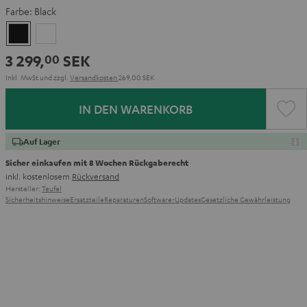
Farbe:
Black
Black
White
3 299,
SEK
00
Inkl. MwSt
und zzgl.
Versandkosten
269,00 SEK
IN DEN WARENKORB
Auf Lager
Sicher einkaufen mit 8 Wochen Rückgaberecht
inkl. kostenlosem
Rückversand
Hersteller:
Teufel
Sicherheitshinweise
Ersatzteile
Reparaturen
Software-Updates
Gesetzliche Gewährleistung