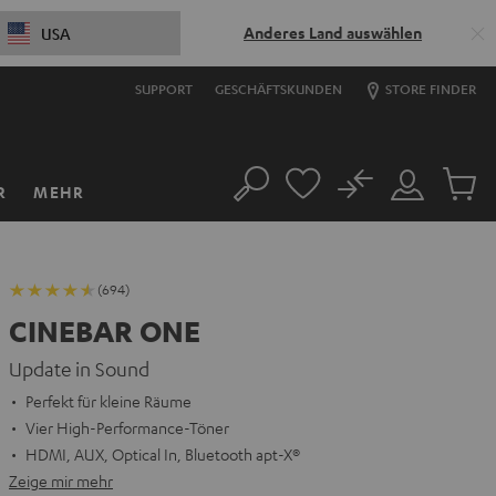
Anderes Land auswählen
USA
SUPPORT
GESCHÄFTSKUNDEN
STORE FINDER
No
R
MEHR
Suche
Mein
Artikel
Konto
im
Warenk
(694)
CINEBAR ONE
Update in Sound
Perfekt für kleine Räume
Vier High-Performance-Töner
HDMI, AUX, Optical In, Bluetooth apt-X®
Zeige mir mehr