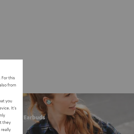
 For this
also from
hat you
vice. It's
nly
Earbuds
t they
really