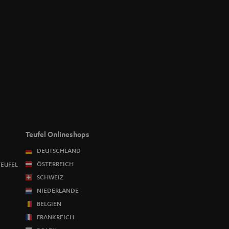
 pushen. Hier die Akkulaufzeiten der Teufel
tzen geliefert.
Teufel Onlineshops
DEUTSCHLAND
ÖSTERREICH
TEUFEL
SCHWEIZ
NIEDERLANDE
BELGIEN
FRANKREICH