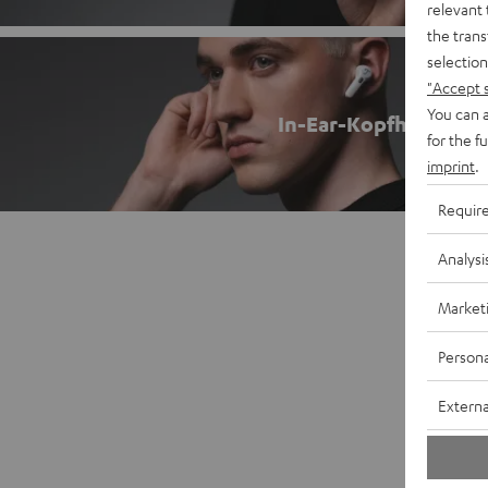
relevant 
the trans
selection
"Accept 
You can a
In-Ear-Kopfhörer
for the f
imprint
.
Requir
Analysi
Market
Persona
Externa