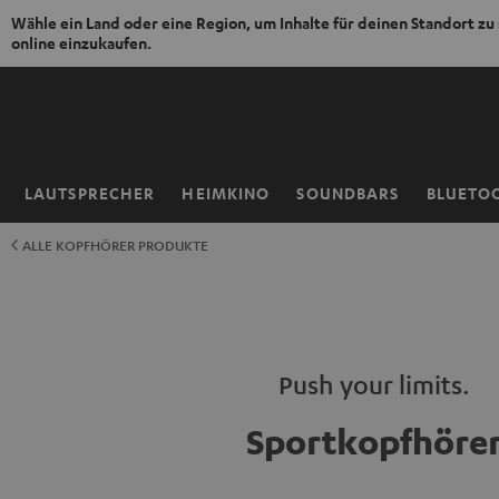
Wähle ein Land oder eine Region, um Inhalte für deinen Standort zu
online einzukaufen.
ZUM
NHALT
RINGEN
LAUTSPRECHER
HEIMKINO
SOUNDBARS
BLUETO
Startseite
ALLE KOPFHÖRER PRODUKTE
Push your limits.
Sportkopfhöre