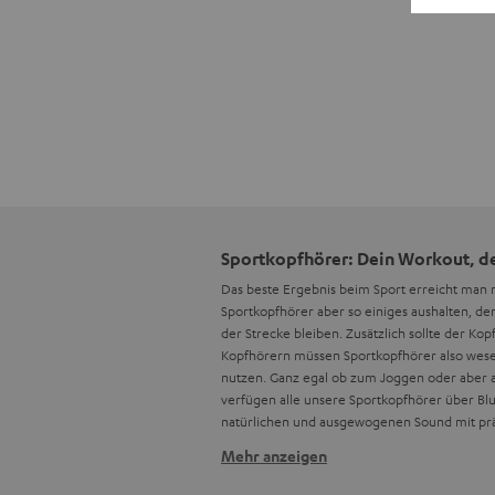
Sportkopfhörer: Dein Workout, d
Das beste Ergebnis beim Sport erreicht man 
Sportkopfhörer aber so einiges aushalten, de
der Strecke bleiben. Zusätzlich sollte der K
Kopfhörern müssen Sportkopfhörer also wesent
nutzen. Ganz egal ob zum Joggen oder aber 
verfügen alle unsere Sportkopfhörer über Blu
natürlichen und ausgewogenen Sound mit prä
Mehr anzeigen
Zu den Merkmalen guter Sportkop