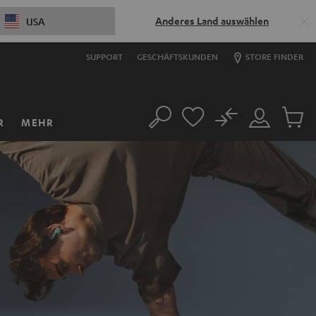
Anderes Land auswählen
USA
SUPPORT
GESCHÄFTSKUNDEN
STORE FINDER
No
R
MEHR
Suche
Mein
Artikel
Konto
im
Warenk