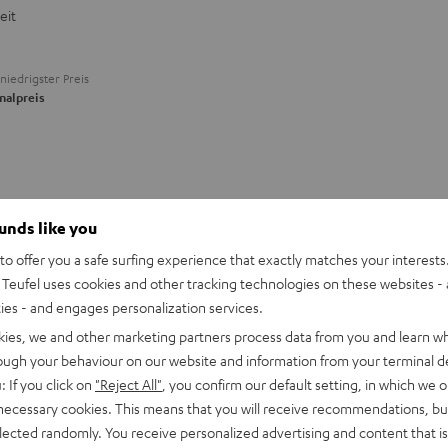
eit
niedrigster Preis
nalpreis
ounds like you
o offer you a safe surfing experience that exactly matches your interests.
Teufel uses cookies and other tracking technologies on these websites - 
ties - and engages personalization services.
kies, we and other marketing partners process data from you and learn w
rough your behaviour on our website and information from your terminal de
: If you click on
"Reject All"
, you confirm our default setting, in which we o
 necessary cookies. This means that you will receive recommendations, bu
elected randomly. You receive personalized advertising and content that is 