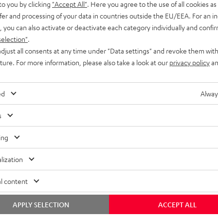
to you by clicking
"Accept All"
. Here you agree to the use of all cookies as 
fer and processing of your data in countries outside the EU/EEA. For an in
, you can also activate or deactivate each category individually and confi
selection"
.
djust all consents at any time under "Data settings" and revoke them with
Wasser
uture. For more information, please also take a look at our
privacy policy
an
ed
Alway
s
ing
lization
l content
APPLY SELECTION
ACCEPT ALL