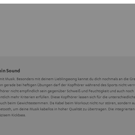
ein Sound
mit Musik. Besonders mit deinem Lieblingssong kannst du dich nochmals an die G
nn gerade bei heftigen Übungen darf der Kopfhörer während des Sports nicht verru
opfhörer nicht empfindlich sein gegenüber Schweiß und Feuchtigkeit und auch noch
lich mehr Kriterien erfüllen. Diese Kopfhörer lassen sich für die unterschiedlich
auch beim Gewichtestemmen. Da Kabel beim Workout nicht nur stören, sondern au
etooth, um deine Musik kabellos in hoher Qualität zu übertragen. Die integrierten
zisem Kickbass.
fhörer gehören: