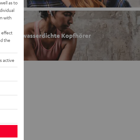
well as to
dividual
rm with
 effect
feste & wasserdichte Kopfhörer
d the
s active