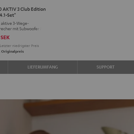
IMA
 AKTIV 3 Club Edition
4.1-Set"
V
, aktive 3-Wege-
recher mit Subwoofer &
rn
SEK
on
Letzter niedrigster Preis
d
ound
K
Originalpreis
LIEFERUMFANG
SUPPORT