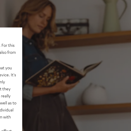
 For this
also from
hat you
vice. It's
nly
t they
really
well as to
dividual
rm with
 effect