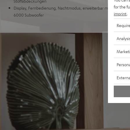
Stoffabdeckungen
for the f
Display, Fernbedienung, Nachtmodus, erweiterbar mit EFFEKT 2 
imprint
.
6000 Subwoofer
Requir
Analysi
Market
Persona
Externa