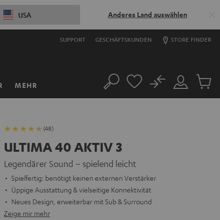
Anderes Land auswählen
USA
SUPPORT
GESCHÄFTSKUNDEN
STORE FINDER
No
R
MEHR
Suche
Mein
Artikel
Konto
im
Warenk
(48)
ULTIMA 40 AKTIV 3
Legendärer Sound – spielend leicht
Spielfertig: benötigt keinen externen Verstärker
Üppige Ausstattung & vielseitige Konnektivität
Neues Design, erweiterbar mit Sub & Surround
Zeige mir mehr