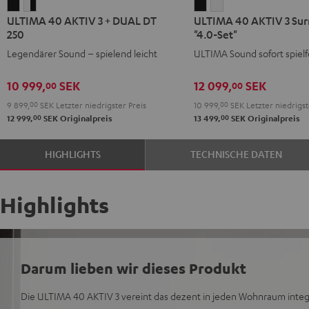
ULTIMA
ULTIMA
ULTIMA
ULTIMA
ULTIMA 40 AKTIV 3 + DUAL DT
ULTIMA 40 AKTIV 3 Sur
40
40
40
40
250
"4.0-Set"
AKTIV
AKTIV
AKTIV
AKTIV
Legendärer Sound – spielend leicht
ULTIMA Sound sofort spielf
3
3
3
3
+
+
Surround
Surround
10 999,
SEK
12 099,
SEK
00
00
DUAL
DUAL
"4.0-
"4.0-
9 899,
00
SEK
Letzter niedrigster Preis
10 999,
00
SEK
Letzter niedrigst
DT
DT
Set"
Set"
00
00
12 999,
SEK
Originalpreis
13 499,
SEK
Originalpreis
250
250
Schwarz
Weiß
Schwarz
Weiß
HIGHLIGHTS
TECHNISCHE DATEN
/
/
Schwarz
Schwarz
Highlights
Darum lieben wir dieses Produkt
Die ULTIMA 40 AKTIV 3 vereint das dezent in jeden Wohnraum integ