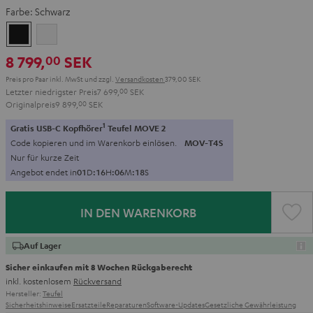
Farbe:
Schwarz
Schwarz
Weiß
8 799,
SEK
00
Preis pro Paar inkl. MwSt
und zzgl.
Versandkosten
379,00 SEK
Letzter niedrigster Preis
7 699,
00
SEK
Originalpreis
9 899,
00
SEK
1
Gratis USB-C Kopfhörer
Teufel MOVE 2
Code kopieren und im Warenkorb einlösen.
MOV-T4S
Nur für kurze Zeit
Angebot endet in
0
1
D
:
1
6
H
:
0
6
M
:
1
7
S
IN DEN WARENKORB
Auf Lager
Sicher einkaufen mit 8 Wochen Rückgaberecht
inkl. kostenlosem
Rückversand
Hersteller:
Teufel
Sicherheitshinweise
Ersatzteile
Reparaturen
Software-Updates
Gesetzliche Gewährleistung