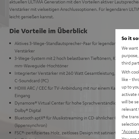
aktuellen ULTIMA Generation mit den Vorteilen aktiver Lautspreche
Verstärker mit vielseitigen Anschlussoptionen. Für legendären ULT
leicht genießen kannst.
Die Vorteile im Überblick
So it s
Aktives 3-Wege-Standlautsprecher-Paar für legendären ULTIMA
We want t
Verstärker
purpose, 
3-Wege-System mit 2 hoch belastbaren Tieftönern, Kevlar-Mittelt
third par
mm-Waveguide-Hochtöner
With coo
Integrierter Verstärker mit 260 Watt Gesamtleistung, Anschlüsse u
like - th
C-Soundcard (PC)
up to you
HDMI ARC / CEC für TV-Anbindung mit nur einem Kabel, Digital-
activate
Eingang
will be s
Dynamore® Virtual Center für hohe Sprachverständlichkeit ohne 
relevant 
Dolby® Digital
the trans
Bluetooth aptX® für Musikstreaming in CD-ähnlicher Qualität z. B
selection
(lippensynchron)
"Accept 
FSC®-zertifiziertes Holz, zeitloses Design mit satinierter Lackfro
You can a