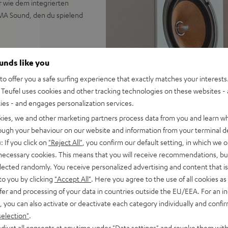
r wie dem integrierten
IMA Sound, den du spielend
ounds like you
 Sound ohne externen
o offer you a safe surfing experience that exactly matches your interests.
Teufel uses cookies and other tracking technologies on these websites - 
öner mit Phase-Plug, 25-
ties - and engages personalization services.
kies, we and other marketing partners process data from you and learn w
.a. für TV, Vinylplayer, USB-
rough your behaviour on our website and information from your terminal de
: If you click on
"Reject All"
, you confirm our default setting, in which we o
optischer Eingang, AUX-
 necessary cookies. This means that you will receive recommendations, bu
elected randomly. You receive personalized advertising and content that is 
Center-Speaker, unterstützt
to you by clicking
"Accept All"
. Here you agree to the use of all cookies as 
fer and processing of your data in countries outside the EU/EEA. For an in
. von Spotify & YouTube
, you can also activate or deactivate each category individually and confi
selection"
.
nt und wertigen
djust all consents at any time under "Data settings" and revoke them with