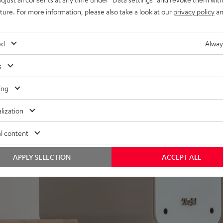
uture. For more information, please also take a look at our
privacy policy
an
Rearboxen & T 10 oder S
ed
Alway
s
ing
lization
l content
APPLY SELECTION
ACCEPT ALL