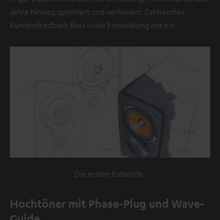
b
Jahre hinweg optimiert und verfeinert. Zahlreiches
e
Kundenfeedback floss in die Entwicklung mit ein.
f
i
n
d
e
t
s
i
c
h
e
i
Die ersten Entwürfe.
n
V
Hochtöner mit Phase-Plug und Wave-
i
Guide
d