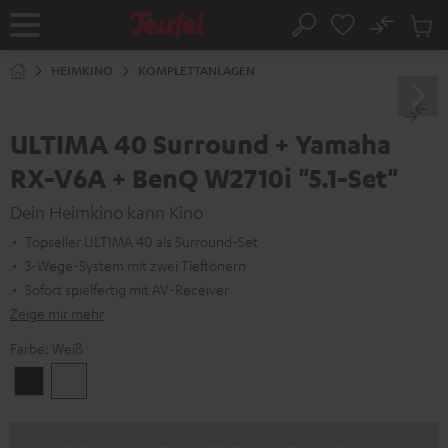
ZUM
NHALT
No
Abs
Startseite
Suche
RINGEN
Artike
im
HEIMKINO
KOMPLETTANLAGEN
Waren
ULTIMA 40 Surround + Yamaha
RX-V6A + BenQ W2710i "5.1-Set"
Dein Heimkino kann Kino
Topseller ULTIMA 40 als Surround-Set
3-Wege-System mit zwei Tieftönern
Sofort spielfertig mit AV-Receiver
Zeige mir mehr
Farbe:
Weiß
Schwarz
Weiß