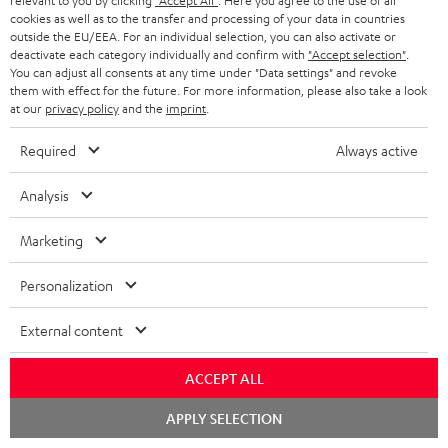
relevant to you by clicking
"Accept All"
. Here you agree to the use of all
n
Safety Booklet: T 10 Subwoofer
cookies as well as to the transfer and processing of your data in countries
outside the EU/EEA. For an individual selection, you can also activate or
Bedienungsanleitung: Yamaha RX-V6A
deactivate each category individually and confirm with
"Accept selection"
.
You can adjust all consents at any time under "Data settings" and revoke
Quick Start Guide: Yamaha RX-V6A
them with effect for the future. For more information, please also take a look
at our
privacy policy
and the
imprint
.
Konformitätserklärung: BenQ Beamer W2710i
Required
Always active
Bedienungsanleitung: BenQ Beamer W2710i
Analysis
Marketing
P
Hilfe zu diesem Produkt
r
Personalization
o
External content
d
I
Gesetzliche Gewährleistung
u
ACCEPT ALL
n
k
Chat
APPLY SELECTION
f
starten
t