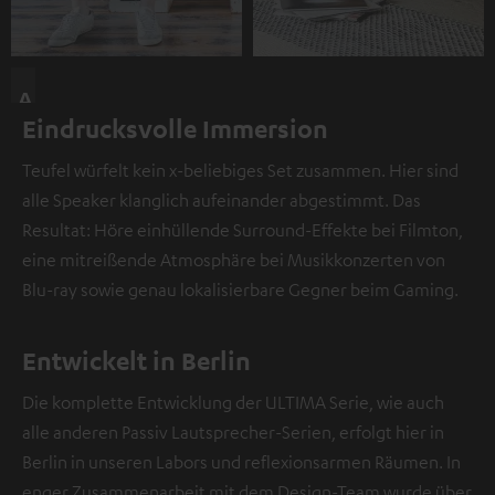
A
Eindrucksvolle Immersion
n
d
Teufel würfelt kein x-beliebiges Set zusammen. Hier sind
i
alle Speaker klanglich aufeinander abgestimmt. Das
e
Resultat: Höre einhüllende Surround-Effekte bei Filmton,
s
eine mitreißende Atmosphäre bei Musikkonzerten von
e
Blu-ray sowie genau lokalisierbare Gegner beim Gaming.
r
S
t
Entwickelt in Berlin
e
Die komplette Entwicklung der ULTIMA Serie, wie auch
l
alle anderen Passiv Lautsprecher-Serien, erfolgt hier in
l
Berlin in unseren Labors und reflexionsarmen Räumen. In
e
enger Zusammenarbeit mit dem Design-Team wurde über