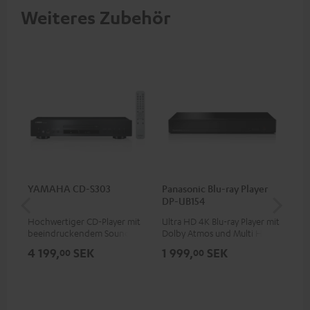
Weiteres Zubehör
YAMAHA CD-S303
Panasonic Blu-ray Player
30
DP-UB154
C2
Hochwertiger CD-Player mit
Ultra HD 4K Blu-ray Player mit
Lau
beeindruckendem Sound und
Dolby Atmos und Multi HDR-
wertiger Verarbeitung
Unterstützung inklusive
4 199,
SEK
1 999,
SEK
64
00
00
HDR10+ für eine überragende
Bildqualität mit lebensechten
Kontrasten und Farben