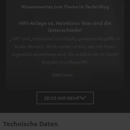
der
Wissenswertes zum Thema im Teufel Blog
Datenschutzerklärung
unter
HiFi-Anlage vs. Heimkino: Was sind die
I
Unterschiede?
zu
„HiFi“ und „Heimkino“ sind häufig genannte Begriffe im
finden
.
Audio-Bereich. Nicht immer ist klar, was mit ihnen
eigentlich bezeichnet wird. Wir erklären dir im Teufel
Blog die Grundbegriffe.
Jetzt lesen
ZEIGE MIR MEHR
Technische Daten