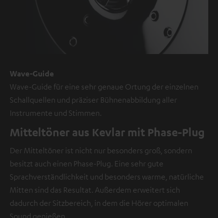
Inhalt
kann
hier
mit
nur
einem
Wave-Guide
Klick
Wave-Guide für eine sehr genaue Ortung der einzelnen
angezeigt
Schallquellen und präziser Bühnenabbildung aller
werden.
Instrumente und Stimmen.
Mit
Mitteltöner aus Kevlar mit Phase-Plug
dem
Der Mitteltöner ist nicht nur besonders groß, sondern
Anklicken
besitzt auch einen Phase-Plug. Eine sehr gute
des
Sprachverständlichkeit und besonders warme, natürliche
Inhalts
Mitten sind das Resultat. Außerdem erweitert sich
wird
dadurch der Sitzbereich, in dem die Hörer optimalen
zugestimmt,
Sound genießen.
dass