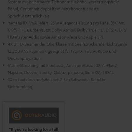
System mit belastbaren Tieftönern für hohe, verzerrungsfreie
Pegel, Center mit doppeltem Mitteltöner für beste
Sprachverständlichkeit
Yamaha RX-V6A liefert 125 W Ausgangsleistung pro Kanal (8 Ohm,
0.9% THD), unterstützt Dolby Atmos, Dolby True HD, DTS:X, DTS-
HD Master Audio sowie Amazon Alexa und Apple Siri
4K UHD-Beamer der Oberklasse mit beeindruckender Lichtstärke
(2.200 ANSI-Lumen), geeignet für Front-, Tisch-, Rück- und
Deckenprojektion
Musik-Streaming mit Bluetooth, Amazon Music HD, AirPlay 2,
Napster, Deezer, Spotify, Qobuz, pandora, SiriusXM, TIDAL
30 m Lautsprecherkabel und 2,5 m Subwoofer Kabel im
Lieferumfang
"If you’re looking for a full