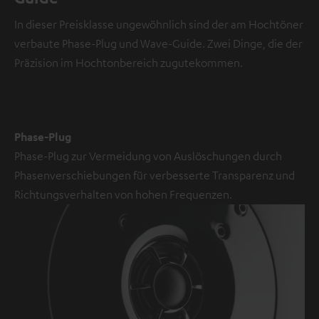
e
In dieser Preisklasse ungewöhnlich sind der am Hochtöner
o
verbaute Phase-Plug und Wave-Guide. Zwei Dinge, die der
Präzision im Hochtonbereich zugutekommen.
NMALIG
STIMMEN
UND
Externe Inhalte
ZEIGEN
immer anzeigen? In
Phase-Plug
den
Daten‑Einstellungen
Phase-Plug zur Vermeidung von Auslöschungen durch
aktivieren
Phasenverschiebungen für verbesserte Transparenz und
YouTube-/Vimeo-
Richtungsverhalten von hohen Frequenzen.
Videos
sind
externe
Inhalte.
Der
externe