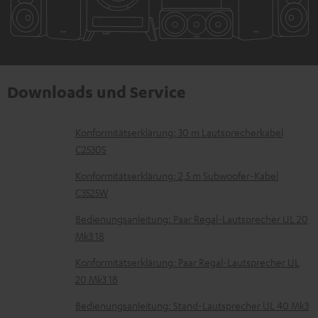
Downloads und Service
D
Konformitätserklärung: 30 m Lautsprecherkabel
C2530S
o
k
Konformitätserklärung: 2,5 m Subwoofer-Kabel
C3525W
u
m
Bedienungsanleitung: Paar Regal-Lautsprecher UL 20
Mk3 18
e
n
Konformitätserklärung: Paar Regal-Lautsprecher UL
t
20 Mk3 18
e
Bedienungsanleitung: Stand-Lautsprecher UL 40 Mk3