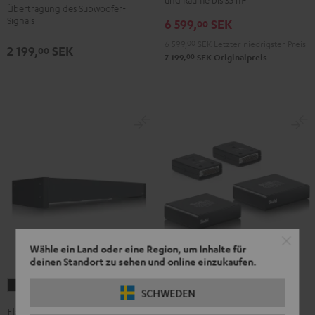
Übertragung des Subwoofer-
Signals
6 599,
SEK
00
6 599,
00
SEK
Letzter niedrigster Preis
2 199,
SEK
00
00
7 199,
SEK
Originalpreis
Wähle ein Land oder eine Region, um Inhalte für
deinen Standort zu sehen und online einzukaufen.
Subwoofer
Flach-
SCHWEDEN
Wireless
Subwoofer Wireless Maker
Subwoofer
Flach-Subwoofer T 4000
System 6 THX
Maker