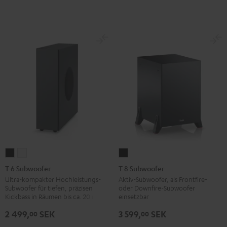
T
T
T
6
6
8
T 6 Subwoofer
T 8 Subwoofer
Subwoofer
Subwoofer
Subwoofer
Ultra-kompakter Hochleistungs-
Aktiv-Subwoofer, als Frontfire-
Subwoofer für tiefen, präzisen
oder Downfire-Subwoofer
Schwarz
Weiß
Schwarz
Kickbass in Räumen bis ca. 20 m²
einsetzbar
2 499,
SEK
3 599,
SEK
00
00