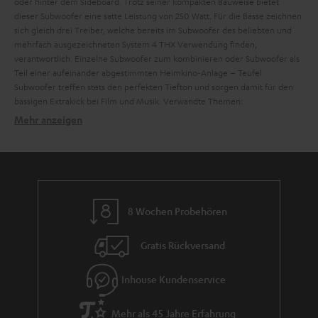
oder hinter dem Sideboard. Trotz seiner kompakten Bauweise bietet
dieser Subwoofer eine satte Leistung von 250 Watt. Für die Bässe zeichnen
sich gleich drei Treiber, welche bereits im Subwoofer des beliebten und
mehrfach ausgezeichneten System 4 THX Verwendung finden,
verantwortlich.
Einzelne Subwoofer zum kombinieren oder Subwoofer als
Teil einer aufeinander abgestimmten Heimkino-Anlage – Teufel
Subwoofer treffen stets den perfekten Tiefton und sorgen damit für den
bassigen Extrakick bei Film und Musik.
Verwandte Themen:
Mehr anzeigen
Subwoofer richtig anschließen und einstellen
Satelliten
Lautsprecherkabel
Cinch-Kabel
Funk
So geht es: Subwoofer richtig anschließen
Subwoofer aufstellen: Tipps für die perfekte Position
Aktive Subwoofer dank integriertem Verstärker
8 Wochen Probehören
AV-Receivers
Gratis Rückversand
Woofer Einzelkomponenten – individuelle Bass-
Performance Deluxe
Inhouse Kundenservice
Downfire Subwoofer – Wenn der Bass den Boden nutzt
Mehr als 45 Jahre Erfahrung