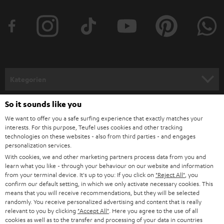
Kategorien
HEIMKINO
So it sounds like you
Unternehmen
We want to offer you a safe surfing experience that exactly matches your
HEIMKINO-KOMPLETTANLAGEN
interests. For this purpose, Teufel uses cookies and other tracking
SUPPORT
Teufel Onlineshops
technologies on these websites - also from third parties - and engages
personalization services.
SOUNDBARS
KARRIERE
With cookies, we and other marketing partners process data from you and
DEUTSCHLAND
learn what you like - through your behaviour on our website and information
STEREO
PRESSE & MARKETING
from your terminal device. It's up to you: If you click on
"Reject All"
, you
confirm our default setting, in which we only activate necessary cookies. This
ÖSTERREICH
SMART HOME
means that you will receive recommendations, but they will be selected
GESCHÄFTSKUNDEN
randomly. You receive personalized advertising and content that is really
relevant to you by clicking
"Accept All"
. Here you agree to the use of all
SCHWEIZ
BLUETOOTH-LAUTSPRECHER
PARTNERPROGRAMM
cookies as well as to the transfer and processing of your data in countries