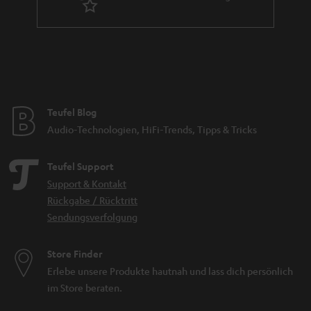
Flach-Subwoofer – Platz ist überall
Viel Bass für wenig Geld - Subwoofer von Lautsprecher
Teufel
Teufel Blog
2.1 Soundsystem
Audio-Technologien, HiFi-Trends, Tipps & Tricks
5.1 Soundsystem
7.1 Soundsystem
Teufel Support
Support & Kontakt
Rückgabe / Rücktritt
Sendungsverfolgung
Store Finder
Erlebe unsere Produkte hautnah und lass dich persönlich
im Store beraten.