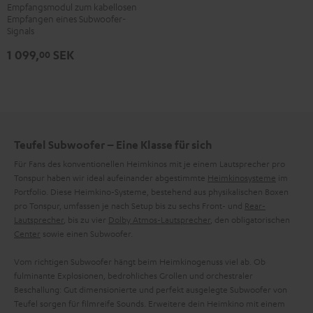
Receiver
Empfangsmodul zum kabellosen
Empfangen eines Subwoofer-
Schwarz
Signals
1 099,
SEK
00
Teufel Subwoofer – Eine Klasse für sich
Für Fans des konventionellen Heimkinos mit je einem Lautsprecher pro
Tonspur haben wir ideal aufeinander abgestimmte
Heimkinosysteme
im
Portfolio. Diese Heimkino-Systeme, bestehend aus physikalischen Boxen
pro Tonspur, umfassen je nach Setup bis zu sechs Front- und
Rear-
Lautsprecher
, bis zu vier
Dolby Atmos-Lautsprecher
, den obligatorischen
Center
sowie einen Subwoofer.
Vom richtigen Subwoofer hängt beim Heimkinogenuss viel ab. Ob
fulminante Explosionen, bedrohliches Grollen und orchestraler
Beschallung: Gut dimensionierte und perfekt ausgelegte Subwoofer von
Teufel sorgen für filmreife Sounds. Erweitere dein Heimkino mit einem