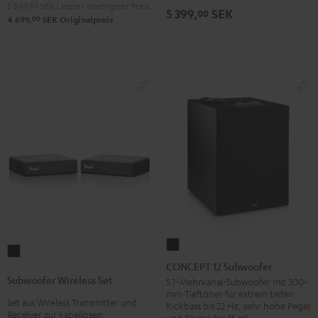
3 849,
00
SEK
Letzter niedrigster Preis
5 399,
SEK
00
00
4 699,
SEK
Originalpreis
CONCEPT
Subwoofer
12
CONCEPT 12 Subwoofer
Wireless
Subwoofer
Subwoofer Wireless Set
5.1-Mehrkanal-Subwoofer mit 300-
Set
mm-Tieftöner für extrem tiefen
Schwarz
Set aus Wireless Transmitter und
Schwarz
Kickbass bis 22 Hz, sehr hohe Pegel
Receiver zur kabellosen
und Räume bis 35 m²