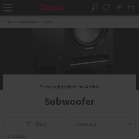
ZUM
NHALT
No
Abs
Startseite
Suche
RINGEN
Artike
im
ALLE ZUBEHÖR PRODUKTE
Waren
Tiefdruckgebiete im Anflug
Subwoofer
Filtern
13 Produkte