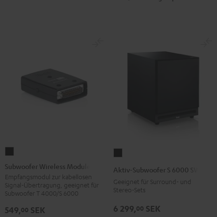
Subwoofer
Aktiv-
Wireless
Subwoofer
Subwoofer Wireless Module
Aktiv-Subwoofer S 6000 SW
Module
S
Empfangsmodul zur kabellosen
Geeignet für Surround- und
Signal-Übertragung, geeignet für
Schwarz
6000
Stereo-Sets
Subwoofer T 4000/S 6000
Version
SW
6 299,
SEK
00
549,
SEK
00
Schwarz