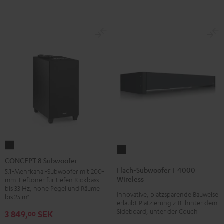
CONCEPT
Flach-
8
CONCEPT 8 Subwoofer
Subwoofer
Subwoofer
Flach-Subwoofer T 4000
5.1-Mehrkanal-Subwoofer mit 200-
T
Wireless
mm-Tieftöner für tiefen Kickbass
Schwarz
4000
bis 33 Hz, hohe Pegel und Räume
Innovative, platzsparende Bauweise
bis 25 m²
Wireless
erlaubt Platzierung z.B. hinter dem
Schwarz
Sideboard, unter der Couch
3 849,
SEK
00