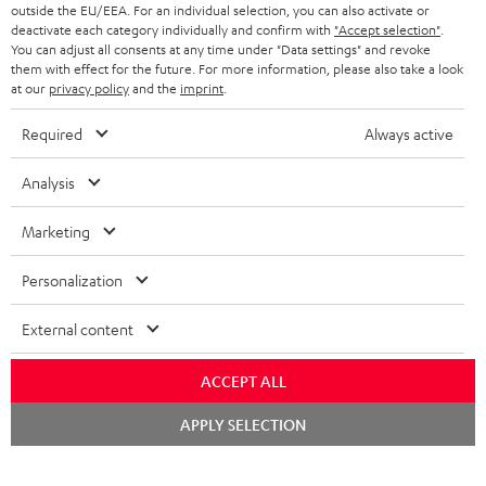
outside the EU/EEA. For an individual selection, you can also activate or
KOPFHÖRER
deactivate each category individually and confirm with
"Accept selection"
.
NIEDERLANDE
BLOG
You can adjust all consents at any time under "Data settings" and revoke
them with effect for the future. For more information, please also take a look
BLUETOOTH-KOPFHÖRER
NEWSLETTER
at our
privacy policy
and the
imprint
.
BELGIEN
STEREOANLAGEN
STORES
Required
Always active
FRANKREICH
LAUTSPRECHER
DEINE VORTEILE BEI TEUFEL
Analysis
POLEN
ULTIMA-SERIE
TEUFEL STORY
Marketing
Technische Änderungen, Tippfehler und Irrtum vorbehalten. Das auf unseren
IN-EAR-KOPFHÖRER
SPANIEN
UNSER MANAGEMENT
Fotos abgebildete Zubehör ist nicht im Lieferumfang enthalten. Etwaige
Personalization
Entsorgungsgebühren für Batterien sind im Preis inbegriffen.
FANSHOP
NACHHALTIGKEIT
External content
ITALIEN
©2026 Lautsprecher Teufel GmbH - All rights reserved.
NEUHEITEN
UNSERE WERTE
ACCEPT ALL
USA
Impressum
AGB
Datenschutz
Daten-Einstellungen
EU Data Act
BARRIEREFREIHEIT
Chat
Vertrag widerrufen
APPLY SELECTION
starten
WEITERE LÄNDER