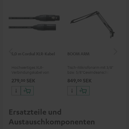
5,0 m Cordial XLR-Kabel
BOOM ARM
TR
Hochwertiges XLR-
Tisch-Mikrofonarm mit 3/8"
Tri
Verbindungskabel von
bzw. 5/8"Gewindeanschluss
Mik
Cordial
für Mikrofone (z. B. Shure
Fot
279,
SEK
849,
SEK
44
00
00
MV7) zur optimalen
Han
Positionierung und damit
Gew
einer bestmöglichen
Übertragung
Ersatzteile und
Austauschkomponenten