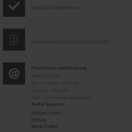
d
d
I
t
Gesetzliche Gewährleistung
u
u
n
e
k
c
f
r
t
t
o
l
F
.
A
Audio-Lexikon: Fachbegriffe schnell erklärt
r
a
A
s
u
m
d
Q
u
d
a
e
s
p
i
K
Persönliche Kaufberatung
t
n
p
o
o
+49 30 217 84 217
i
o
Mo – Fr 08:00 – 19:00 Uhr
-
n
o
Sa 09:00 – 17:30 Uhr
r
L
t
n
Sonn- und Feiertage geschlossen
t
e
a
e
Teufel Support
.
x
k
n
Häufige Fragen
l
i
Kontakt
t
z
Store Finder
i
k
d
u