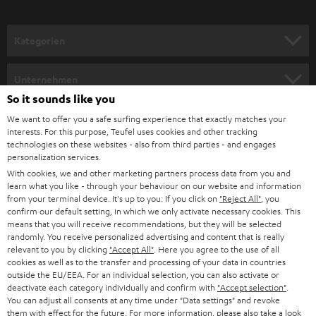
Kategorien
HEIMKINO
Unternehmen
So it sounds like you
HEIMKINO-KOMPLETTANLAGEN
SUPPORT
Teufel Onlineshops
We want to offer you a safe surfing experience that exactly matches your
interests. For this purpose, Teufel uses cookies and other tracking
SOUNDBARS
KARRIERE
technologies on these websites - also from third parties - and engages
DEUTSCHLAND
personalization services.
STEREO
With cookies, we and other marketing partners process data from you and
PRESSE & MARKETING
learn what you like - through your behaviour on our website and information
ÖSTERREICH
SMART HOME
from your terminal device. It's up to you: If you click on
"Reject All"
, you
GESCHÄFTSKUNDEN
confirm our default setting, in which we only activate necessary cookies. This
means that you will receive recommendations, but they will be selected
SCHWEIZ
BLUETOOTH-LAUTSPRECHER
PARTNERPROGRAMM
randomly. You receive personalized advertising and content that is really
relevant to you by clicking
"Accept All"
. Here you agree to the use of all
KOPFHÖRER
cookies as well as to the transfer and processing of your data in countries
NIEDERLANDE
BLOG
outside the EU/EEA. For an individual selection, you can also activate or
deactivate each category individually and confirm with
"Accept selection"
.
BLUETOOTH-KOPFHÖRER
NEWSLETTER
You can adjust all consents at any time under "Data settings" and revoke
BELGIEN
them with effect for the future. For more information, please also take a look