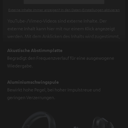
Externe Inhalte immer anzeigen? In den Daten‑Einstellungen aktivieren
YouTube-/Vimeo-Videos sind externe Inhalte. Der
externe Inhalt kann hier mit nur einem Klick angezeigt
werden. Mit dem Anklicken des Inhalts wird zugestimmt,
dass externe Inhalte angezeigt werden. Dabei können
Akustische Abstimmplatte
personenbezogene Daten an Drittplattformen
Begradigt den Frequenzverlauf für eine ausgewogene
übermittelt werden.
Weitere Informationen sind in der
Wiedergabe.
Datenschutzerklärung unter I zu finden
.
Aluminiumschwingspule
Bewirkt hohe Pegel, bei hoher Impulstreue und
geringen Verzerrungen.