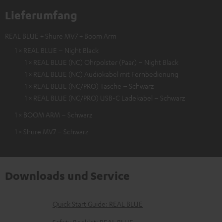
Lieferumfang
REAL BLUE + Shure MV7 + Boom Arm
1 × REAL BLUE – Night Black
1 × REAL BLUE (NC) Ohrpolster (Paar) – Night Black
1 × REAL BLUE (NC) Audiokabel mit Fernbedienung
1 × REAL BLUE (NC/PRO) Tasche – Schwarz
1 × REAL BLUE (NC/PRO) USB-C Ladekabel – Schwarz
1 × BOOM ARM – Schwarz
1 × Shure MV7 – Schwarz
Downloads und Service
D
Quick Start Guide: REAL BLUE
o