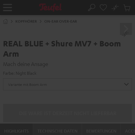
ZUM
NHALT
No
Abs
Startseite
Suche
RINGEN
Artike
im
KOPFHÖRER
ON-EAR OVER-EAR
Waren
REAL BLUE + Shure MV7 + Boom
Arm
Mach deine Ansage
Farbe:
Night Black
DIE WARE IST DERZEIT NICHT LIEFERBAR
HIGHLIGHTS
TECHNISCHE DATEN
BEWERTUNGEN
ACCE