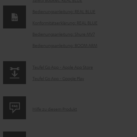
Safety Booklet: REAL BLUE
k
Bedienungsanleitung: REAL BLUE
u
Konformitätserklärung: REAL BLUE
m
e
Bedienungsanleitung: Shure MV7
n
Bedienungsanleitung: BOOM ARM
t
e
p
Teufel Go App - Apple App Store
z
a
Teufel Go App - Google Play
u
g
m
e
H
.
e
P
Hilfe zu diesem Produkt
p
r
r
r
u
o
o
n