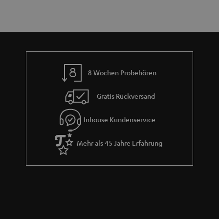
d
a
n
t
i
e
8 Wochen Probehören
Gratis Rückversand
Inhouse Kundenservice
Mehr als 45 Jahre Erfahrung