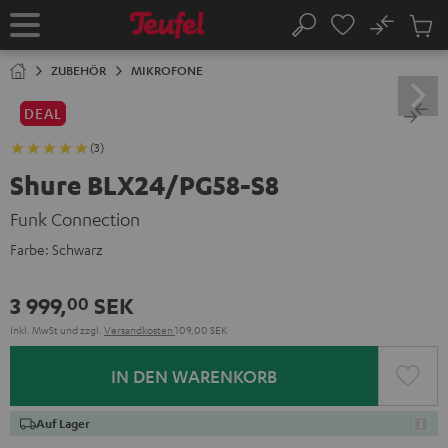
ZUM
NHALT
No
Abs
Startseite
Suche
RINGEN
Artike
im
ZUBEHÖR
MIKROFONE
Waren
DEAL
(3)
Shure BLX24/PG58-S8
Funk Connection
Farbe:
Schwarz
3 999,
SEK
00
Inkl. MwSt
und zzgl.
Versandkosten
109,00 SEK
IN DEN WARENKORB
Auf Lager