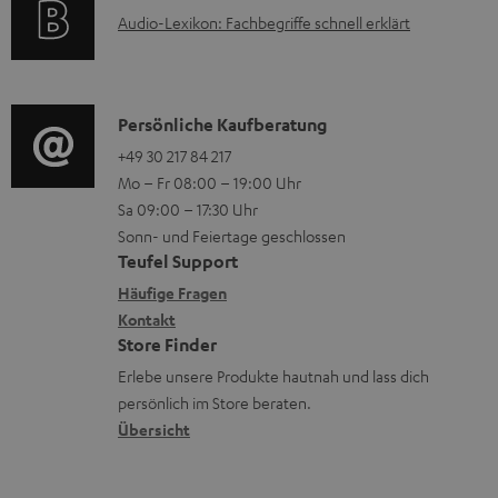
t
u
A
Audio-Lexikon: Fachbegriffe schnell erklärt
r
i
n
u
m
o
t
d
a
n
e
i
K
Persönliche Kaufberatung
t
e
r
o
o
+49 30 217 84 217
i
n
l
Mo – Fr 08:00 – 19:00 Uhr
-
n
o
z
a
Sa 09:00 – 17:30 Uhr
L
t
n
u
Sonn- und Feiertage geschlossen
d
e
a
e
Teufel Support
m
e
x
k
n
Häufige Fragen
V
n
i
Kontakt
t
z
e
Store Finder
k
d
u
r
Erlebe unsere Produkte hautnah und lass dich
o
a
r
s
persönlich im Store beraten.
n
t
G
Übersicht
a
e
a
n
n
r