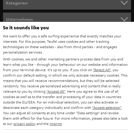
Kategorien
HEIMKINO
Unternehmen
So it sounds like you
HEIMKINO-KOMPLETTANLAGEN
SUPPORT
Teufel Onlineshops
We want to offer you a safe surfing experience that exactly matches your
interests. For this purpose, Teufel uses cookies and other tracking
SOUNDBARS
KARRIERE
technologies on these websites - also from third parties - and engages
DEUTSCHLAND
personalization services.
STEREO
With cookies, we and other marketing partners process data from you and
PRESSE & MARKETING
learn what you like - through your behaviour on our website and information
ÖSTERREICH
SMART HOME
from your terminal device. It's up to you: If you click on
"Reject All"
, you
GESCHÄFTSKUNDEN
confirm our default setting, in which we only activate necessary cookies. This
means that you will receive recommendations, but they will be selected
SCHWEIZ
BLUETOOTH-LAUTSPRECHER
PARTNERPROGRAMM
randomly. You receive personalized advertising and content that is really
relevant to you by clicking
"Accept All"
. Here you agree to the use of all
KOPFHÖRER
cookies as well as to the transfer and processing of your data in countries
NIEDERLANDE
BLOG
outside the EU/EEA. For an individual selection, you can also activate or
deactivate each category individually and confirm with
"Accept selection"
.
BLUETOOTH-KOPFHÖRER
NEWSLETTER
You can adjust all consents at any time under "Data settings" and revoke
BELGIEN
them with effect for the future. For more information, please also take a look
STEREOANLAGEN
at our
privacy policy
and the
imprint
.
STORES
FRANKREICH