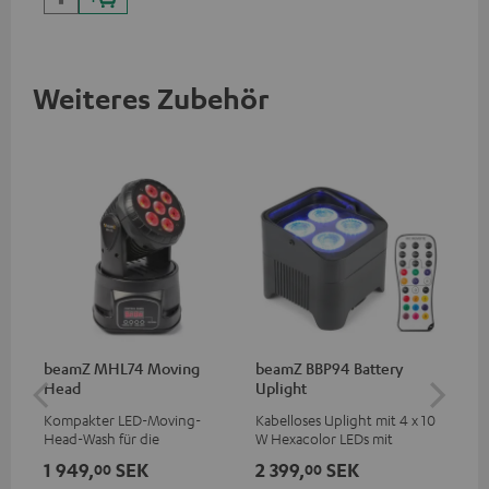
Weiteres Zubehör
beamZ MHL74 Moving
beamZ BBP94 Battery
be
Head
Uplight
Bar
Kompakter LED-Moving-
Kabelloses Uplight mit 4 x 10
LED
Head-Wash für die
W Hexacolor LEDs mit
LED
professionelle Ausleuchtung
RGBWA-UV: grenzenlose
und
1 949,
SEK
2 399,
SEK
1 
00
00
deiner Show
Farbvielfalt & Schwarzlicht