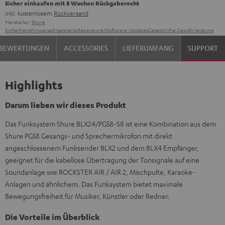
Sicher einkaufen mit 8 Wochen Rückgaberecht
inkl. kostenlosem
Rückversand
Hersteller:
Shure
Sicherheitshinweise
Ersatzteile
Reparaturen
Software-Updates
Gesetzliche Gewährleistung
BEWERTUNGEN
ACCESSORIES
LIEFERUMFANG
SUPPORT
Highlights
Darum lieben wir dieses Produkt
Das Funksystem Shure BLX24/PG58-S8 ist eine Kombination aus dem
Shure PG58 Gesangs- und Sprechermikrofon mit direkt
angeschlossenem Funksender BLX2 und dem BLX4 Empfänger,
geeignet für die kabellose Übertragung der Tonsignale auf eine
Soundanlage wie ROCKSTER AIR / AIR 2, Mischpulte, Karaoke-
Anlagen und ähnlichem. Das Funksystem bietet maximale
Bewegungsfreiheit für Musiker, Künstler oder Redner.
Die Vorteile im Überblick