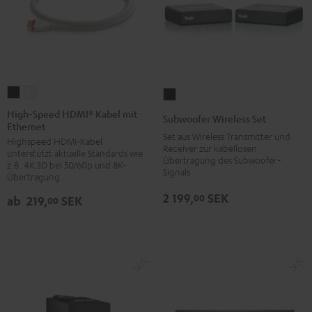
High-
High-
Subwoofer
Speed
Speed
Wireless
High-Speed HDMI® Kabel mit
Subwoofer Wireless Set
Ethernet
HDMI®
HDMI®
Set
Set aus Wireless Transmitter und
Highspeed HDMI-Kabel
Kabel
Kabel
Schwarz
Receiver zur kabellosen
unterstützt aktuelle Standards wie
mit
mit
Übertragung des Subwoofer-
z.B. 4K 3D bei 50/60p und 8K-
Signals
Ethernet
Ethernet
Übertragung
Schwarz
Weiß
2 199,
SEK
00
ab
219,
SEK
00