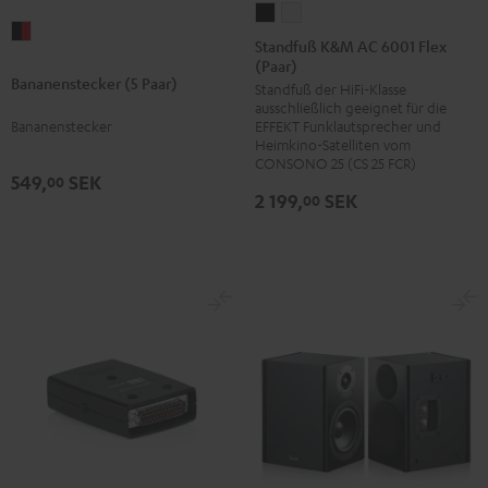
Standfuß
Standfuß
Bananenstecker
K&M
K&M
Standfuß K&M AC 6001 Flex
(5
(Paar)
AC
AC
Bananenstecker (5 Paar)
Paar)
Standfuß der HiFi-Klasse
6001
6001
ausschließlich geeignet für die
Schwarz
Flex
Flex
Bananenstecker
EFFEKT Funklautsprecher und
/
(Paar)
(Paar)
Heimkino-Satelliten vom
Rot
CONSONO 25 (CS 25 FCR)
Schwarz
Weiß
549,
SEK
00
2 199,
SEK
00