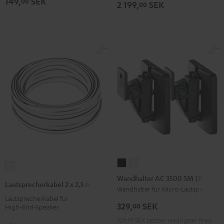
149,
SEK
00
2 199,
SEK
00
(Paar)
(Paar)
Schwarz
Weiß
Wandhalter
Wandhalter
Lautsprecherkabel
AC
AC
Wandhalter AC 3500 SM (Paar)
2
Lautsprecherkabel 2 x 2,5 mm²
3500
3500
Wandhalter für Micro-Lautsprecher
x
Lautsprecherkabel für
SM
SM
2,5
329,
SEK
00
High‑End‑Speaker
(Paar)
(Paar)
mm²
329,
00
SEK
Letzter niedrigster Preis
Schwarz
Weiß