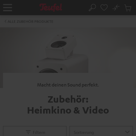
ZUM
NHALT
No
Abs
Startseite
Suche
RINGEN
Artike
im
ALLE ZUBEHÖR PRODUKTE
Waren
Macht deinen Sound perfekt.
Zubehör:
Heimkino & Video
Filtern