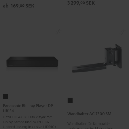
Ethernet
Ethernet
3 299,
SEK
00
ab
169,
SEK
00
Schwarz
Weiß
Panasonic
Wandhalter
Blu-
Panasonic Blu-ray Player DP-
AC
UB154
ray
Wandhalter AC 7500 SM
7500
Ultra HD 4K Blu-ray Player mit
Player
SM
Dolby Atmos und Multi HDR-
Wandhalter für Kompakt-
DP-
Unterstützung inklusive HDR10+
Schwarz
Lautsprecher im klassischen