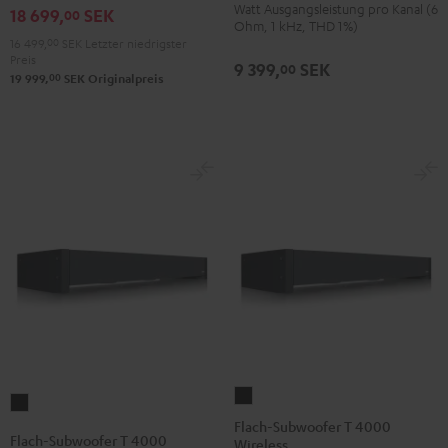
Schwarz
Watt Ausgangsleistung pro Kanal (6
18 699,
SEK
Surround"
Surround"
00
Ohm, 1 kHz, THD 1%)
Anthrazit
Weiß
16 499,
00
SEK
Letzter niedrigster
Preis
/
9 399,
SEK
00
00
19 999,
SEK
Originalpreis
Schwarz
Flach-
Flach-
Subwoofer
Flach-Subwoofer T 4000
Subwoofer
Flach-Subwoofer T 4000
Wireless
T