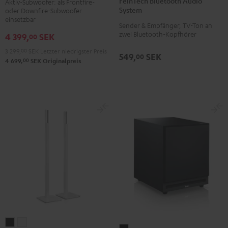
Subwoofer
FeinTech Bluetooth Audio
Aktiv-Subwoofer: als Frontfire-
Audio
System
oder Downfire-Subwoofer
Schwarz
System
einsetzbar
Sender & Empfänger, TV-Ton an
Schwarz
zwei Bluetooth-Kopfhörer
4 399,
SEK
00
3 299,
00
SEK
Letzter niedrigster Preis
549,
SEK
00
00
4 699,
SEK
Originalpreis
Standfuß
Standfuß