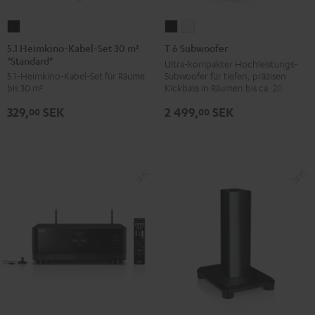
5.1
T
T
Heimkino-
6
6
5.1 Heimkino-Kabel-Set 30 m²
T 6 Subwoofer
"Standard"
Kabel-
Subwoofer
Subwoofer
Ultra-kompakter Hochleistungs-
Subwoofer für tiefen, präzisen
5.1-Heimkino-Kabel-Set für Räume
Set
Schwarz
Weiß
Kickbass in Räumen bis ca. 20 m²
bis 30 m²
30
2 499,
SEK
329,
SEK
m²
00
00
"Standard"
Schwarz