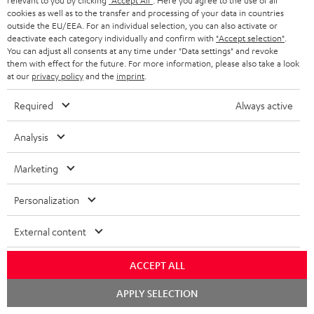
relevant to you by clicking
"Accept All"
. Here you agree to the use of all
Schwarz
Silber-
5.2-AV-Receiver der Oberklasse mit
Standfuß AC 3001 SP
3001
cookies as well as to the transfer and processing of your data in countries
85 Watt Ausgangsleistung pro
Gold
outside the EU/EEA. For an individual selection, you can also activate or
SP
Kanal
Standfuß der HiFi-Klasse für Säulen-
deactivate each category individually and confirm with
"Accept selection"
.
und Micro-Lautsprecher
Schwarz
7 149,
You can adjust all consents at any time under "Data settings" and revoke
SEK
00
Deal
them with effect for the future. For more information, please also take a look
8 299,
00
SEK
Letzter niedrigster Preis
849,
SEK
at our
privacy policy
and the
imprint
.
00
00
8 299,
SEK
UVP
Required
Always active
Analysis
Marketing
Personalization
External content
ACCEPT ALL
Chat
APPLY SELECTION
starten
Standfuß
Subwoofer