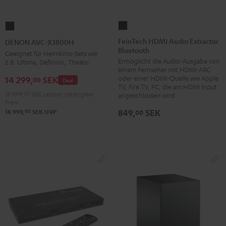
FeinTech
DENON
HDMI
AVC-
FeinTech HDMI Audio Extractor
DENON AVC-X3800H
Bluetooth
Audio
X3800H
Geeignet für Heimkino-Sets wie
Ermöglicht die Audio-Ausgabe von
z.B. Ultima, Definion, Theater
Extractor
Schwarz
einem Fernseher mit HDMI-ARC
Bluetooth
oder einer HDMI-Quelle wie Apple
14 299,
SEK
00
Deal
Schwarz
TV, Fire TV, PC, die am HDMI Input
18 999,
00
SEK
Letzter niedrigster
angeschlossen wird
Preis
849,
SEK
00
18 999,
SEK
UVP
00