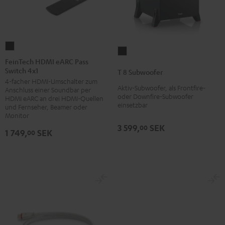
FeinTech
T
HDMI
FeinTech HDMI eARC Pass
8
Switch 4x1
eARC
T 8 Subwoofer
Subwoofer
4-facher HDMI-Umschalter zum
Pass
Schwarz
Aktiv-Subwoofer, als Frontfire-
Anschluss einer Soundbar per
Switch
oder Downfire-Subwoofer
HDMI eARC an drei HDMI-Quellen
einsetzbar
4x1
und Fernseher, Beamer oder
Monitor
Schwarz
3 599,
SEK
00
1 749,
SEK
00