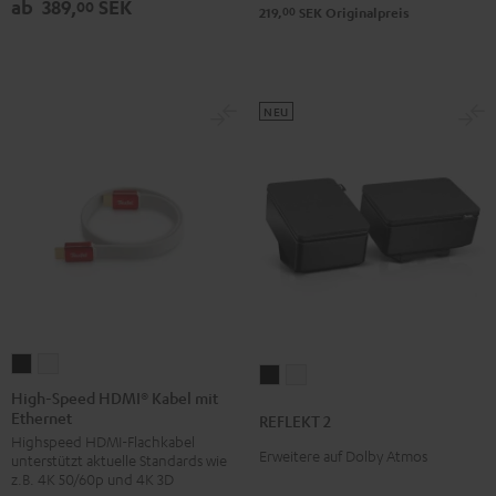
ab
389,
SEK
Weiß
00
00
219,
SEK
Originalpreis
NEU
High-
High-
REFLEKT
REFLEKT
Speed
Speed
High-Speed HDMI® Kabel mit
2
2
Ethernet
HDMI®
HDMI®
REFLEKT 2
Schwarz
Weiß
Highspeed HDMI-Flachkabel
Kabel
Kabel
Erweitere auf Dolby Atmos
unterstützt aktuelle Standards wie
mit
mit
z.B. 4K 50/60p und 4K 3D