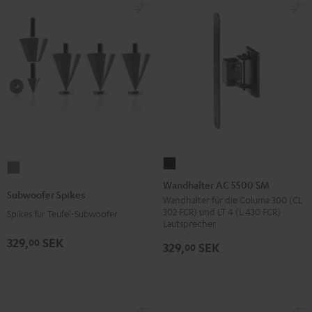
Wandhalter
Subwoofer
AC
Wandhalter AC 5500 SM
Spikes
Subwoofer Spikes
5500
Wandhalter für die Columa 300 (CL
Titan
302 FCR) und LT 4 (L 430 FCR)
Spikes für Teufel-Subwoofer
SM
Lautsprecher
Schwarz
329,
SEK
00
329,
SEK
00