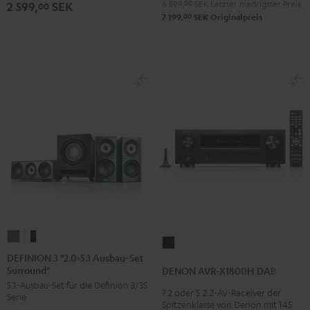
6 599,
00
SEK
Letzter niedrigster Preis
2 599,
SEK
00
00
7 199,
SEK
Originalpreis
DEFINION
DEFINION
DENON
3
3
DEFINION 3 "2.0>5.1 Ausbau-Set
AVR-
Surround"
"2.0>5.1
"2.0>5.1
DENON AVR-X1800H DAB
X1800H
5.1-Ausbau-Set für die Definion 3/3S
Ausbau-
Ausbau-
7.2 oder 5.2.2-AV-Receiver der
DAB
Serie
Set
Set
Spitzenklasse von Denon mit 145