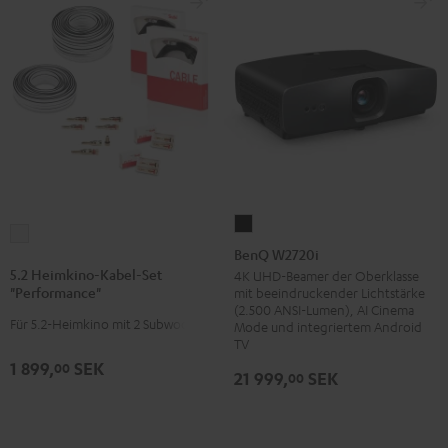
BenQ
5.2
W2720i
BenQ W2720i
Heimkino-
Schwarz
5.2 Heimkino-Kabel-Set
4K UHD-Beamer der Oberklasse
Kabel-
"Performance"
mit beeindruckender Lichtstärke
Set
(2.500 ANSI-Lumen), AI Cinema
Für 5.2-Heimkino mit 2 Subwoofern
Mode und integriertem Android
"Performance"
TV
Weiß
1 899,
SEK
00
21 999,
SEK
00