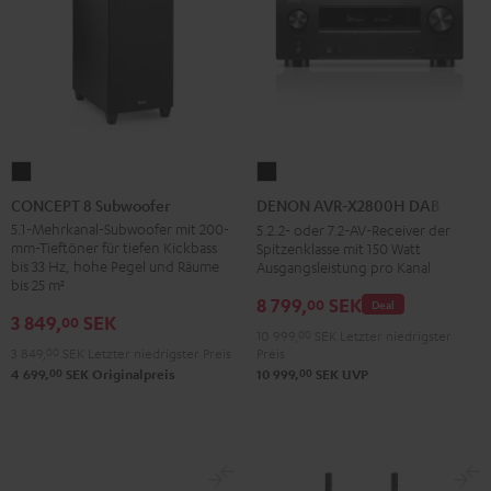
CONCEPT
DENON
8
AVR-
CONCEPT 8 Subwoofer
DENON AVR-X2800H DAB
Subwoofer
X2800H
5.1-Mehrkanal-Subwoofer mit 200-
5.2.2- oder 7.2-AV-Receiver der
mm-Tieftöner für tiefen Kickbass
Spitzenklasse mit 150 Watt
Schwarz
DAB
bis 33 Hz, hohe Pegel und Räume
Ausgangsleistung pro Kanal
Schwarz
bis 25 m²
8 799,
SEK
00
Deal
3 849,
SEK
00
10 999,
00
SEK
Letzter niedrigster
Preis
3 849,
00
SEK
Letzter niedrigster Preis
00
00
10 999,
SEK
UVP
4 699,
SEK
Originalpreis