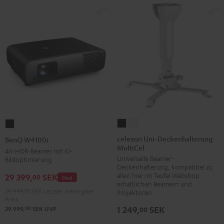
celexon
celexon
BenQ
Uni-
Uni-
W4100i
celexon Uni-Deckenhalterung
BenQ W4100i
MultiCel
Deckenhalterung
Deckenhalterung
Schwarz
4K-HDR-Beamer mit KI-
Universelle Beamer-
Bildoptimierung
MultiCel
MultiCel
Deckenhalterung, kompatibel zu
Schwarz
Weiß
allen hier im Teufel Webshop
29 399,
SEK
00
Deal
erhältlichen Beamern und
29 999,
00
SEK
Letzter niedrigster
Projektoren
Preis
1 249,
SEK
00
29 999,
SEK
UVP
00