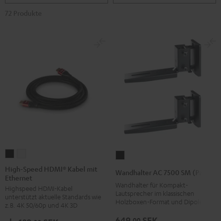
72 Produkte
High-
High-
Wandhalter
Speed
Speed
AC
High-Speed HDMI® Kabel mit
Wandhalter AC 7500 SM (Paar)
Ethernet
HDMI®
HDMI®
7500
Wandhalter für Kompakt-
Highspeed HDMI-Kabel
Kabel
Kabel
SM
Lautsprecher im klassischen
unterstützt aktuelle Standards wie
mit
mit
Holzboxen-Format und Dipole
(Paar)
z.B. 4K 50/60p und 4K 3D
Ethernet
Ethernet
Schwarz
649,
SEK
00