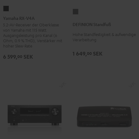
Yamaha
DEFINION
RX-
Yamaha RX-V4A
Standfuß
V4A
DEFINION Standfuß
5.2-AV-Receiver der Oberklasse
Anthrazit
von Yamaha mit 115 Watt
Schwarz
Hohe Standfestigkeit & aufwendige
Ausgangsleistung pro Kanal (6
Verarbeitung
Ohm, 0.9 % THD), Verstärker mit
hoher Slew-Rate
1 649,
SEK
00
6 599,
SEK
00